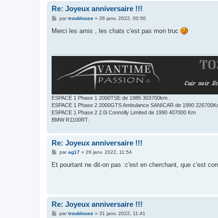
Re: Joyeux anniversaire !!!
M
par
troublouse
»
26 janv. 2022, 00:50
e
s
Merci les amis , les chats c'est pas mon truc
s
a
g
e
ESPACE 1 Phase 1 2000TSE de 1985 303700km .
ESPACE 1 Phase 2 2000GTS Ambulance SANICAR de 1990 226700
ESPACE 1 Phase 2 2.0i Connolly Limited de 1990 407000 Km
BMW R1100RT.
Re: Joyeux anniversaire !!!
M
par
ag17
»
26 janv. 2022, 11:54
e
s
Et pourtant ne dit-on pas :c'est en cherchant, que c'est c
s
a
g
e
Re: Joyeux anniversaire !!!
M
par
troublouse
»
31 janv. 2022, 11:41