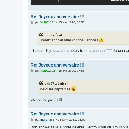
Re: Joyeux anniversaire !!!
M
par
VLNC1962
»
15 avr. 2020, 07:57
e
s
s
duc.l
a écrit :
↑
a
g
Joyeux anniversaire confiné Fabrice !
e
Et alors Boy, quand rachètes tu un vaisseau ??? Je connais u
Re: Joyeux anniversaire !!!
M
par
VLNC1962
»
15 avr. 2020, 07:58
e
s
s
brio77
a écrit :
↑
a
g
Merci les cap'taines
e
De rien le gamin !!!
Re: Joyeux anniversaire !!!
M
par
murena57
»
23 janv. 2022, 23:00
e
s
Bon anniversaire à notre célèbre Géotrouvtou dit Troublous