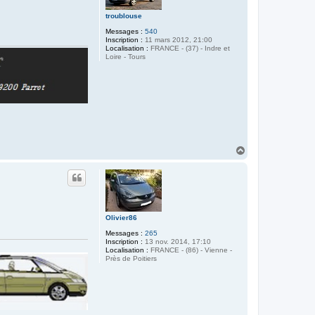
troublouse
Messages :
540
Inscription :
11 mars 2012, 21:00
Localisation :
FRANCE - (37) - Indre et
Loire - Tours
H
a
u
t
Olivier86
Messages :
265
Inscription :
13 nov. 2014, 17:10
Localisation :
FRANCE - (86) - Vienne -
Près de Poitiers