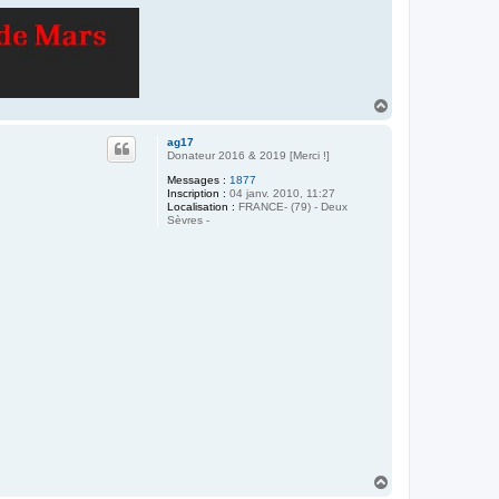
H
a
u
ag17
t
Donateur 2016 & 2019 [Merci !]
Messages :
1877
Inscription :
04 janv. 2010, 11:27
Localisation :
FRANCE- (79) - Deux
Sèvres -
H
a