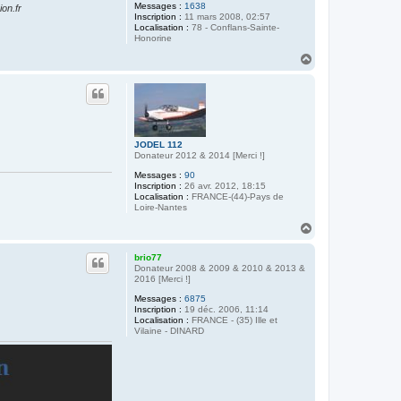
Messages :
1638
on.fr
Inscription :
11 mars 2008, 02:57
Localisation :
78 - Conflans-Sainte-
Honorine
H
a
u
t
JODEL 112
Donateur 2012 & 2014 [Merci !]
Messages :
90
Inscription :
26 avr. 2012, 18:15
Localisation :
FRANCE-(44)-Pays de
Loire-Nantes
H
a
u
brio77
t
Donateur 2008 & 2009 & 2010 & 2013 &
2016 [Merci !]
Messages :
6875
Inscription :
19 déc. 2006, 11:14
Localisation :
FRANCE - (35) Ille et
Vilaine - DINARD