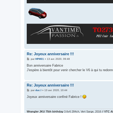
Re: Joyeux anniversaire !!!
M
par
HPM31
»
13 avr. 2020, 09:48
e
s
Bon anniversaire Fabrice
s
J'espère à bientôt pour venir chercher le V6 à qui tu redon
a
g
e
Re: Joyeux anniversaire !!!
M
par
duc.l
»
13 avr. 2020, 10:44
e
s
Joyeux anniversaire confiné Fabrice !
s
a
g
e
Wrangler JKU 75th birthday
3.6v6 284ch, Vert Sarge, 2016 //
VTC A