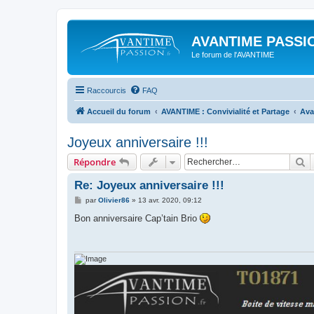
AVANTIME PASSIO
Le forum de l'AVANTIME
Raccourcis
FAQ
Accueil du forum
AVANTIME : Convivialité et Partage
Ava
Joyeux anniversaire !!!
R
Répondre
Re: Joyeux anniversaire !!!
M
par
Olivier86
»
13 avr. 2020, 09:12
e
s
Bon anniversaire Cap’tain Brio
s
a
g
e