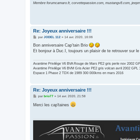
Membre forumcamaro.fr, corvettepassion.com, mustangv8.com, jeepma
Re: Joyeux anniversaire !!!
M
par
JODEL 112
»
14 avr. 2020, 16:06
e
s
Bon anniversaire Cap’tain Brio
s
Et bonjour à Duc.I, toujours un plaisir de te retrouver sur l
a
g
e
Avantime Privilège V6 BVA Rouge de Mars PE2 gris perle nov 2002 
Avantime Privilège V6 BVM Gris Acier PE2 gris volcan avril 2002 GP
Espace 1 Phase 2 TDX de 1989 300 000kms en mars 2016
Re: Joyeux anniversaire !!!
M
par
brio77
»
14 avr. 2020, 21:58
e
s
Merci les cap'taines
s
a
g
e