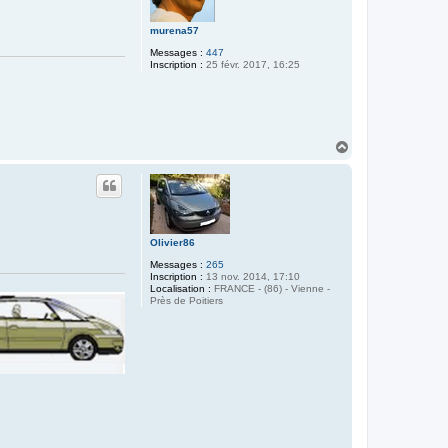
murena57
Messages :
447
Inscription :
25 févr. 2017, 16:25
H
a
u
t
Olivier86
Messages :
265
Inscription :
13 nov. 2014, 17:10
Localisation :
FRANCE - (86) - Vienne -
Près de Poitiers