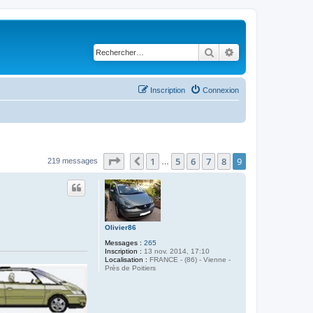
Rechercher
Recherche avancé
Inscription
Connexion
Page
9
sur
9
1
5
6
7
8
9
Précédent
219 messages
…
Olivier86
Messages :
265
Inscription :
13 nov. 2014, 17:10
Localisation :
FRANCE - (86) - Vienne -
Près de Poitiers