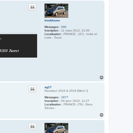
u
t
troublouse
Messages :
540
Inscription :
11 mars 2012, 21:00
Localisation :
FRANCE - (37) - Indre et
Loire - Tours
H
a
u
ag17
t
Donateur 2016 & 2019 [Merci !]
Messages :
1877
Inscription :
04 janv. 2010, 11:27
Localisation :
FRANCE- (79) - Deux
Sèvres -
H
a
u
t