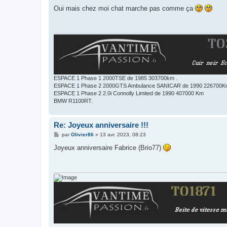
e
s
Oui mais chez moi chat marche pas comme ça
s
a
g
e
ESPACE 1 Phase 1 2000TSE de 1985 303700km .
ESPACE 1 Phase 2 2000GTS Ambulance SANICAR de 1990 226700
ESPACE 1 Phase 2 2.0i Connolly Limited de 1990 407000 Km
BMW R1100RT.
Re: Joyeux anniversaire !!!
M
par
Olivier86
»
13 avr. 2023, 08:23
e
s
Joyeux anniversaire Fabrice (Brio77)
s
a
g
e