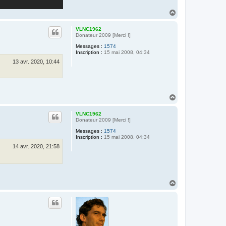
H
a
u
VLNC1962
t
Donateur 2009 [Merci !]
Messages :
1574
Inscription :
15 mai 2008, 04:34
13 avr. 2020, 10:44
H
a
u
VLNC1962
t
Donateur 2009 [Merci !]
Messages :
1574
Inscription :
15 mai 2008, 04:34
14 avr. 2020, 21:58
H
a
u
t