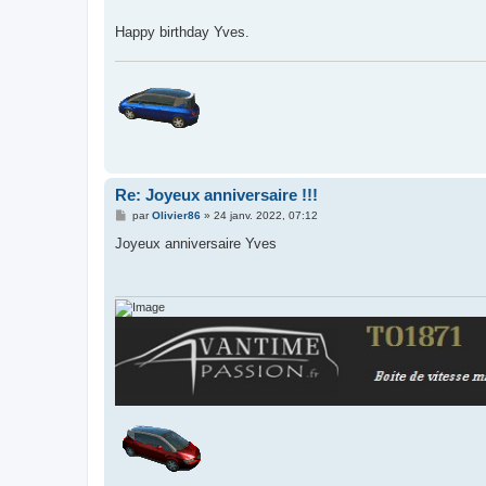
s
a
g
Happy birthday Yves.
e
Re: Joyeux anniversaire !!!
M
par
Olivier86
»
24 janv. 2022, 07:12
e
s
Joyeux anniversaire Yves
s
a
g
e