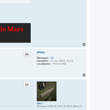
H
a
u
HPM31
t
Messages :
85
Inscription :
17 avr. 2015, 20:13
Localisation :
TOULOUSE
H
a
u
t
duc.l
Donateur 2009 & 2011 & 2013 [Merci !]