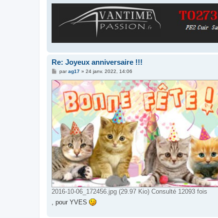
Re: Joyeux anniversaire !!!
M
par
ag17
»
24 janv. 2022, 14:06
e
s
s
a
g
e
2016-10-06_172456.jpg (29.97 Kio) Consulté 12093 fois
, pour YVES