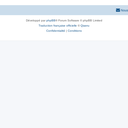
Nous
Développé par
phpBB
® Forum Software © phpBB Limited
Traduction française officielle
©
Qiaeru
Confidentialité
|
Conditions