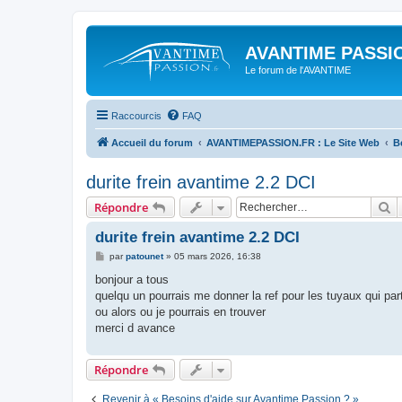
AVANTIME PASSIO
Le forum de l'AVANTIME
Raccourcis
FAQ
Accueil du forum
AVANTIMEPASSION.FR : Le Site Web
B
durite frein avantime 2.2 DCI
R
Répondre
durite frein avantime 2.2 DCI
M
par
patounet
»
05 mars 2026, 16:38
e
s
bonjour a tous
s
quelqu un pourrais me donner la ref pour les tuyaux qui part
a
g
ou alors ou je pourrais en trouver
e
merci d avance
Répondre
Revenir à « Besoins d'aide sur Avantime Passion ? »