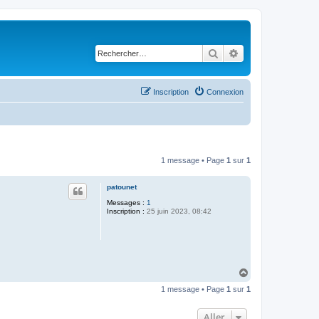
Rechercher
Recherche avancé
Inscription
Connexion
1 message • Page
1
sur
1
patounet
Messages :
1
Inscription :
25 juin 2023, 08:42
H
a
1 message • Page
1
sur
1
u
t
Aller