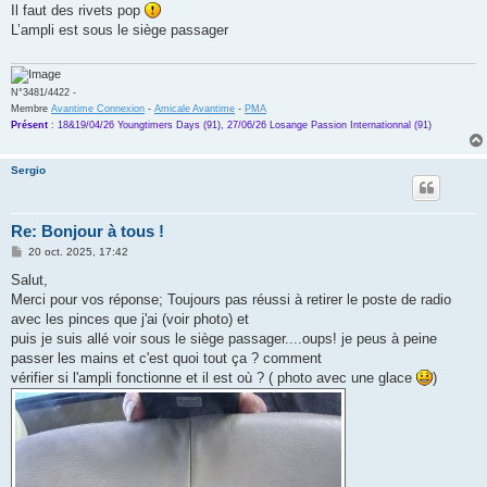
s
Il faut des rivets pop
s
L’ampli est sous le siège passager
a
g
e
N°3481/4422 -
Membre
Avantime Connexion
-
Amicale Avantime
-
PMA
Présent
:
18&19/04/26 Youngtimers Days (91), 27/06/26 Losange Passion Internationnal (91)
Sergio
Re: Bonjour à tous !
M
20 oct. 2025, 17:42
e
s
Salut,
s
Merci pour vos réponse; Toujours pas réussi à retirer le poste de radio
a
g
avec les pinces que j'ai (voir photo) et
e
puis je suis allé voir sous le siège passager....oups! je peus à peine
passer les mains et c'est quoi tout ça ? comment
vérifier si l'ampli fonctionne et il est où ? ( photo avec une glace
)