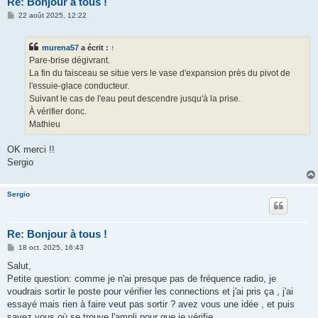
Re: Bonjour à tous !
M
22 août 2025, 12:22
e
s
s
murena57
a écrit :
↑
a
g
Pare-brise dégivrant.
e
La fin du faisceau se situe vers le vase d'expansion près du pivot de
l'essuie-glace conducteur.
Suivant le cas de l'eau peut descendre jusqu'à la prise.
À vérifier donc.
Mathieu
OK merci !!
Sergio
Sergio
Re: Bonjour à tous !
M
18 oct. 2025, 16:43
e
s
Salut,
s
Petite question: comme je n'ai presque pas de fréquence radio, je
a
g
voudrais sortir le poste pour vérifier les connections et j'ai pris ça , j'ai
e
essayé mais rien à faire veut pas sortir ? avez vous une idée , et puis
savez vous où se trouve l'ampli pour que je vérifie...