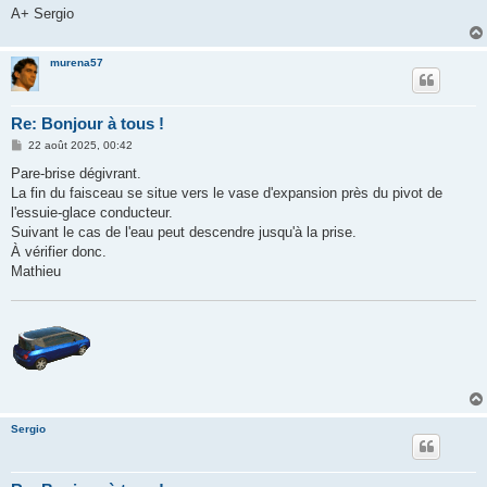
A+ Sergio
murena57
Re: Bonjour à tous !
M
22 août 2025, 00:42
e
s
Pare-brise dégivrant.
s
La fin du faisceau se situe vers le vase d'expansion près du pivot de
a
g
l'essuie-glace conducteur.
e
Suivant le cas de l'eau peut descendre jusqu'à la prise.
À vérifier donc.
Mathieu
Sergio