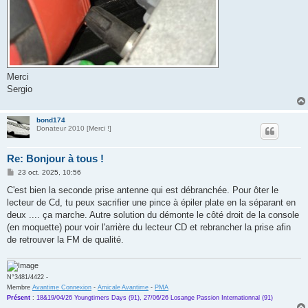
Merci
Sergio
bond174
Donateur 2010 [Merci !]
Re: Bonjour à tous !
M
23 oct. 2025, 10:56
e
s
C'est bien la seconde prise antenne qui est débranchée. Pour ôter le
s
lecteur de Cd, tu peux sacrifier une pince à épiler plate en la séparant en
a
g
deux .... ça marche. Autre solution du démonte le côté droit de la console
e
(en moquette) pour voir l'arrière du lecteur CD et rebrancher la prise afin
de retrouver la FM de qualité.
N°3481/4422 -
Membre
Avantime Connexion
-
Amicale Avantime
-
PMA
Présent
:
18&19/04/26 Youngtimers Days (91), 27/06/26 Losange Passion Internationnal (91)