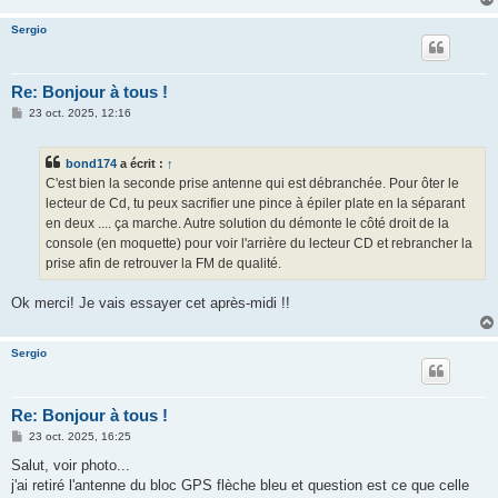
Sergio
Re: Bonjour à tous !
M
23 oct. 2025, 12:16
e
s
s
bond174
a écrit :
↑
a
g
C'est bien la seconde prise antenne qui est débranchée. Pour ôter le
e
lecteur de Cd, tu peux sacrifier une pince à épiler plate en la séparant
en deux .... ça marche. Autre solution du démonte le côté droit de la
console (en moquette) pour voir l'arrière du lecteur CD et rebrancher la
prise afin de retrouver la FM de qualité.
Ok merci! Je vais essayer cet après-midi !!
Sergio
Re: Bonjour à tous !
M
23 oct. 2025, 16:25
e
s
Salut, voir photo...
s
j'ai retiré l'antenne du bloc GPS flèche bleu et question est ce que celle
a