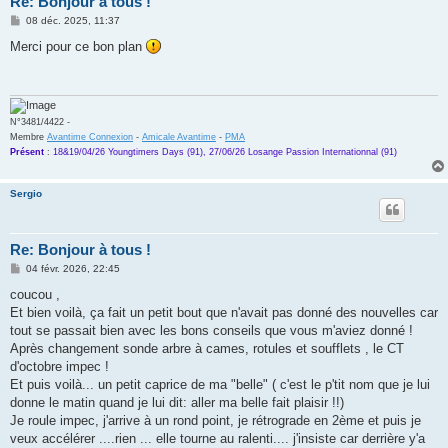
Re: Bonjour à tous !
M
08 déc. 2025, 11:37
e
s
Merci pour ce bon plan
s
a
g
e
N°3481/4422 -
Membre
Avantime Connexion
-
Amicale Avantime
-
PMA
Présent
:
18&19/04/26 Youngtimers Days (91), 27/06/26 Losange Passion Internationnal (91)
Sergio
Re: Bonjour à tous !
M
04 févr. 2026, 22:45
e
s
coucou ,
s
Et bien voilà, ça fait un petit bout que n'avait pas donné des nouvelles car
a
g
tout se passait bien avec les bons conseils que vous m'aviez donné !
e
Après changement sonde arbre à cames, rotules et soufflets , le CT
d'octobre impec !
Et puis voilà... un petit caprice de ma "belle" ( c'est le p'tit nom que je lui
donne le matin quand je lui dit: aller ma belle fait plaisir !!)
Je roule impec, j'arrive à un rond point, je rétrograde en 2ème et puis je
veux accélérer ....rien ... elle tourne au ralenti.... j'insiste car derrière y'a