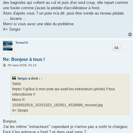
des bagnoles qui collent au cul et puis d'un seul coup, elle repart comme
une fusée comme j'avais la pédale d'accélérateur à fond.
Alors d'après vous ? un pote m'a dit: peut être sonde au niveau pédale
..... bizarre ...
Merci si vous avez une idée du problème
A+ Sergio
Terton74
Re: Bonjour à tous !
M
05 mars 2026, 01:14
e
s
s
Sergio
a écrit :
↑
a
g
Salut,
e
Impec !! grâce à mon pote qui avait les extracteurs (photo) !! tout
refonctionne !!
Merci !!!
1028502916_20251023_182951_4526886_resized.jpg
A+ Sergio
Bonjour,
J'ai les même "extracteurs" cependant je n'arrive pas a sortir le chargeur.
Faut il les enfoncer a fond ? et dans quel sens ?