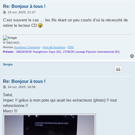
Re: Bonjour à tous !
M
23 oct. 2025, 21:27
e
s
C’est souvent le cas … les fils étant un peu courts d’où la nécessité de
s
retirer le lecteur CD
a
g
e
N°3481/4422 -
Membre
Avantime Connexion
-
Amicale Avantime
-
PMA
Présent
:
18&19/04/26 Youngtimers Days (91), 27/06/26 Losange Passion Internationnal (91)
Sergio
Re: Bonjour à tous !
M
24 oct. 2025, 19:58
e
s
Salut,
s
Impec !! grâce à mon pote qui avait les extracteurs (photo) !! tout
a
g
refonctionne !!
e
Merci !!!