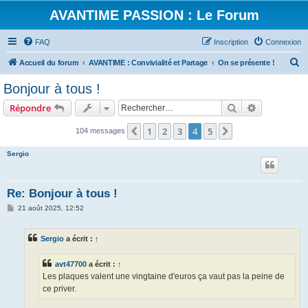
AVANTIME PASSION : Le Forum
FAQ
Inscription
Connexion
R
Accueil du forum
AVANTIME : Convivialité et Partage
On se présente !
e
Bonjour à tous !
c
Rechercher
Recherche 
Répondre
h
e
1
2
3
4
5
Précédent
Suivant
104 messages
r
Sergio
c
h
Re: Bonjour à tous !
e
M
21 août 2025, 12:52
r
e
s
s
Sergio
a écrit :
↑
a
g
e
avt47700
a écrit :
↑
Les plaques valent une vingtaine d'euros ça vaut pas la peine de
ce priver.