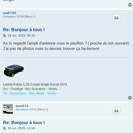
avt47700
Donateur 2016 [Merci !]
Re: Bonjour à tous !
M
19 oct. 2025, 06:10
e
s
As tu regardé l'ampli d'antenne sous le pavillon ? ( proche du toit ouvrant)
s
J'ai pas de photos mais tu devrais trouver ça facilement
a
g
e
Lancia Fulvia 1,3S Coupé Grigio Escoli 1974
Dci - Privilège -Vert Scarabée - Vendu
V6 - Dynamique - Bleu Illiade - Vendu
bond174
Donateur 2010 [Merci !]
Re: Bonjour à tous !
M
19 oct. 2025, 13:18
e