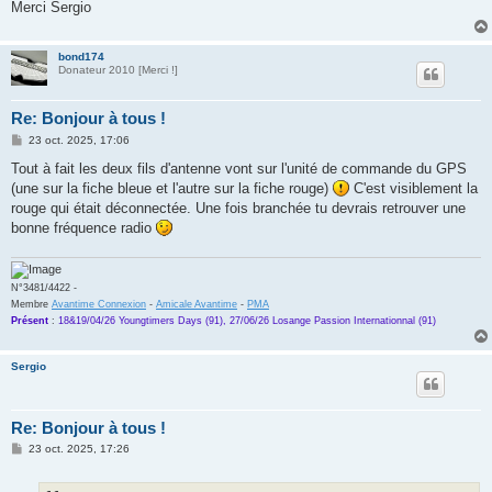
Merci Sergio
bond174
Donateur 2010 [Merci !]
Re: Bonjour à tous !
M
23 oct. 2025, 17:06
e
s
Tout à fait les deux fils d'antenne vont sur l'unité de commande du GPS
s
(une sur la fiche bleue et l'autre sur la fiche rouge)
C'est visiblement la
a
g
rouge qui était déconnectée. Une fois branchée tu devrais retrouver une
e
bonne fréquence radio
N°3481/4422 -
Membre
Avantime Connexion
-
Amicale Avantime
-
PMA
Présent
:
18&19/04/26 Youngtimers Days (91), 27/06/26 Losange Passion Internationnal (91)
Sergio
Re: Bonjour à tous !
M
23 oct. 2025, 17:26
e
s
s