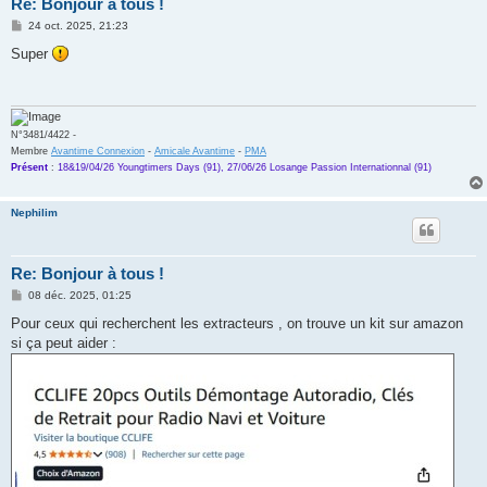
Re: Bonjour à tous !
M
24 oct. 2025, 21:23
e
s
Super
s
a
g
e
N°3481/4422 -
Membre
Avantime Connexion
-
Amicale Avantime
-
PMA
Présent
:
18&19/04/26 Youngtimers Days (91), 27/06/26 Losange Passion Internationnal (91)
Nephilim
Re: Bonjour à tous !
M
08 déc. 2025, 01:25
e
s
Pour ceux qui recherchent les extracteurs , on trouve un kit sur amazon
s
si ça peut aider :
a
g
e