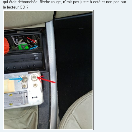
g
qui était débranchée, flèche rouge, n'irait pas juste à coté et non pas sur
e
le lecteur CD ?