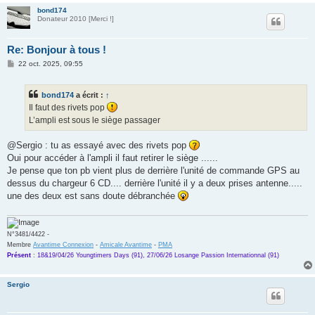
bond174
Donateur 2010 [Merci !]
Re: Bonjour à tous !
M
22 oct. 2025, 09:55
e
s
s
bond174
a écrit :
↑
a
g
Il faut des rivets pop
e
L’ampli est sous le siège passager
@Sergio : tu as essayé avec des rivets pop
Oui pour accéder à l'ampli il faut retirer le siège ......
Je pense que ton pb vient plus de derrière l'unité de commande GPS au
dessus du chargeur 6 CD.... derrière l'unité il y a deux prises antenne.....
une des deux est sans doute débranchée
N°3481/4422 -
Membre
Avantime Connexion
-
Amicale Avantime
-
PMA
Présent
:
18&19/04/26 Youngtimers Days (91), 27/06/26 Losange Passion Internationnal (91)
Sergio