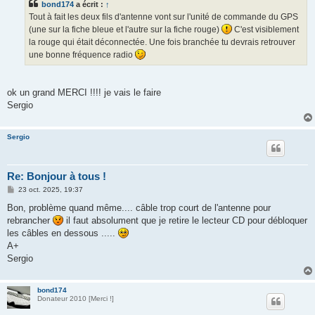
bond174
a écrit :
↑
a
g
Tout à fait les deux fils d'antenne vont sur l'unité de commande du GPS
e
(une sur la fiche bleue et l'autre sur la fiche rouge)
C'est visiblement
la rouge qui était déconnectée. Une fois branchée tu devrais retrouver
une bonne fréquence radio
ok un grand MERCI !!!! je vais le faire
Sergio
Sergio
Re: Bonjour à tous !
M
23 oct. 2025, 19:37
e
s
Bon, problème quand même.... câble trop court de l'antenne pour
s
rebrancher
il faut absolument que je retire le lecteur CD pour débloquer
a
g
les câbles en dessous .....
e
A+
Sergio
bond174
Donateur 2010 [Merci !]