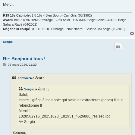
Merci.
R19 16s Cabriolet
1.8 16s - Bleu Sport - Cuir Gris (05/1992)
AVANTIME
3.0 V6 BVM6 Privilège - Gris Acier - HARM02 Beige Sable CUIR02 Beige
Sahara Rayé (04/2002)
Mégane III coupé
DCI 110 EDC Privilège - Noir Nacré - Sellerie Joli beige (10/2010)
Sergio
Re: Bonjour à tous !
M
05 mars 2026, 11:23
e
s
s
Terton74
a écrit :
↑
a
g
e
Sergio
a écrit :
↑
Salut,
Impec !! grâce à mon pote qui avait les extracteurs (photo) !! tout
refonctionne !!
Merci !!!
1028502916_20251023_182951_4526886_resized.jpg
A+ Sergio
Bonjour,