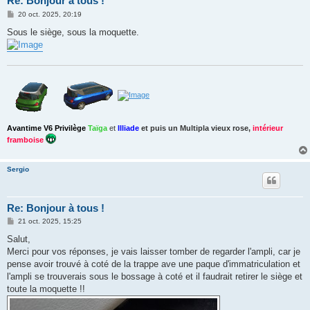
Re: Bonjour à tous !
M
20 oct. 2025, 20:19
e
s
Sous le siège, sous la moquette.
s
a
g
e
Avantime V6 Privilège
Taïga
et
Illiade
et puis un
Multipla vieux rose
,
intérieur
framboise
Sergio
Re: Bonjour à tous !
M
21 oct. 2025, 15:25
e
s
Salut,
s
Merci pour vos réponses, je vais laisser tomber de regarder l'ampli, car je
a
g
pense avoir trouvé à coté de la trappe ave une paque d'immatriculation et
e
l'ampli se trouverais sous le bossage à coté et il faudrait retirer le siège et
toute la moquette !!