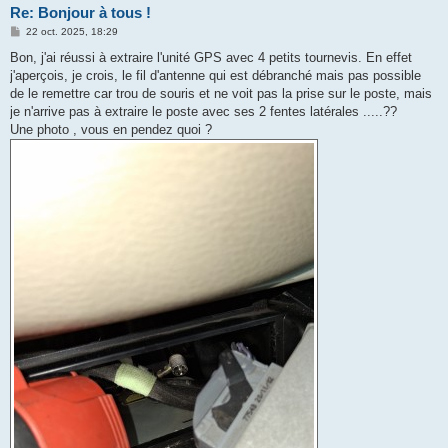
Re: Bonjour à tous !
M
22 oct. 2025, 18:29
e
s
Bon, j'ai réussi à extraire l'unité GPS avec 4 petits tournevis. En effet
s
j'aperçois, je crois, le fil d'antenne qui est débranché mais pas possible
a
g
de le remettre car trou de souris et ne voit pas la prise sur le poste, mais
e
je n'arrive pas à extraire le poste avec ses 2 fentes latérales .....??
Une photo , vous en pendez quoi ?