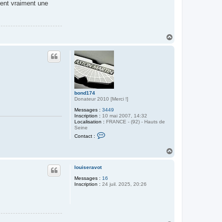
nent vraiment une
H
a
u
t
bond174
Donateur 2010 [Merci !]
Messages :
3449
Inscription :
10 mai 2007, 14:32
Localisation :
FRANCE - (92) - Hauts de
Seine
C
Contact :
o
n
H
t
a
a
c
u
louiseravot
t
t
e
Messages :
16
r
Inscription :
24 juil. 2025, 20:26
b
o
n
d
1
7