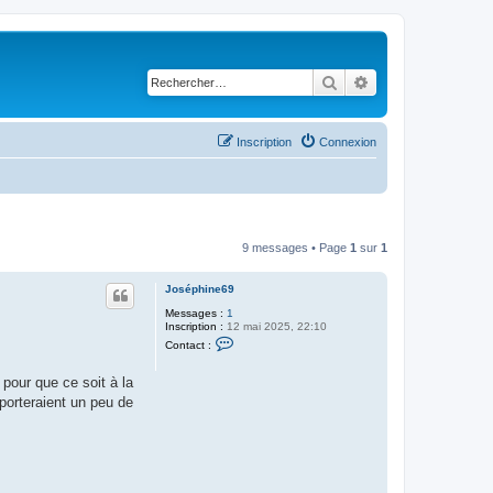
Rechercher
Recherche avancé
Inscription
Connexion
9 messages • Page
1
sur
1
Joséphine69
Messages :
1
Inscription :
12 mai 2025, 22:10
C
Contact :
o
n
t
pour que ce soit à la
a
porteraient un peu de
c
t
e
r
J
o
s