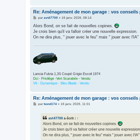
Re: Aménagement de mon garage : vos conseils 
M
par
avt47700
»
16 janv. 2026, 08:14
e
s
Alors Bond, on se fait de nouvelles copines.
s
Je crois bien qu'il va falloir créer une nouvelle expression.
a
g
On ne dira plus, " jouer avec le feu" mais " jouer avec l'IA"
e
Lancia Fulvia 1,3S Coupé Grigio Escoli 1974
Dci - Privilège -Vert Scarabée - Vendu
V6 - Dynamique - Bleu Illiade - Vendu
Re: Aménagement de mon garage : vos conseils 
M
par
bond174
»
16 janv. 2026, 11:01
e
s
s
avt47700
a écrit :
↑
a
g
Alors Bond, on se fait de nouvelles copines.
e
Je crois bien qu'il va falloir créer une nouvelle expression
On ne dira plus, " jouer avec le feu" mais " jouer avec l'IA"