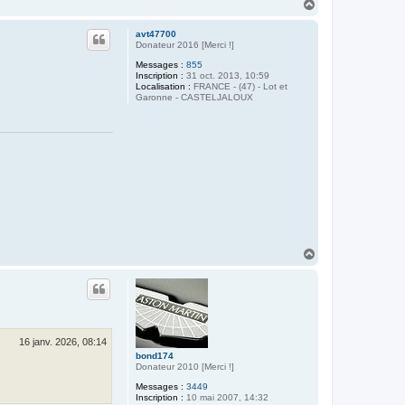
4
H
a
u
avt47700
t
Donateur 2016 [Merci !]
Messages :
855
Inscription :
31 oct. 2013, 10:59
Localisation :
FRANCE - (47) - Lot et
Garonne - CASTELJALOUX
H
a
u
t
16 janv. 2026, 08:14
bond174
Donateur 2010 [Merci !]
Messages :
3449
Inscription :
10 mai 2007, 14:32