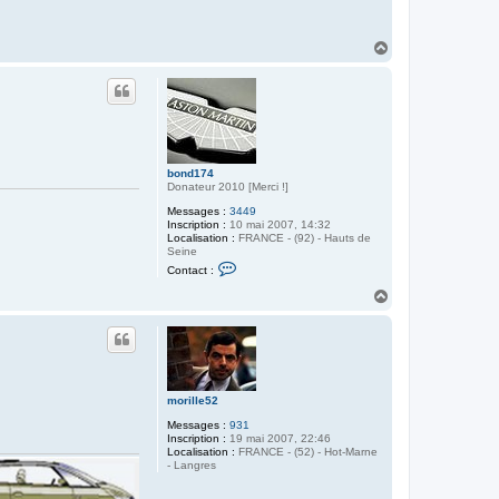
é
p
h
i
H
n
a
e
u
6
t
9
bond174
Donateur 2010 [Merci !]
Messages :
3449
Inscription :
10 mai 2007, 14:32
Localisation :
FRANCE - (92) - Hauts de
Seine
C
Contact :
o
n
H
t
a
a
u
c
t
t
e
r
b
o
morille52
n
d
Messages :
931
1
Inscription :
19 mai 2007, 22:46
7
Localisation :
FRANCE - (52) - Hot-Marne
4
- Langres