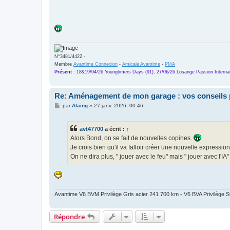
N°3481/4422 -
Membre
Avantime Connexion
-
Amicale Avantime
-
PMA
Présent
:
18&19/04/26 Youngtimers Days (91), 27/06/26 Losange Passion Internat
Re: Aménagement de mon garage : vos conseils 
M
par
Alaing
»
27 janv. 2026, 00:46
e
s
s
avt47700
a écrit :
↑
a
g
Alors Bond, on se fait de nouvelles copines.
e
Je crois bien qu'il va falloir créer une nouvelle expression
On ne dira plus, " jouer avec le feu" mais " jouer avec l'IA"
Avantime V6 BVM Privilège Gris acier 241 700 km - V6 BVA Privilège
Répondre