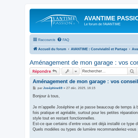
AVANTIME PASSIO
Le forum de l'AVANTIME
Raccourcis
FAQ
Accueil du forum
AVANTIME : Convivialité et Partage
Ava
Aménagement de mon garage : vos cons
R
Répondre
Aménagement de mon garage : vos conseil
M
par
Joséphine69
»
27 déc. 2025, 16:15
e
s
Bonjour à tous,
s
a
g
Je m’appelle Joséphine et je passe beaucoup de temps à bi
e
fois pratique et agréable, surtout pour les petites réparat
style tout en restant fonctionnelles.
Est-ce que certains d’entre vous ont déjà installé ce type 
Quels modèles ou types de lumière recommanderiez-vous po