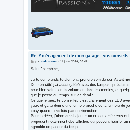
Re: Aménagement de mon garage : vos conseils 
M
par
louiseravot
»
11 janv. 2026, 09:48
e
s
Salut Joséphine,
s
a
g
Je te comprends totalement, prendre soin de son Avantime 
e
De mon côté j’ai aussi galéré avec des lampes qui éclairaien
pour bien voir sous la voiture ou dans les recoins, et quel
que je passe du temps sur les détails.
Ce que je peux te conseiller, c’est clairement des LED av
yeux et ça te donne une lumière proche de la lumière du jou
cosy quand tu ne fais pas de réparation.
Pour la déco, j’aime aussi ajouter un ou deux éléments qu
proposent notamment des affiches qui peuvent habiller un 
agréable de passer du temps.