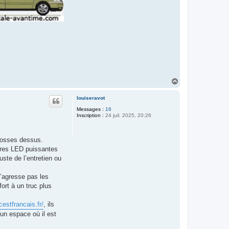
H
a
u
louiseravot
t
Messages :
16
Inscription :
24 juil. 2025, 20:26
 bosses dessus.
barres LED puissantes
ste de l’entretien ou
’agresse pas les
ort à un truc plus
cestfrancais.fr/
, ils
un espace où il est