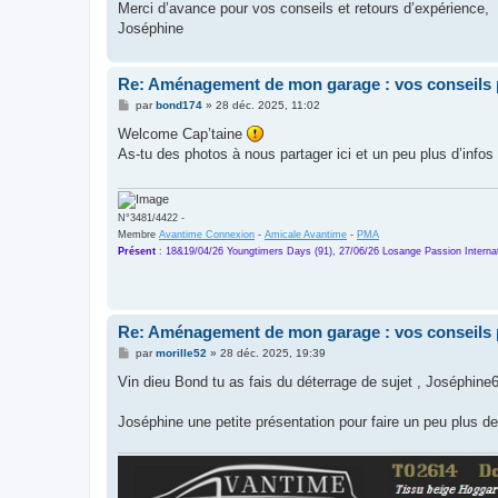
Merci d’avance pour vos conseils et retours d’expérience,
Joséphine
Re: Aménagement de mon garage : vos conseils 
M
par
bond174
»
28 déc. 2025, 11:02
e
s
Welcome Cap’taine
s
As-tu des photos à nous partager ici et un peu plus d’info
a
g
e
N°3481/4422 -
Membre
Avantime Connexion
-
Amicale Avantime
-
PMA
Présent
:
18&19/04/26 Youngtimers Days (91), 27/06/26 Losange Passion Internat
Re: Aménagement de mon garage : vos conseils 
M
par
morille52
»
28 déc. 2025, 19:39
e
s
Vin dieu Bond tu as fais du déterrage de sujet , Joséphine6
s
a
g
Joséphine une petite présentation pour faire un peu plus de
e