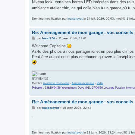
Niveau look, certaines barres LED intégrées dans des rail
ambiance atelier chic, ce qui colle bien à un garage où t
Dernière modification par
louiseravot
le 24 juil. 2026, 09:03, modifié 1 fois.
Re: Aménagement de mon garage : vos conseils 
M
par
bond174
»
11 janv. 2026, 11:41
e
s
Welcome Cap’taine
s
As-tu des photos à nous partager ici et un peu plus d’info
a
g
Peut-être auront nous plus de chance qu’avec « Joséphin
e
N°3481/4422 -
Membre
Avantime Connexion
-
Amicale Avantime
-
PMA
Présent
:
18&19/04/26 Youngtimers Days (91), 27/06/26 Losange Passion Internat
Re: Aménagement de mon garage : vos conseils 
M
par
louiseravot
»
15 janv. 2026, 22:43
e
s
.
s
a
g
e
Dernière modification par
louiseravot
le 18 janv. 2026, 23:24, modifié 1 foi