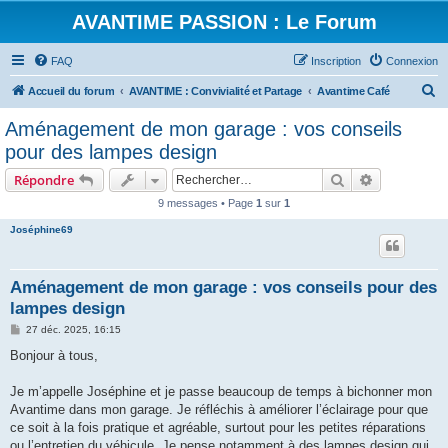
AVANTIME PASSION : Le Forum
FAQ
Inscription
Connexion
R
Accueil du forum
AVANTIME : Convivialité et Partage
Avantime Café
e
Aménagement de mon garage : vos conseils
c
pour des lampes design
h
Rechercher
Recherche 
Répondre
e
9 messages • Page
1
sur
1
r
Joséphine69
c
h
e
Aménagement de mon garage : vos conseils pour des
lampes design
r
M
27 déc. 2025, 16:15
e
s
Bonjour à tous,
s
a
g
Je m’appelle Joséphine et je passe beaucoup de temps à bichonner mon
e
Avantime dans mon garage. Je réfléchis à améliorer l’éclairage pour que
ce soit à la fois pratique et agréable, surtout pour les petites réparations
ou l’entretien du véhicule. Je pense notamment à des lampes design qui