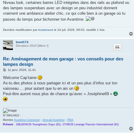
Niveau look, certaines barres LED intégrées dans des rails au plafond ou
des lampes suspendues avec un design un peu industriel donnent
vraiment une ambiance atelier chic, ce qui colle bien à un garage où tu
passes du temps pour bichonner ton Avantime.
Dernière modification par
louiseravot
le 24 juil. 2026, 09:03, modifié 1 fois.
bond174
Donateur 2010 [Merci !]
Re: Aménagement de mon garage : vos conseils pour des
lampes design
M
11 janv. 2026, 11:41
e
s
Welcome Cap’taine
s
As-tu des photos à nous partager ici et un peu plus d’infos sur ton
a
g
vaisseau…. pour autant que tu en ais un
e
Peut-être auront nous plus de chance qu’avec « Joséphine69 »
N°3481/4422 -
Membre
Avantime Connexion
-
Amicale Avantime
-
PMA
Présent
:
18&19/04/26 Youngtimers Days (91), 27/06/26 Losange Passion Internationnal (91)