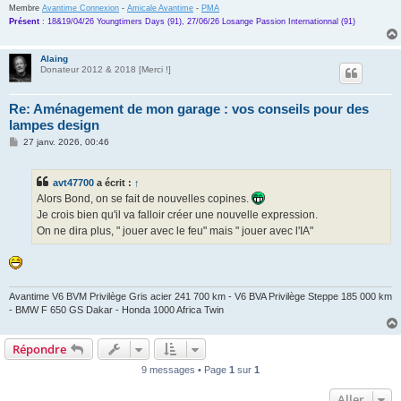
Membre
Avantime Connexion
-
Amicale Avantime
-
PMA
Présent
:
18&19/04/26 Youngtimers Days (91), 27/06/26 Losange Passion Internationnal (91)
Alaing
Donateur 2012 & 2018 [Merci !]
Re: Aménagement de mon garage : vos conseils pour des
lampes design
M
27 janv. 2026, 00:46
e
s
s
avt47700
a écrit :
↑
a
g
Alors Bond, on se fait de nouvelles copines.
e
Je crois bien qu'il va falloir créer une nouvelle expression.
On ne dira plus, " jouer avec le feu" mais " jouer avec l'IA"
Avantime V6 BVM Privilège Gris acier 241 700 km - V6 BVA Privilège Steppe 185 000 km
- BMW F 650 GS Dakar - Honda 1000 Africa Twin
Répondre
9 messages • Page
1
sur
1
Aller