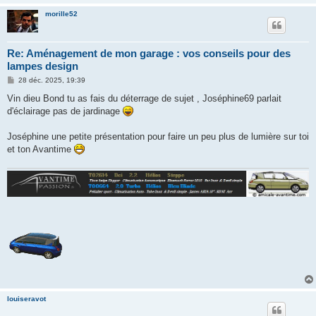
morille52
Re: Aménagement de mon garage : vos conseils pour des
lampes design
M
28 déc. 2025, 19:39
e
s
Vin dieu Bond tu as fais du déterrage de sujet , Joséphine69 parlait
s
d'éclairage pas de jardinage
a
g
e
Joséphine une petite présentation pour faire un peu plus de lumière sur toi
et ton Avantime
louiseravot