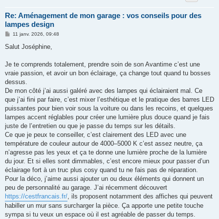
Re: Aménagement de mon garage : vos conseils pour des
lampes design
M
11 janv. 2026, 09:48
e
s
Salut Joséphine,
s
a
g
Je te comprends totalement, prendre soin de son Avantime c’est une
e
vraie passion, et avoir un bon éclairage, ça change tout quand tu bosses
dessus.
De mon côté j’ai aussi galéré avec des lampes qui éclairaient mal. Ce
que j’ai fini par faire, c’est mixer l’esthétique et le pratique des barres LED
puissantes pour bien voir sous la voiture ou dans les recoins, et quelques
lampes accent réglables pour créer une lumière plus douce quand je fais
juste de l’entretien ou que je passe du temps sur les détails.
Ce que je peux te conseiller, c’est clairement des LED avec une
température de couleur autour de 4000–5000 K c’est assez neutre, ça
n’agresse pas les yeux et ça te donne une lumière proche de la lumière
du jour. Et si elles sont dimmables, c’est encore mieux pour passer d’un
éclairage fort à un truc plus cosy quand tu ne fais pas de réparation.
Pour la déco, j’aime aussi ajouter un ou deux éléments qui donnent un
peu de personnalité au garage. J’ai récemment découvert
https://cestfrancais.fr/
, ils proposent notamment des affiches qui peuvent
habiller un mur sans surcharger la pièce. Ça apporte une petite touche
sympa si tu veux un espace où il est agréable de passer du temps.