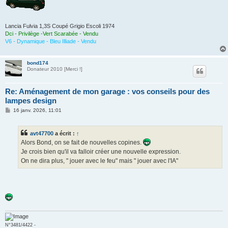
Lancia Fulvia 1,3S Coupé Grigio Escoli 1974
Dci - Privilège -Vert Scarabée - Vendu
V6 - Dynamique - Bleu Illiade - Vendu
bond174
Donateur 2010 [Merci !]
Re: Aménagement de mon garage : vos conseils pour des
lampes design
M
16 janv. 2026, 11:01
e
s
s
avt47700
a écrit :
↑
a
g
Alors Bond, on se fait de nouvelles copines.
e
Je crois bien qu'il va falloir créer une nouvelle expression.
On ne dira plus, " jouer avec le feu" mais " jouer avec l'IA"
N°3481/4422 -