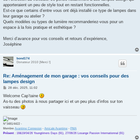
apporteraient un peu de style tout en restant fonctionnelles.
Est-ce que certains d’entre vous ont déjà installé ce type de lampes dans
leur garage ou atelier ?
Quels modèles ou types de lumière recommanderiez-vous pour un
espace à la fois pratique et esthétique ?
Merci d’avance pour vos conseils et retours d’expérience,
Joséphine
bond174
Donateur 2010 [Merci !]
Re: Aménagement de mon garage : vos conseils pour des
lampes design
M
28 déc. 2025, 11:02
e
s
Welcome Cap’taine
s
As-tu des photos à nous partager ici et un peu plus d’infos sur ton
a
g
vaisseau
e
N°3481/4422 -
Membre
Avantime Connexion
-
Amicale Avantime
-
PMA
Présent
:
18&19/04/26 Youngtimers Days (91), 27/06/26 Losange Passion Internationnal (91)