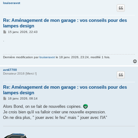
louiseravot
Re: Aménagement de mon garage : vos conseils pour des
lampes design
M
15 janv. 2026, 22:43
e
s
.
s
a
g
e
Dernière modification par
louiseravot
le 18 janv. 2026, 23:24, modifié 1 fois.
avt47700
Donateur 2016 [Merci !]
Re: Aménagement de mon garage : vos conseils pour des
lampes design
M
16 janv. 2026, 08:14
e
s
Alors Bond, on se fait de nouvelles copines.
s
Je crois bien qu'il va falloir créer une nouvelle expression.
a
g
On ne dira plus, " jouer avec le feu" mais " jouer avec l'IA"
e