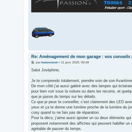
Re: Aménagement de mon garage : vos conseils 
M
par
louiseravot
»
11 janv. 2026, 09:48
e
s
Salut Joséphine,
s
a
g
Je te comprends totalement, prendre soin de son Avantime 
e
De mon côté j’ai aussi galéré avec des lampes qui éclairaien
pour bien voir sous la voiture ou dans les recoins, et quel
que je passe du temps sur les détails.
Ce que je peux te conseiller, c’est clairement des LED av
yeux et ça te donne une lumière proche de la lumière du jou
cosy quand tu ne fais pas de réparation.
Pour la déco, j’aime aussi ajouter un ou deux éléments qu
proposent notamment des affiches qui peuvent habiller un 
agréable de passer du temps.