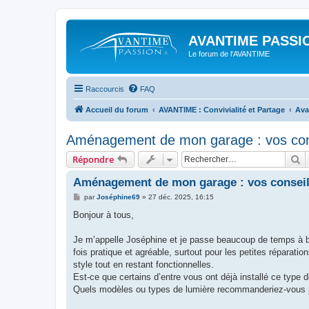
AVANTIME PASSIO
Le forum de l'AVANTIME
Raccourcis
FAQ
Accueil du forum
AVANTIME : Convivialité et Partage
Ava
Aménagement de mon garage : vos cons
R
Répondre
Aménagement de mon garage : vos conseil
M
par
Joséphine69
»
27 déc. 2025, 16:15
e
s
Bonjour à tous,
s
a
g
Je m’appelle Joséphine et je passe beaucoup de temps à bi
e
fois pratique et agréable, surtout pour les petites réparat
style tout en restant fonctionnelles.
Est-ce que certains d’entre vous ont déjà installé ce type 
Quels modèles ou types de lumière recommanderiez-vous po