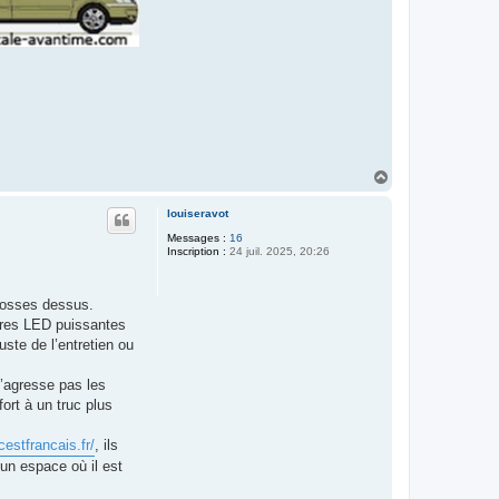
H
a
u
louiseravot
t
Messages :
16
Inscription :
24 juil. 2025, 20:26
 bosses dessus.
barres LED puissantes
ste de l’entretien ou
’agresse pas les
ort à un truc plus
cestfrancais.fr/
, ils
un espace où il est