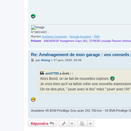
N°3481/4422 -
Membre
Avantime Connexion
-
Amicale Avantime
-
PMA
Présent
:
18&19/04/26 Youngtimers Days (91), 27/06/26 Losange Passion Internat
Re: Aménagement de mon garage : vos conseils 
M
par
Alaing
»
27 janv. 2026, 00:46
e
s
s
avt47700
a écrit :
↑
a
g
Alors Bond, on se fait de nouvelles copines.
e
Je crois bien qu'il va falloir créer une nouvelle expression
On ne dira plus, " jouer avec le feu" mais " jouer avec l'IA"
Avantime V6 BVM Privilège Gris acier 241 700 km - V6 BVA Privilège
Répondre