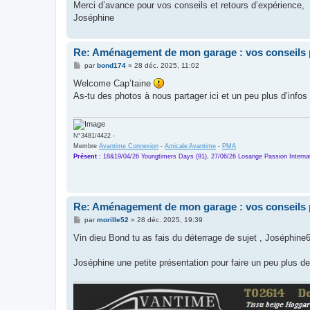
Merci d’avance pour vos conseils et retours d’expérience,
Joséphine
Re: Aménagement de mon garage : vos conseils 
M
par
bond174
»
28 déc. 2025, 11:02
e
s
Welcome Cap’taine
s
As-tu des photos à nous partager ici et un peu plus d’info
a
g
e
N°3481/4422 -
Membre
Avantime Connexion
-
Amicale Avantime
-
PMA
Présent
:
18&19/04/26 Youngtimers Days (91), 27/06/26 Losange Passion Internat
Re: Aménagement de mon garage : vos conseils 
M
par
morille52
»
28 déc. 2025, 19:39
e
s
Vin dieu Bond tu as fais du déterrage de sujet , Joséphine6
s
a
g
Joséphine une petite présentation pour faire un peu plus de
e