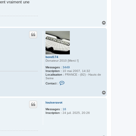
nent vraiment une
H
a
u
t
bond174
Donateur 2010 [Merci !]
Messages :
3449
Inscription :
10 mai 2007, 14:32
Localisation :
FRANCE - (92) - Hauts de
Seine
C
Contact :
o
n
H
t
a
a
c
u
louiseravot
t
t
e
Messages :
16
r
Inscription :
24 juil. 2025, 20:26
b
o
n
d
1
7