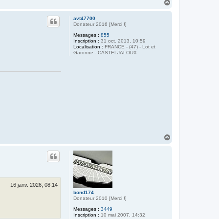
4
H
a
u
avt47700
t
Donateur 2016 [Merci !]
Messages :
855
Inscription :
31 oct. 2013, 10:59
Localisation :
FRANCE - (47) - Lot et
Garonne - CASTELJALOUX
H
a
u
t
16 janv. 2026, 08:14
bond174
Donateur 2010 [Merci !]
Messages :
3449
Inscription :
10 mai 2007, 14:32