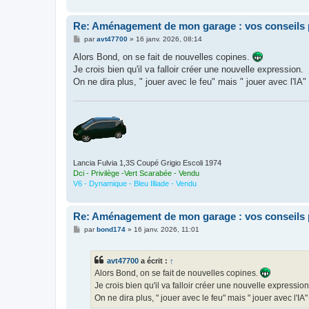
Re: Aménagement de mon garage : vos conseils 
M
par
avt47700
»
16 janv. 2026, 08:14
e
s
Alors Bond, on se fait de nouvelles copines.
s
Je crois bien qu'il va falloir créer une nouvelle expression.
a
g
On ne dira plus, " jouer avec le feu" mais " jouer avec l'IA"
e
Lancia Fulvia 1,3S Coupé Grigio Escoli 1974
Dci - Privilège -Vert Scarabée - Vendu
V6 - Dynamique - Bleu Illiade - Vendu
Re: Aménagement de mon garage : vos conseils 
M
par
bond174
»
16 janv. 2026, 11:01
e
s
s
avt47700
a écrit :
↑
a
g
Alors Bond, on se fait de nouvelles copines.
e
Je crois bien qu'il va falloir créer une nouvelle expression
On ne dira plus, " jouer avec le feu" mais " jouer avec l'IA"