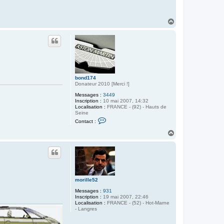
é
p
h
i
H
n
a
e
u
6
t
9
bond174
Donateur 2010 [Merci !]
Messages :
3449
Inscription :
10 mai 2007, 14:32
Localisation :
FRANCE - (92) - Hauts de
Seine
C
Contact :
o
n
H
t
a
a
u
c
t
t
e
r
b
o
morille52
n
d
Messages :
931
1
Inscription :
19 mai 2007, 22:46
7
Localisation :
FRANCE - (52) - Hot-Marne
4
- Langres