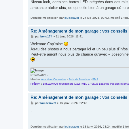
Niveau look, certaines barres LED intégrées dans des rail
ambiance atelier chic, ce qui colle bien à un garage où t
Dernière modification par
louiseravot
le 24 juil. 2026, 09:03, modifié 1 fois.
Re: Aménagement de mon garage : vos conseils 
M
par
bond174
»
11 janv. 2026, 11:41
e
s
Welcome Cap’taine
s
As-tu des photos à nous partager ici et un peu plus d’info
a
g
Peut-être auront nous plus de chance qu’avec « Joséphin
e
N°3481/4422 -
Membre
Avantime Connexion
-
Amicale Avantime
-
PMA
Présent
:
18&19/04/26 Youngtimers Days (91), 27/06/26 Losange Passion Internat
Re: Aménagement de mon garage : vos conseils 
M
par
louiseravot
»
15 janv. 2026, 22:43
e
s
.
s
a
g
e
Dernière modification par
louiseravot
le 18 janv. 2026, 23:24, modifié 1 foi