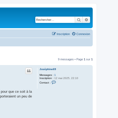
Rechercher
Recherche avancé
Inscription
Connexion
9 messages • Page
1
sur
1
Joséphine69
Messages :
1
Inscription :
12 mai 2025, 22:10
C
Contact :
o
n
t
pour que ce soit à la
a
porteraient un peu de
c
t
e
r
J
o
s