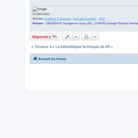
N°3481/4422 -
Membre
Avantime Connexion
-
Amicale Avantime
-
PMA
Présent
:
18&19/04/26 Youngtimers Days (91), 27/06/26 Losange Passion Internat
Répondre
Revenir à « La bibliothèque technique de AP »
Accueil du forum