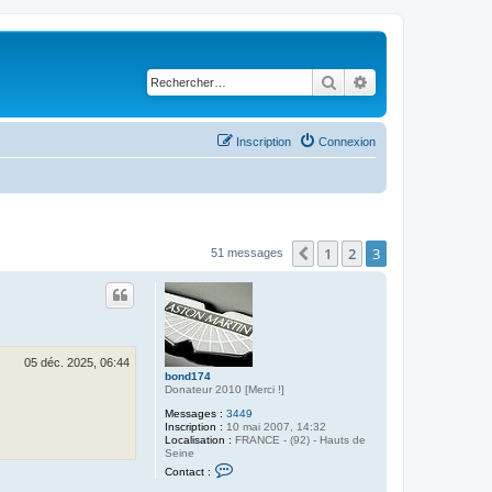
Rechercher
Recherche avancé
Inscription
Connexion
1
2
3
Précédent
51 messages
05 déc. 2025, 06:44
bond174
Donateur 2010 [Merci !]
Messages :
3449
Inscription :
10 mai 2007, 14:32
Localisation :
FRANCE - (92) - Hauts de
Seine
C
Contact :
o
n