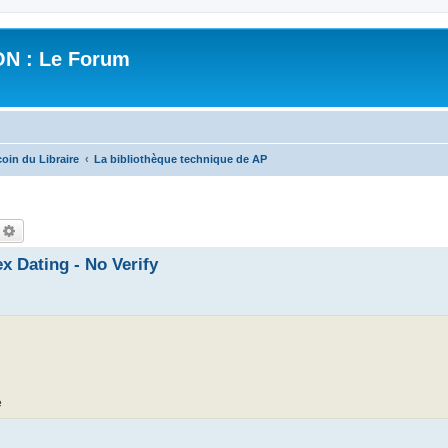
N : Le Forum
coin du Libraire
La bibliothèque technique de AP
echercher
Recherche avancée
 Dating - No Verify
e