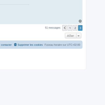
t
a
c
t
e
r
b
H
o
a
n
1
2
3
u
Précédent
51 messages
d
t
1
7
Aller
4
 contacter
Supprimer les cookies
Fuseau horaire sur
UTC+02:00