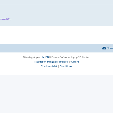
ionnal (91)
Nous
Développé par
phpBB
® Forum Software © phpBB Limited
Traduction française officielle
©
Qiaeru
Confidentialité
|
Conditions