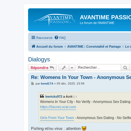
AVANTIME PASSIO
Le forum de l'AVANTIME
Raccourcis
FAQ
Accueil du forum
AVANTIME : Convivialité et Partage
Le 
Dialogys
R
Répondre
Re: Womens In Your Town - Anonymous Sex
M
par
bond174
»
05 déc. 2025, 15:56
e
s
s
leericks972
a écrit :
↑
a
g
Womens In Your City - No Verify - Anonymous Sex Dating
e
https://SecreLocal.com
Girls From Your Town
- Anonymous Sex Dating - No Selfi
Pishing et/ou virus : attention