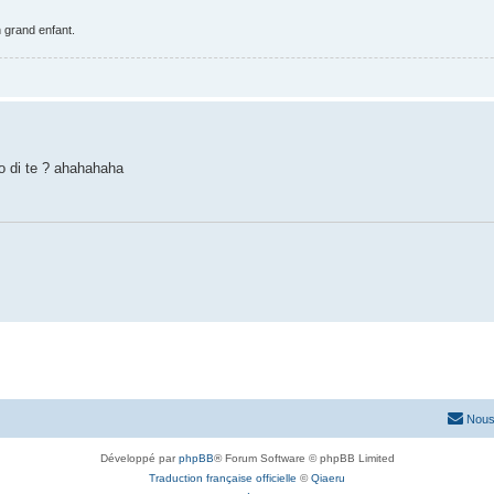
n grand enfant.
tro di te ? ahahahaha
Nous
Développé par
phpBB
® Forum Software © phpBB Limited
Traduction française officielle
©
Qiaeru