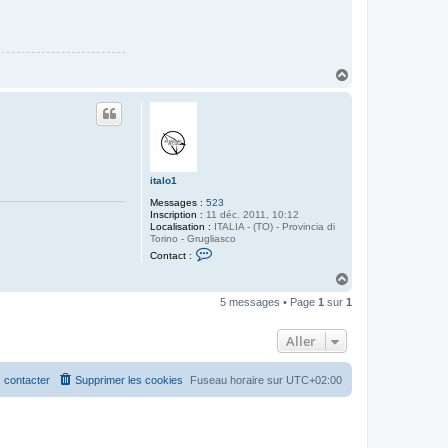
H
a
u
t
italo1
Messages :
523
Inscription :
11 déc. 2011, 10:12
Localisation :
ITALIA - (TO) - Provincia di
Torino - Grugliasco
C
Contact :
o
n
H
t
a
a
5 messages • Page
1
sur
1
u
c
t
t
e
Aller
r
i
t
 contacter
Supprimer les cookies
Fuseau horaire sur
UTC+02:00
a
l
o
1