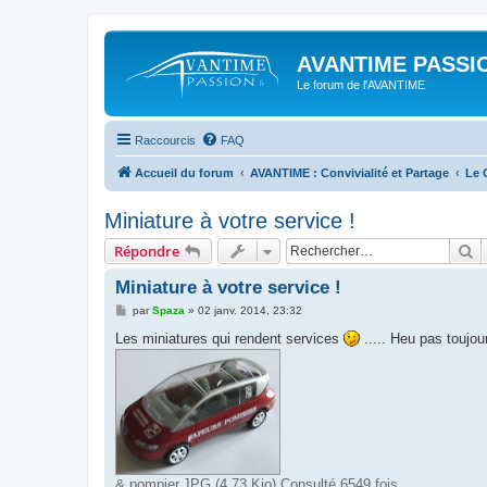
AVANTIME PASSIO
Le forum de l'AVANTIME
Raccourcis
FAQ
Accueil du forum
AVANTIME : Convivialité et Partage
Le 
Miniature à votre service !
R
Répondre
Miniature à votre service !
M
par
Spaza
»
02 janv. 2014, 23:32
e
s
Les miniatures qui rendent services
..... Heu pas toujour
s
a
g
e
& pompier.JPG (4.73 Kio) Consulté 6549 fois