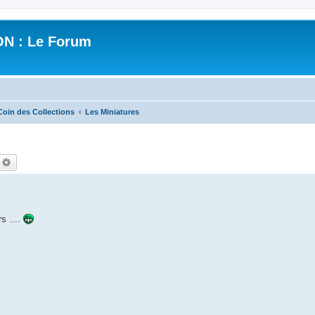
N : Le Forum
Coin des Collections
Les Miniatures
echercher
Recherche avancée
s ....