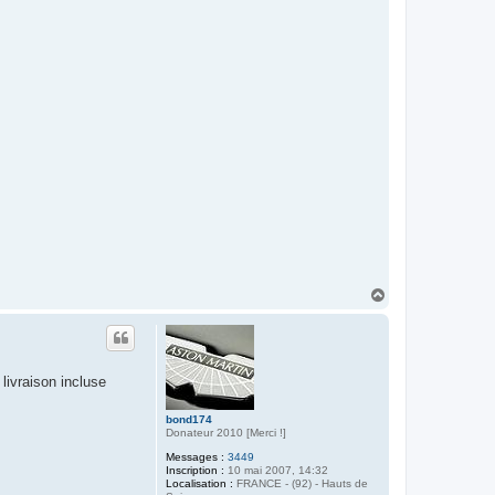
H
a
u
t
livraison incluse
bond174
Donateur 2010 [Merci !]
Messages :
3449
Inscription :
10 mai 2007, 14:32
Localisation :
FRANCE - (92) - Hauts de