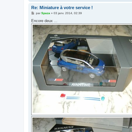
Re: Miniature à votre service !
M
par
Spaza
»
03 janv. 2014, 02:39
e
s
Encore deux ...
s
a
g
e