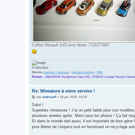
Coffret Renault 1/43 éme Norev 7711577893
N°3481/4422 -
Membre
Avantime Connexion
-
Amicale Avantime
-
PMA
Présent
:
18&19/04/26 Youngtimers Days (91), 27/06/26 Losange Passion Internat
Re: Miniature à votre service !
M
par
andreasP
»
19 juil. 2025, 03:26
e
s
Salut !
s
Superbes miniatures ! J’ai un petit faible pour ces modèles
a
g
plusieurs années après. Merci pour les photos ! Ça fait tou
e
Et dans le monde réel aussi, il est important de bien gérer 
pour libérer de l’espace tout en favorisant un recyclage au