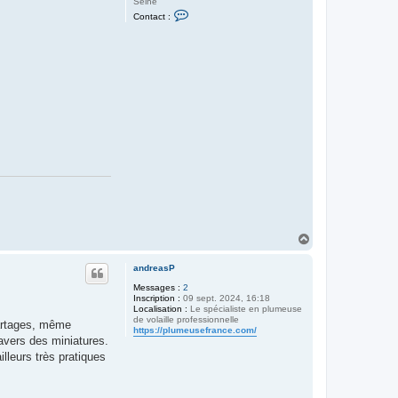
Seine
C
Contact :
o
n
t
a
c
t
e
r
b
o
n
d
1
7
4
H
a
u
andreasP
t
Messages :
2
Inscription :
09 sept. 2024, 16:18
Localisation :
Le spécialiste en plumeuse
de volaille professionnelle
partages, même
https://plumeusefrance.com/
ravers des miniatures.
lleurs très pratiques