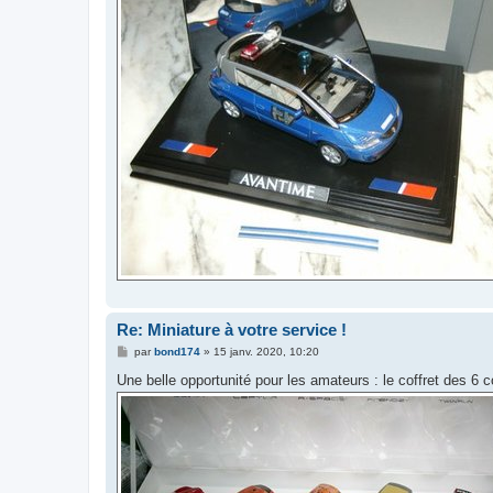
Re: Miniature à votre service !
M
par
bond174
»
15 janv. 2020, 10:20
e
s
Une belle opportunité pour les amateurs : le coffret des
s
a
g
e