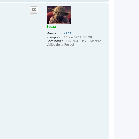
a
u
t
Spaza
Messages :
4864
Inscription :
24 avr. 2011, 23:29
Localisation :
FRANCE - (57) - Moselle -
Vallée de la Fensch