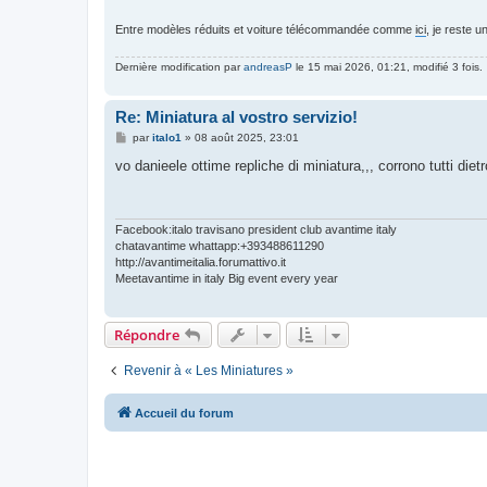
Entre modèles réduits et voiture télécommandée comme
ici
, je reste u
Dernière modification par
andreasP
le 15 mai 2026, 01:21, modifié 3 fois.
Re: Miniatura al vostro servizio!
M
par
italo1
»
08 août 2025, 23:01
e
s
vo danieele ottime repliche di miniatura,,, corrono tutti die
s
a
g
e
Facebook:italo travisano president club avantime italy
chatavantime whattapp:+393488611290
http://avantimeitalia.forumattivo.it
Meetavantime in italy Big event every year
Répondre
Revenir à « Les Miniatures »
Accueil du forum