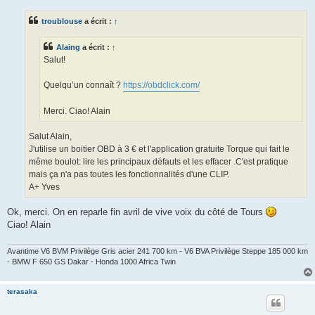
s
s
troublouse
a écrit :
↑
a
g
e
Alaing
a écrit :
↑
Salut!
Quelqu’un connaît ?
https://obdclick.com/
Merci. Ciao! Alain
Salut Alain,
J'utilise un boitier OBD à 3 € et l'application gratuite Torque qui fait le
même boulot: lire les principaux défauts et les effacer .C'est pratique
mais ça n'a pas toutes les fonctionnalités d'une CLIP.
A+ Yves
Ok, merci. On en reparle fin avril de vive voix du côté de Tours
Ciao! Alain
Avantime V6 BVM Privilège Gris acier 241 700 km - V6 BVA Privilège Steppe 185 000 km
- BMW F 650 GS Dakar - Honda 1000 Africa Twin
terasaka