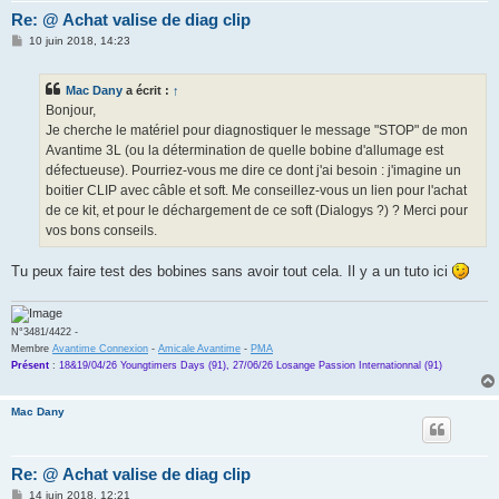
Re: @ Achat valise de diag clip
M
10 juin 2018, 14:23
e
s
s
Mac Dany
a écrit :
↑
a
g
Bonjour,
e
Je cherche le matériel pour diagnostiquer le message "STOP" de mon
Avantime 3L (ou la détermination de quelle bobine d'allumage est
défectueuse). Pourriez-vous me dire ce dont j'ai besoin : j'imagine un
boitier CLIP avec câble et soft. Me conseillez-vous un lien pour l'achat
de ce kit, et pour le déchargement de ce soft (Dialogys ?) ? Merci pour
vos bons conseils.
Tu peux faire test des bobines sans avoir tout cela. Il y a un tuto ici
N°3481/4422 -
Membre
Avantime Connexion
-
Amicale Avantime
-
PMA
Présent
:
18&19/04/26 Youngtimers Days (91), 27/06/26 Losange Passion Internationnal (91)
Mac Dany
Re: @ Achat valise de diag clip
M
14 juin 2018, 12:21