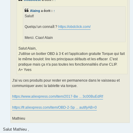
Alaing
a écrit :
↑
Salut!
Quelqu’un connaît ?
https://obdclick.com/
Merci. Ciao! Alain
Salut Alain,
J'utilise un boitier OBD à 3 € et l'application gratuite Torque qui fait
le même boulot: lire les principaux défauts et les effacer .C'est
pratique mais ça n'a pas toutes les fonctionnalités d'une CLIP.
A+ Yves
J'ai vu ces produits pour rester en permanence dans le vaisseau et
communiquer avec la tablette via torque.
https://www.aliexpress.com/item/2017-Be ... 3c00BuEdRf
https://fr.aliexpress.com/item/OBD-2-Sp ... autifyAB=0
Mathieu
Salut Mathieu ,