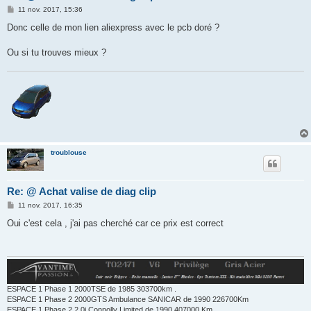
M
11 nov. 2017, 15:36
e
s
Donc celle de mon lien aliexpress avec le pcb doré ?
s
a
g
Ou si tu trouves mieux ?
e
troublouse
Re: @ Achat valise de diag clip
M
11 nov. 2017, 16:35
e
s
Oui c'est cela , j'ai pas cherché car ce prix est correct
s
a
g
e
ESPACE 1 Phase 1 2000TSE de 1985 303700km .
ESPACE 1 Phase 2 2000GTS Ambulance SANICAR de 1990 226700Km
ESPACE 1 Phase 2 2.0i Connolly Limited de 1990 407000 Km