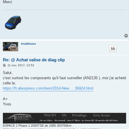
Merci
troublouse
Re: @ Achat valise de diag clip
M
11 nov. 2017, 13:52
e
s
Salut,
s
c'est surtout les composants qu'il faut surveiller (AN2135 )..moi j'ai acheté
a
g
celle la:
e
https://fr.aliexpress.com/item/2014-New ... 36924.html
A+
Yves
ESPACE 1 Phase 1 2000TSE de 1985 303700km .