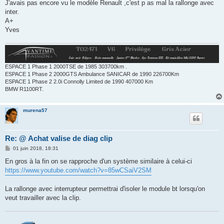
J'avais pas encore vu le modèle Renault ,c'est p as mal la rallonge avec
inter.
A+
Yves
ESPACE 1 Phase 1 2000TSE de 1985 303700km .
ESPACE 1 Phase 2 2000GTS Ambulance SANICAR de 1990 226700Km
ESPACE 1 Phase 2 2.0i Connolly Limited de 1990 407000 Km
BMW R1100RT.
murena57
Re: @ Achat valise de diag clip
M
01 juin 2018, 18:31
e
s
En gros à la fin on se rapproche d'un système similaire à celui-ci
s
https://www.youtube.com/watch?v=85wCSaiV2SM
a
g
e
La rallonge avec interrupteur permettrai d'isoler le module bt lorsqu'on
veut travailler avec la clip.