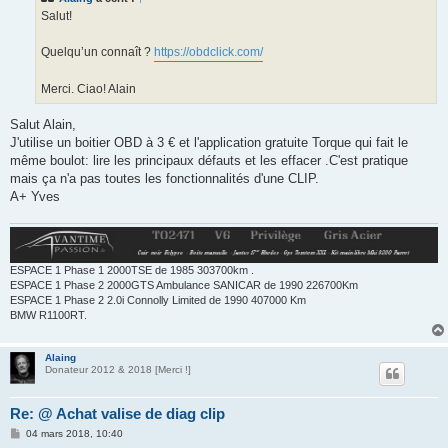
g
Salut!
e
Quelqu’un connaît ?
https://obdclick.com/
Merci. Ciao! Alain
Salut Alain,
J'utilise un boitier OBD à 3 € et l'application gratuite Torque qui fait le
même boulot: lire les principaux défauts et les effacer .C'est pratique
mais ça n'a pas toutes les fonctionnalités d'une CLIP.
A+ Yves
ESPACE 1 Phase 1 2000TSE de 1985 303700km .
ESPACE 1 Phase 2 2000GTS Ambulance SANICAR de 1990 226700Km
ESPACE 1 Phase 2 2.0i Connolly Limited de 1990 407000 Km
BMW R1100RT.
Alaing
Donateur 2012 & 2018 [Merci !]
Re: @ Achat valise de diag clip
M
04 mars 2018, 10:40
e