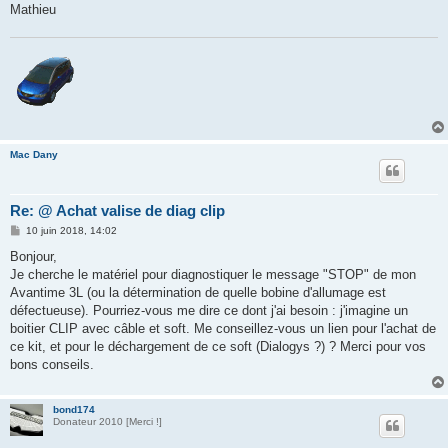
Mathieu
Mac Dany
Re: @ Achat valise de diag clip
M
10 juin 2018, 14:02
e
s
Bonjour,
s
Je cherche le matériel pour diagnostiquer le message "STOP" de mon
a
g
Avantime 3L (ou la détermination de quelle bobine d'allumage est
e
défectueuse). Pourriez-vous me dire ce dont j'ai besoin : j'imagine un
boitier CLIP avec câble et soft. Me conseillez-vous un lien pour l'achat de
ce kit, et pour le déchargement de ce soft (Dialogys ?) ? Merci pour vos
bons conseils.
bond174
Donateur 2010 [Merci !]