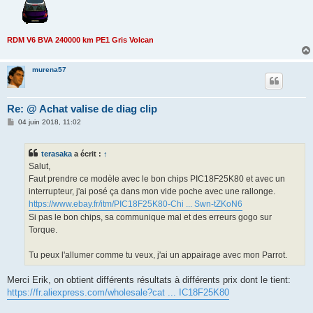
RDM V6 BVA 240000 km PE1 Gris Volcan
murena57
Re: @ Achat valise de diag clip
M
04 juin 2018, 11:02
e
s
s
terasaka
a écrit :
↑
a
g
Salut,
e
Faut prendre ce modèle avec le bon chips PIC18F25K80 et avec un
interrupteur, j'ai posé ça dans mon vide poche avec une rallonge.
https://www.ebay.fr/itm/PIC18F25K80-Chi ... Swn-tZKoN6
Si pas le bon chips, sa communique mal et des erreurs gogo sur
Torque.
Tu peux l'allumer comme tu veux, j'ai un appairage avec mon Parrot.
Merci Erik, on obtient différents résultats à différents prix dont le tient:
https://fr.aliexpress.com/wholesale?cat ... IC18F25K80