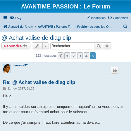
AVANTIME PASSION : Le Forum
FAQ
Inscription
Connexion
R
Accueil du forum
AVANTIME : Parlons Technique
Problèmes avec les Outils
e
@ Achat valise de diag clip
c
Rechercher
Recherche 
Répondre
h
e
1
2
3
4
5
Précédent
123 messages
r
murena57
c
h
Re: @ Achat valise de diag clip
e
M
11 nov. 2017, 11:22
r
e
s
Hello,
s
a
g
Il y a les soldes sur aliexpress, uniquement aujourd'hui, si vous pouvez
e
me guider pour un éventuel achat pour le vaisseau.
De ce que j'ai compris il faut faire attention au hardware...