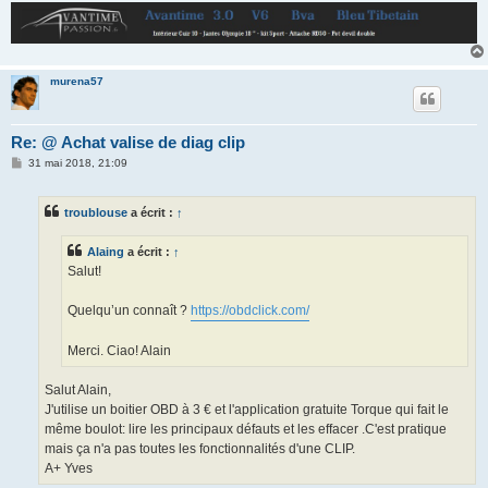
murena57
Re: @ Achat valise de diag clip
M
31 mai 2018, 21:09
e
s
s
troublouse
a écrit :
↑
a
g
e
Alaing
a écrit :
↑
Salut!
Quelqu’un connaît ?
https://obdclick.com/
Merci. Ciao! Alain
Salut Alain,
J'utilise un boitier OBD à 3 € et l'application gratuite Torque qui fait le
même boulot: lire les principaux défauts et les effacer .C'est pratique
mais ça n'a pas toutes les fonctionnalités d'une CLIP.
A+ Yves