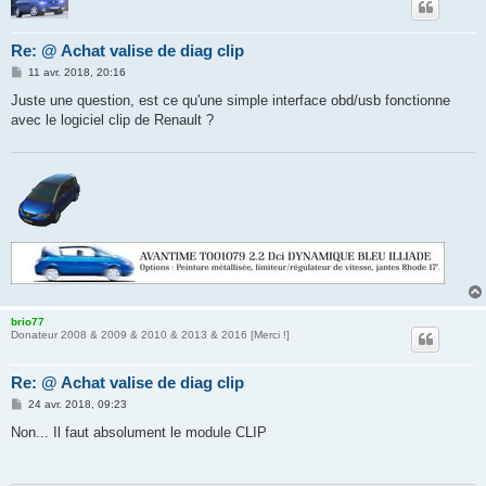
Re: @ Achat valise de diag clip
M
11 avr. 2018, 20:16
e
s
Juste une question, est ce qu'une simple interface obd/usb fonctionne
s
avec le logiciel clip de Renault ?
a
g
e
brio77
Donateur 2008 & 2009 & 2010 & 2013 & 2016 [Merci !]
Re: @ Achat valise de diag clip
M
24 avr. 2018, 09:23
e
s
Non... Il faut absolument le module CLIP
s
a
g
e