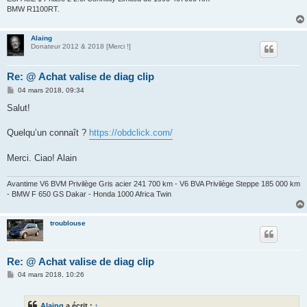
BMW R1100RT.
Alaing
Donateur 2012 & 2018 [Merci !]
Re: @ Achat valise de diag clip
M
04 mars 2018, 09:34
e
s
Salut!
s
a
g
Quelqu’un connaît ?
https://obdclick.com/
e
Merci. Ciao! Alain
Avantime V6 BVM Privilège Gris acier 241 700 km - V6 BVA Privilège Steppe 185 000 km
- BMW F 650 GS Dakar - Honda 1000 Africa Twin
troublouse
Re: @ Achat valise de diag clip
M
04 mars 2018, 10:26
e
s
s
Alaing
a écrit :
↑
a