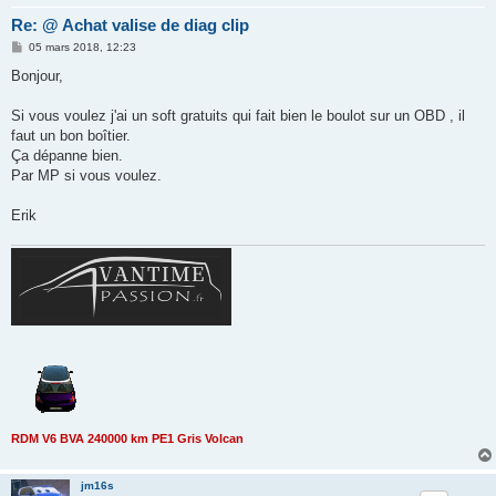
Re: @ Achat valise de diag clip
M
05 mars 2018, 12:23
e
s
Bonjour,
s
a
g
Si vous voulez j'ai un soft gratuits qui fait bien le boulot sur un OBD , il
e
faut un bon boîtier.
Ça dépanne bien.
Par MP si vous voulez.
Erik
RDM V6 BVA 240000 km PE1 Gris Volcan
jm16s