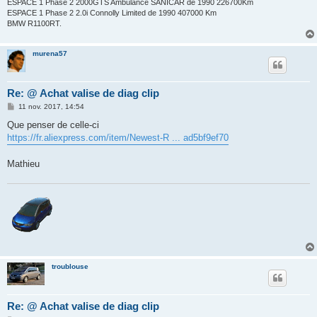
ESPACE 1 Phase 2 2000GTS Ambulance SANICAR de 1990 226700Km
ESPACE 1 Phase 2 2.0i Connolly Limited de 1990 407000 Km
BMW R1100RT.
murena57
Re: @ Achat valise de diag clip
M
11 nov. 2017, 14:54
e
s
Que penser de celle-ci
s
https://fr.aliexpress.com/item/Newest-R ... ad5bf9ef70
a
g
e
Mathieu
troublouse
Re: @ Achat valise de diag clip