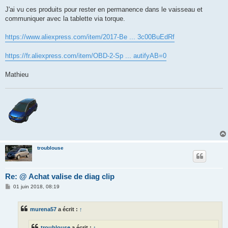
J'ai vu ces produits pour rester en permanence dans le vaisseau et
communiquer avec la tablette via torque.
https://www.aliexpress.com/item/2017-Be ... 3c00BuEdRf
https://fr.aliexpress.com/item/OBD-2-Sp ... autifyAB=0
Mathieu
troublouse
Re: @ Achat valise de diag clip
M
01 juin 2018, 08:19
e
s
s
murena57
a écrit :
↑
a
g
e
troublouse
a écrit :
↑