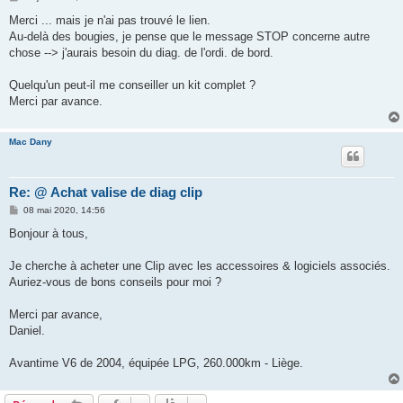
e
s
Merci ... mais je n'ai pas trouvé le lien.
s
Au-delà des bougies, je pense que le message STOP concerne autre
a
g
chose --> j'aurais besoin du diag. de l'ordi. de bord.
e
Quelqu'un peut-il me conseiller un kit complet ?
Merci par avance.
Mac Dany
Re: @ Achat valise de diag clip
M
08 mai 2020, 14:56
e
s
Bonjour à tous,
s
a
g
Je cherche à acheter une Clip avec les accessoires & logiciels associés.
e
Auriez-vous de bons conseils pour moi ?
Merci par avance,
Daniel.
Avantime V6 de 2004, équipée LPG, 260.000km - Liège.