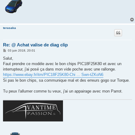
terasaka
Re: @ Achat valise de diag clip
M
03 juin 2018, 20:01
e
s
Salut,
s
Faut prendre ce modèle avec le bon chips PIC18F25K80 et avec un
a
g
interrupteur, j'ai posé ça dans mon vide poche avec une rallonge.
e
https://www.ebay.fr/itm/PIC18F25K80-Chi ... Swn-tZKoN6
Si pas le bon chips, sa communique mal et des erreurs gogo sur Torque.
Tu peux l'allumer comme tu veux, j'ai un appairage avec mon Parrot.