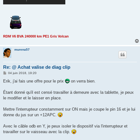
RDM V6 BVA 240000 km PE1 Gris Volcan
murena57
Re: @ Achat valise de diag clip
M
04 juin 2018, 19:20
e
s
Erik, j'ai fais une offre pour le prix
on verra bien.
s
a
g
Étant donné qu'il est censé travailler à demeure avec la tablette, je peux
e
le modifier et le laisser en place.
Mettre l'interrupteur constamment sur ON mais je coupe le pin 16 et je lui
donne du jus sur un +12APC.
Avec le câble odb en Y, je peux isoler le dispositif via l'interrupteur et
travailler sur le vaisseau avec la clip.