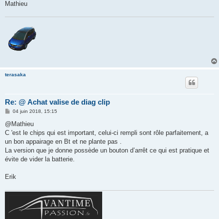
Mathieu
terasaka
Re: @ Achat valise de diag clip
M
04 juin 2018, 15:15
e
s
@Mathieu
s
C 'est le chips qui est important, celui-ci rempli sont rôle parfaitement, a
a
g
un bon appairage en Bt et ne plante pas .
e
La version que je donne possède un bouton d’arrêt ce qui est pratique et
évite de vider la batterie.
Erik