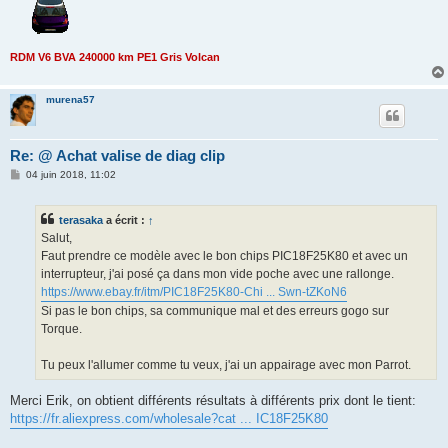
RDM V6 BVA 240000 km PE1 Gris Volcan
murena57
Re: @ Achat valise de diag clip
M
04 juin 2018, 11:02
e
s
s
terasaka
a écrit :
↑
a
g
Salut,
e
Faut prendre ce modèle avec le bon chips PIC18F25K80 et avec un
interrupteur, j'ai posé ça dans mon vide poche avec une rallonge.
https://www.ebay.fr/itm/PIC18F25K80-Chi ... Swn-tZKoN6
Si pas le bon chips, sa communique mal et des erreurs gogo sur
Torque.
Tu peux l'allumer comme tu veux, j'ai un appairage avec mon Parrot.
Merci Erik, on obtient différents résultats à différents prix dont le tient:
https://fr.aliexpress.com/wholesale?cat ... IC18F25K80