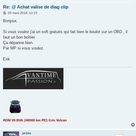
Re: @ Achat valise de diag clip
M
05 mars 2018, 12:23
e
s
Bonjour,
s
a
g
Si vous voulez j'ai un soft gratuits qui fait bien le boulot sur un OBD , il
e
faut un bon boîtier.
Ça dépanne bien.
Par MP si vous voulez.
Erik
RDM V6 BVA 240000 km PE1 Gris Volcan
jm16s