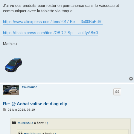
J'ai vu ces produits pour rester en permanence dans le vaisseau et
communiquer avec la tablette via torque.
https://www.aliexpress.com/item/2017-Be ... 3c00BuEdRf
https://fr.aliexpress.com/item/OBD-2-Sp ... autifyAB=0
Mathieu
troublouse
Re: @ Achat valise de diag clip
M
01 juin 2018, 08:19
e
s
s
murena57
a écrit :
↑
a
g
e
troublouse
a écrit :
↑