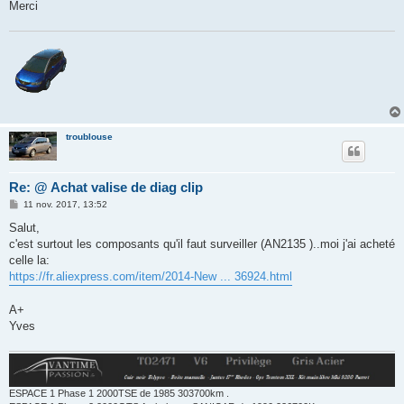
Merci
troublouse
Re: @ Achat valise de diag clip
M
11 nov. 2017, 13:52
e
s
Salut,
s
c'est surtout les composants qu'il faut surveiller (AN2135 )..moi j'ai acheté
a
g
celle la:
e
https://fr.aliexpress.com/item/2014-New ... 36924.html
A+
Yves
ESPACE 1 Phase 1 2000TSE de 1985 303700km .