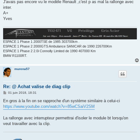
J'avais pas encore vu le modèle Renault ,c'est p as mal la rallonge avec
inter.
A+
Yves
ESPACE 1 Phase 1 2000TSE de 1985 303700km .
ESPACE 1 Phase 2 2000GTS Ambulance SANICAR de 1990 226700Km
ESPACE 1 Phase 2 2.0i Connolly Limited de 1990 407000 Km
BMW R1100RT.
murena57
Re: @ Achat valise de diag clip
M
01 juin 2018, 18:31
e
s
En gros à la fin on se rapproche d'un système similaire à celui-ci
s
https://www.youtube.com/watch?v=85wCSaiV2SM
a
g
e
La rallonge avec interrupteur permettrai d'isoler le module bt lorsqu'on
veut travailler avec la clip.