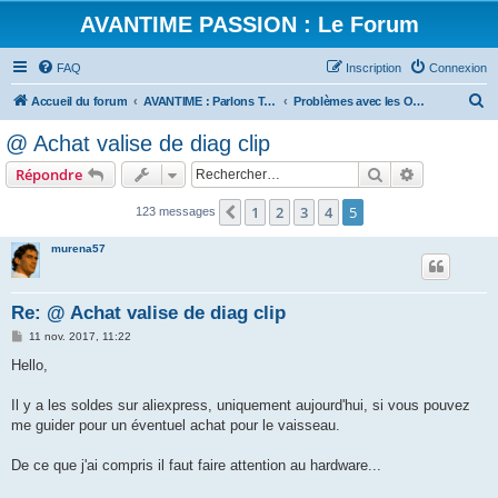
AVANTIME PASSION : Le Forum
FAQ
Inscription
Connexion
R
Accueil du forum
AVANTIME : Parlons Technique
Problèmes avec les Outils
e
@ Achat valise de diag clip
c
Rechercher
Recherche 
Répondre
h
e
1
2
3
4
5
Précédent
123 messages
r
murena57
c
h
Re: @ Achat valise de diag clip
e
M
11 nov. 2017, 11:22
r
e
s
Hello,
s
a
g
Il y a les soldes sur aliexpress, uniquement aujourd'hui, si vous pouvez
e
me guider pour un éventuel achat pour le vaisseau.
De ce que j'ai compris il faut faire attention au hardware...