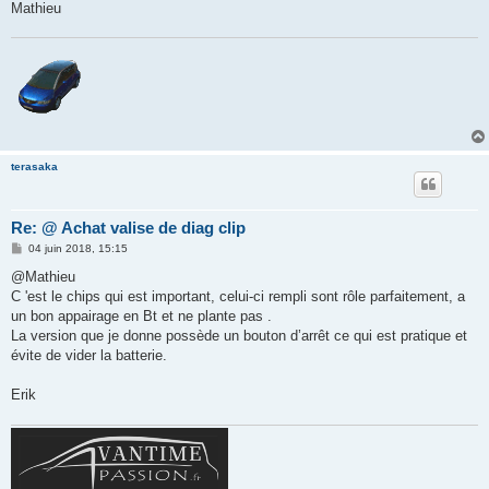
Mathieu
terasaka
Re: @ Achat valise de diag clip
M
04 juin 2018, 15:15
e
s
@Mathieu
s
C 'est le chips qui est important, celui-ci rempli sont rôle parfaitement, a
a
g
un bon appairage en Bt et ne plante pas .
e
La version que je donne possède un bouton d’arrêt ce qui est pratique et
évite de vider la batterie.
Erik