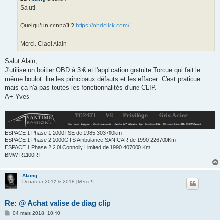
g
Salut!
e
Quelqu’un connaît ?
https://obdclick.com/
Merci. Ciao! Alain
Salut Alain,
J'utilise un boitier OBD à 3 € et l'application gratuite Torque qui fait le
même boulot: lire les principaux défauts et les effacer .C'est pratique
mais ça n'a pas toutes les fonctionnalités d'une CLIP.
A+ Yves
ESPACE 1 Phase 1 2000TSE de 1985 303700km .
ESPACE 1 Phase 2 2000GTS Ambulance SANICAR de 1990 226700Km
ESPACE 1 Phase 2 2.0i Connolly Limited de 1990 407000 Km
BMW R1100RT.
Alaing
Donateur 2012 & 2018 [Merci !]
Re: @ Achat valise de diag clip
M
04 mars 2018, 10:40
e