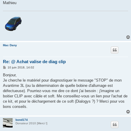
Mathieu
Mac Dany
Re: @ Achat valise de diag clip
M
10 juin 2018, 14:02
e
s
Bonjour,
s
Je cherche le matériel pour diagnostiquer le message "STOP" de mon
a
g
Avantime 3L (ou la détermination de quelle bobine d'allumage est
e
défectueuse). Pourriez-vous me dire ce dont j'ai besoin : j'imagine un
boitier CLIP avec câble et soft. Me conseillez-vous un lien pour l'achat de
ce kit, et pour le déchargement de ce soft (Dialogys ?) ? Merci pour vos
bons conseils.
bond174
Donateur 2010 [Merci !]