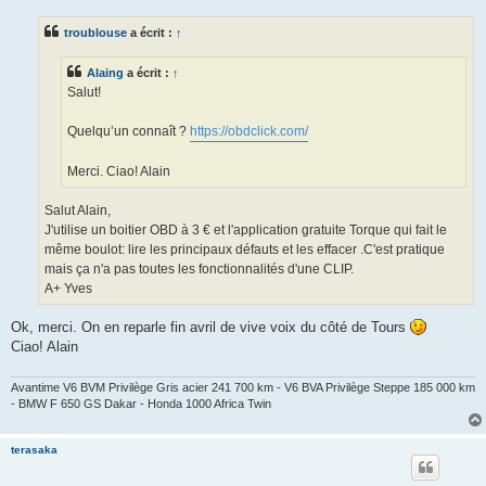
s
s
troublouse
a écrit :
↑
a
g
e
Alaing
a écrit :
↑
Salut!
Quelqu’un connaît ?
https://obdclick.com/
Merci. Ciao! Alain
Salut Alain,
J'utilise un boitier OBD à 3 € et l'application gratuite Torque qui fait le
même boulot: lire les principaux défauts et les effacer .C'est pratique
mais ça n'a pas toutes les fonctionnalités d'une CLIP.
A+ Yves
Ok, merci. On en reparle fin avril de vive voix du côté de Tours
Ciao! Alain
Avantime V6 BVM Privilège Gris acier 241 700 km - V6 BVA Privilège Steppe 185 000 km
- BMW F 650 GS Dakar - Honda 1000 Africa Twin
terasaka