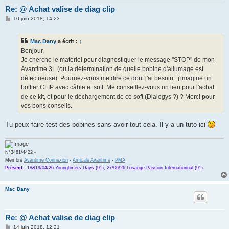
Re: @ Achat valise de diag clip
M
10 juin 2018, 14:23
e
s
s
Mac Dany
a écrit :
↑
a
g
Bonjour,
e
Je cherche le matériel pour diagnostiquer le message "STOP" de mon
Avantime 3L (ou la détermination de quelle bobine d'allumage est
défectueuse). Pourriez-vous me dire ce dont j'ai besoin : j'imagine un
boitier CLIP avec câble et soft. Me conseillez-vous un lien pour l'achat
de ce kit, et pour le déchargement de ce soft (Dialogys ?) ? Merci pour
vos bons conseils.
Tu peux faire test des bobines sans avoir tout cela. Il y a un tuto ici
N°3481/4422 -
Membre
Avantime Connexion
-
Amicale Avantime
-
PMA
Présent
:
18&19/04/26 Youngtimers Days (91), 27/06/26 Losange Passion Internationnal (91)
Mac Dany
Re: @ Achat valise de diag clip
M
14 juin 2018, 12:21