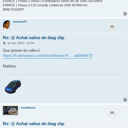
ESPACE 1 Phase 2 2000GTS Ambulance SANICAR de 1990 226700Km
ESPACE 1 Phase 2 2.0i Connolly Limited de 1990 407000 Km
BMW R1100RT.
murena57
Re: @ Achat valise de diag clip
M
11 nov. 2017, 14:54
e
s
Que penser de celle-ci
s
https://fr.aliexpress.com/item/Newest-R ... ad5bf9ef70
a
g
e
Mathieu
troublouse
Re: @ Achat valise de diag clip