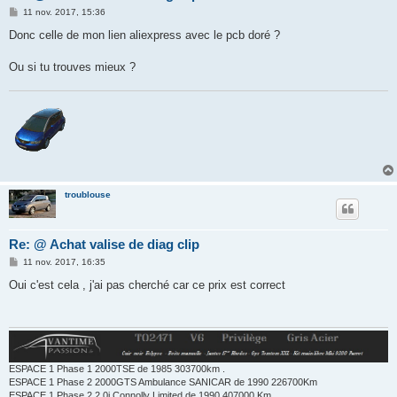
M
11 nov. 2017, 15:36
e
s
Donc celle de mon lien aliexpress avec le pcb doré ?
s
a
g
Ou si tu trouves mieux ?
e
troublouse
Re: @ Achat valise de diag clip
M
11 nov. 2017, 16:35
e
s
Oui c'est cela , j'ai pas cherché car ce prix est correct
s
a
g
e
ESPACE 1 Phase 1 2000TSE de 1985 303700km .
ESPACE 1 Phase 2 2000GTS Ambulance SANICAR de 1990 226700Km
ESPACE 1 Phase 2 2.0i Connolly Limited de 1990 407000 Km