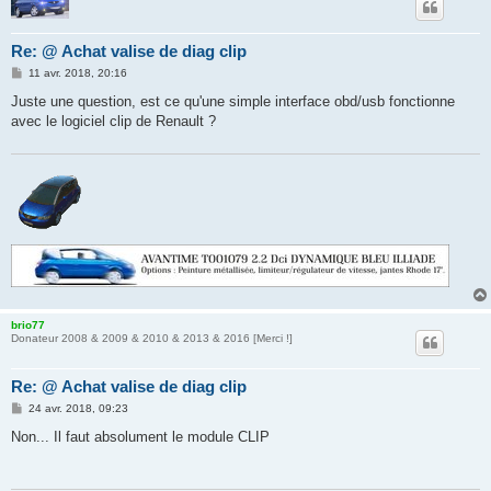
Re: @ Achat valise de diag clip
M
11 avr. 2018, 20:16
e
s
Juste une question, est ce qu'une simple interface obd/usb fonctionne
s
avec le logiciel clip de Renault ?
a
g
e
brio77
Donateur 2008 & 2009 & 2010 & 2013 & 2016 [Merci !]
Re: @ Achat valise de diag clip
M
24 avr. 2018, 09:23
e
s
Non... Il faut absolument le module CLIP
s
a
g
e