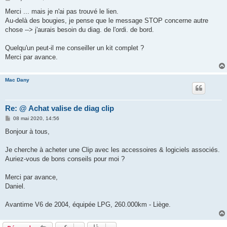
e
s
Merci ... mais je n'ai pas trouvé le lien.
s
Au-delà des bougies, je pense que le message STOP concerne autre
a
g
chose --> j'aurais besoin du diag. de l'ordi. de bord.
e
Quelqu'un peut-il me conseiller un kit complet ?
Merci par avance.
Mac Dany
Re: @ Achat valise de diag clip
M
08 mai 2020, 14:56
e
s
Bonjour à tous,
s
a
g
Je cherche à acheter une Clip avec les accessoires & logiciels associés.
e
Auriez-vous de bons conseils pour moi ?
Merci par avance,
Daniel.
Avantime V6 de 2004, équipée LPG, 260.000km - Liège.