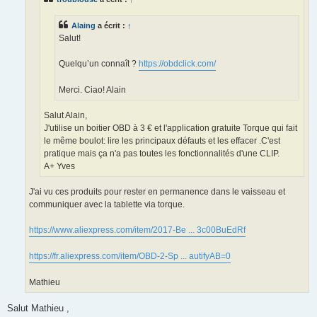
Alaing
a écrit :
↑
Salut!
Quelqu’un connaît ?
https://obdclick.com/
Merci. Ciao! Alain
Salut Alain,
J'utilise un boitier OBD à 3 € et l'application gratuite Torque qui fait
le même boulot: lire les principaux défauts et les effacer .C'est
pratique mais ça n'a pas toutes les fonctionnalités d'une CLIP.
A+ Yves
J'ai vu ces produits pour rester en permanence dans le vaisseau et
communiquer avec la tablette via torque.
https://www.aliexpress.com/item/2017-Be ... 3c00BuEdRf
https://fr.aliexpress.com/item/OBD-2-Sp ... autifyAB=0
Mathieu
Salut Mathieu ,