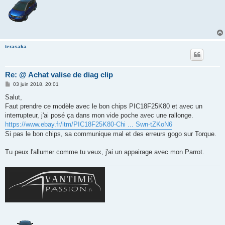
terasaka
Re: @ Achat valise de diag clip
M
03 juin 2018, 20:01
e
s
Salut,
s
Faut prendre ce modèle avec le bon chips PIC18F25K80 et avec un
a
g
interrupteur, j'ai posé ça dans mon vide poche avec une rallonge.
e
https://www.ebay.fr/itm/PIC18F25K80-Chi ... Swn-tZKoN6
Si pas le bon chips, sa communique mal et des erreurs gogo sur Torque.
Tu peux l'allumer comme tu veux, j'ai un appairage avec mon Parrot.