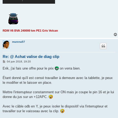
RDM V6 BVA 240000 km PE1 Gris Volcan
murena57
Re: @ Achat valise de diag clip
M
04 juin 2018, 19:20
e
s
Erik, j'ai fais une offre pour le prix
on verra bien.
s
a
g
Étant donné qu'il est censé travailler à demeure avec la tablette, je peux
e
le modifier et le laisser en place.
Mettre l'interrupteur constamment sur ON mais je coupe le pin 16 et je lui
donne du jus sur un +12APC.
Avec le câble odb en Y, je peux isoler le dispositif via l'interrupteur et
travailler sur le vaisseau avec la clip.