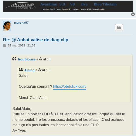
murena57
Re: @ Achat valise de diag clip
M
31 mai 2018, 21:09
e
s
s
troublouse
a écrit :
↑
a
g
e
Alaing
a écrit :
↑
Salut!
Quelqu’un connaît ?
https://obdclick.com/
Merci. Ciao! Alain
Salut Alain,
J'utilise un boitier OBD à 3 € et l'application gratuite Torque qui fait le
même boulot: lire les principaux défauts et les effacer .C'est pratique
mais ça n'a pas toutes les fonctionnalités d'une CLIP.
A+ Yves