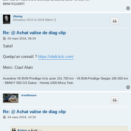
BMW R1100RT.
Alaing
Donateur 2012 & 2018 [Merci !]
Re: @ Achat valise de diag clip
M
04 mars 2018, 09:34
e
s
Salut!
s
a
g
Quelqu’un connaît ?
https://obdclick.com/
e
Merci. Ciao! Alain
Avantime V6 BVM Privilège Gris acier 241 700 km - V6 BVA Privilège Steppe 185 000 km
- BMW F 650 GS Dakar - Honda 1000 Africa Twin
troublouse
Re: @ Achat valise de diag clip
M
04 mars 2018, 10:26
e
s
s
Alaing
a écrit :
↑
a