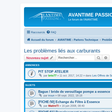
AVANTIME PASSIO
Le forum de l'AVANTIME
Raccourcis
FAQ
Accueil du forum
AVANTIME : Parlons Technique
Problè
Les problèmes liés aux carburants
Recher
Re
Nouveau sujet
ANNONCES
PIT STOP ATELIER
par
brio77
»
11 oct. 2017, 14:22
» dans
Les Offres de Se
SUJETS
Bague / bride de verouillage pompe a essence
par
troun
»
08 sept. 2022, 18:18
[FICHE:50] Echange du Filtre à Essence
par
MaitreTI
»
16 juin 2008, 08:40