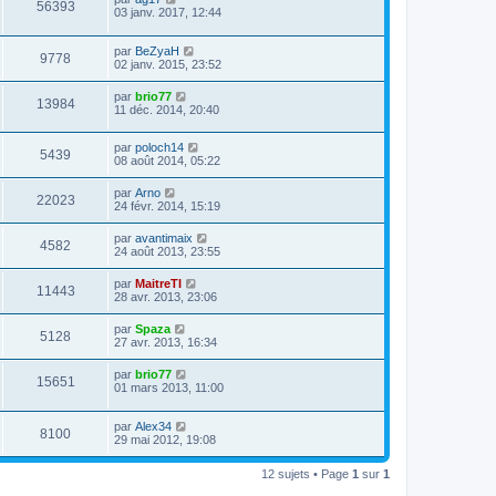
56393
03 janv. 2017, 12:44
par
BeZyaH
9778
02 janv. 2015, 23:52
par
brio77
13984
11 déc. 2014, 20:40
par
poloch14
5439
08 août 2014, 05:22
par
Arno
22023
24 févr. 2014, 15:19
par
avantimaix
4582
24 août 2013, 23:55
par
MaitreTI
11443
28 avr. 2013, 23:06
par
Spaza
5128
27 avr. 2013, 16:34
par
brio77
15651
01 mars 2013, 11:00
par
Alex34
8100
29 mai 2012, 19:08
12 sujets • Page
1
sur
1