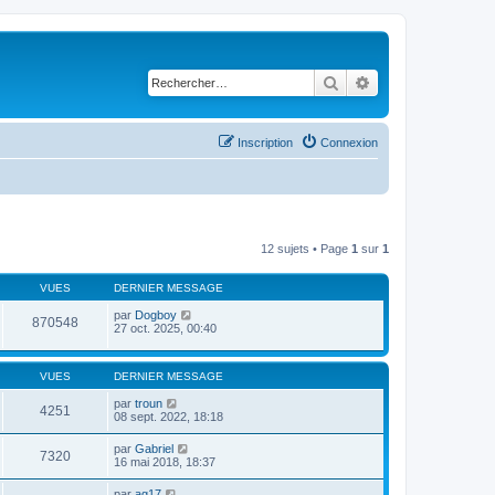
Rechercher
Recherche avancé
Inscription
Connexion
12 sujets • Page
1
sur
1
VUES
DERNIER MESSAGE
par
Dogboy
870548
27 oct. 2025, 00:40
VUES
DERNIER MESSAGE
par
troun
4251
08 sept. 2022, 18:18
par
Gabriel
7320
16 mai 2018, 18:37
par
ag17