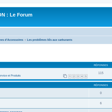
N : Le Forum
mes d'Accessoires
Les problèmes liés aux carburants
cher
cherche avancée
RÉPONSES
115
rvice et Produits
1
2
3
4
5
RÉPONSES
0
6