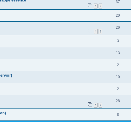
trappe essence
37
1
2
20
26
1
2
3
13
2
ervoir)
10
2
28
1
2
ion)
8