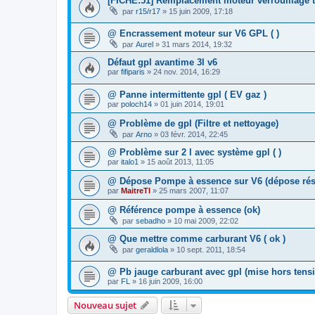
[FICHE:51] Remplacement moteur verrouillage 
par
r15/r17
»
15 juin 2009, 17:18
@ Encrassement moteur sur V6 GPL ( )
par
Aurel
»
31 mars 2014, 19:32
Défaut gpl avantime 3l v6
par
fifiparis
»
24 nov. 2014, 16:29
@ Panne intermittente gpl ( EV gaz )
par
poloch14
»
01 juin 2014, 19:01
@ Problème de gpl (Filtre et nettoyage)
par
Arno
»
03 févr. 2014, 22:45
@ Problème sur 2 l avec système gpl ( )
par
italo1
»
15 août 2013, 11:05
@ Dépose Pompe à essence sur V6 (dépose rés
par
MaitreTI
»
25 mars 2007, 11:07
@ Référence pompe à essence (ok)
par
sebadho
»
10 mai 2009, 22:02
@ Que mettre comme carburant V6 ( ok )
par
geraldlola
»
10 sept. 2011, 18:54
@ Pb jauge carburant avec gpl (mise hors tens
par
FL
»
16 juin 2009, 16:00
Nouveau sujet