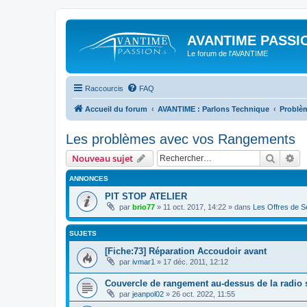
AVANTIME PASSIO
Le forum de l'AVANTIME
Raccourcis
FAQ
Accueil du forum
AVANTIME : Parlons Technique
Problè
Les problèmes avec vos Rangements
Recher
Re
Nouveau sujet
ANNONCES
PIT STOP ATELIER
par
brio77
»
11 oct. 2017, 14:22
» dans
Les Offres de Se
SUJETS
[Fiche:73] Réparation Accoudoir avant
par
ivmar1
»
17 déc. 2011, 12:12
Couvercle de rangement au-dessus de la radio s
par
jeanpol02
»
26 oct. 2022, 11:55