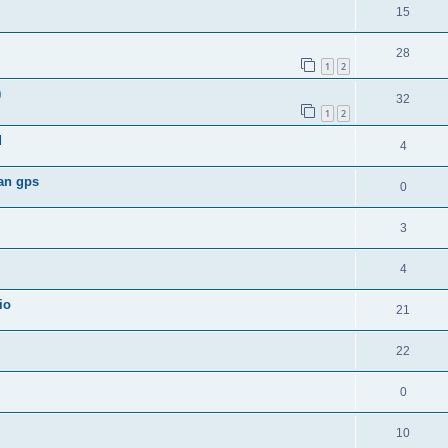
15
28
1
2
)
32
1
2
d
4
ran gps
0
3
4
io
21
22
0
10