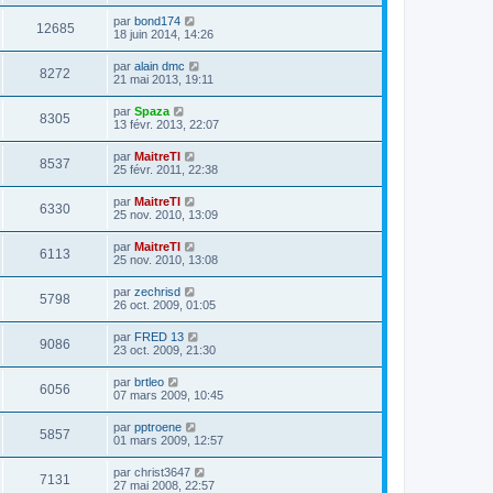
par
bond174
12685
18 juin 2014, 14:26
par
alain dmc
8272
21 mai 2013, 19:11
par
Spaza
8305
13 févr. 2013, 22:07
par
MaitreTI
8537
25 févr. 2011, 22:38
par
MaitreTI
6330
25 nov. 2010, 13:09
par
MaitreTI
6113
25 nov. 2010, 13:08
par
zechrisd
5798
26 oct. 2009, 01:05
par
FRED 13
9086
23 oct. 2009, 21:30
par
brtleo
6056
07 mars 2009, 10:45
par
pptroene
5857
01 mars 2009, 12:57
par
christ3647
7131
27 mai 2008, 22:57