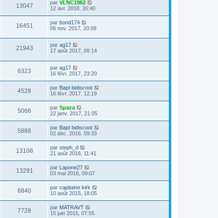
par
VLNC1962
13047
12 avr. 2018, 20:40
par
bond174
16451
06 nov. 2017, 20:09
par
ag17
21943
17 août 2017, 09:14
par
ag17
6323
16 févr. 2017, 23:20
par
Bapt bidiscoot
4528
16 févr. 2017, 12:19
par
Spaza
5066
22 janv. 2017, 21:05
par
Bapt bidiscoot
5888
02 déc. 2016, 09:33
par
steph_d
13108
21 août 2016, 11:41
par
Lapone27
13291
03 mai 2016, 09:07
par
capitaine kirk
6840
10 août 2015, 18:05
par
MATRAVT
7728
15 juin 2015, 07:55