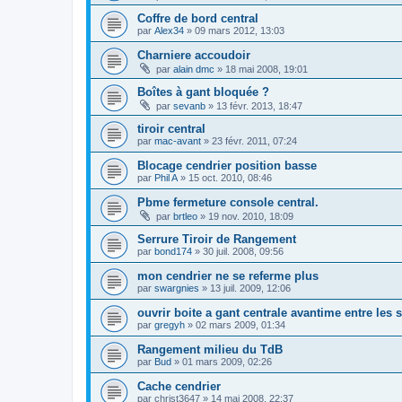
Coffre de bord central
par
Alex34
»
09 mars 2012, 13:03
Charniere accoudoir
par
alain dmc
»
18 mai 2008, 19:01
Boîtes à gant bloquée ?
par
sevanb
»
13 févr. 2013, 18:47
tiroir central
par
mac-avant
»
23 févr. 2011, 07:24
Blocage cendrier position basse
par
Phil A
»
15 oct. 2010, 08:46
Pbme fermeture console central.
par
brtleo
»
19 nov. 2010, 18:09
Serrure Tiroir de Rangement
par
bond174
»
30 juil. 2008, 09:56
mon cendrier ne se referme plus
par
swargnies
»
13 juil. 2009, 12:06
ouvrir boite a gant centrale avantime entre les 
par
gregyh
»
02 mars 2009, 01:34
Rangement milieu du TdB
par
Bud
»
01 mars 2009, 02:26
Cache cendrier
par
christ3647
»
14 mai 2008, 22:37