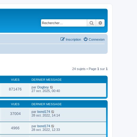
Rechercher
Recherche avancé
Inscription
Connexion
24 sujets • Page
1
sur
1
VUES
DERNIER MESSAGE
par
Dogboy
871476
27 oct. 2025, 00:40
VUES
DERNIER MESSAGE
par
bond174
37004
28 oct. 2022, 14:14
par
bond174
4966
28 oct. 2022, 12:33