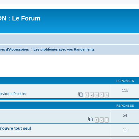
N : Le Forum
mes d'Accessoires
Les problèmes avec vos Rangements
cher
cherche avancée
RÉPONSES
115
rvice et Produits
1
2
3
4
5
RÉPONSES
54
1
2
3
'ouvre tout seul
11