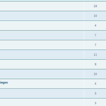
19
10
4
7
7
11
9
10
sieges
4
3
3