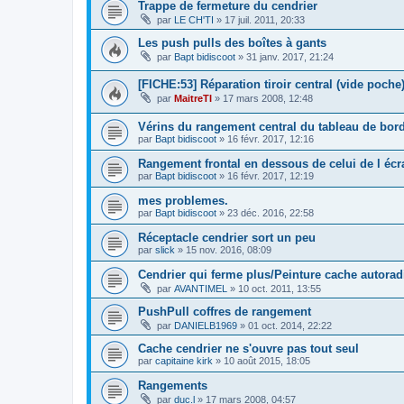
Trappe de fermeture du cendrier
par
LE CH'TI
»
17 juil. 2011, 20:33
Les push pulls des boîtes à gants
par
Bapt bidiscoot
»
31 janv. 2017, 21:24
[FICHE:53] Réparation tiroir central (vide poche
par
MaitreTI
»
17 mars 2008, 12:48
Vérins du rangement central du tableau de bor
par
Bapt bidiscoot
»
16 févr. 2017, 12:16
Rangement frontal en dessous de celui de l éc
par
Bapt bidiscoot
»
16 févr. 2017, 12:19
mes problemes.
par
Bapt bidiscoot
»
23 déc. 2016, 22:58
Réceptacle cendrier sort un peu
par
slick
»
15 nov. 2016, 08:09
Cendrier qui ferme plus/Peinture cache autorad
par
AVANTIMEL
»
10 oct. 2011, 13:55
PushPull coffres de rangement
par
DANIELB1969
»
01 oct. 2014, 22:22
Cache cendrier ne s'ouvre pas tout seul
par
capitaine kirk
»
10 août 2015, 18:05
Rangements
par
duc.l
»
17 mars 2008, 04:57