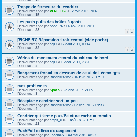
Trappe de fermeture du cendrier
Dernier message par
VLNC1962
«
12 avr. 2018, 20:40
Réponses :
15
Les push pulls des boîtes à gants
Dernier message par
bond174
«
06 nov. 2017, 20:09
Réponses :
28
1
2
[FICHE:53] Réparation tiroir central (vide poche)
Dernier message par
ag17
«
17 août 2017, 09:14
Réponses :
32
1
2
Vérins du rangement central du tableau de bord
Dernier message par
ag17
«
16 févr. 2017, 23:20
Réponses :
4
Rangement frontal en dessous de celui de l écran gps
Dernier message par
Bapt bidiscoot
«
16 févr. 2017, 12:19
mes problemes.
Dernier message par
Spaza
«
22 janv. 2017, 21:05
Réponses :
3
Réceptacle cendrier sort un peu
Dernier message par
Bapt bidiscoot
«
02 déc. 2016, 09:33
Réponses :
4
Cendrier qui ferme plus/Peinture cache autoradio
Dernier message par
steph_d
«
21 août 2016, 11:41
Réponses :
21
PushPull coffres de rangement
Dernier message par
Lapone27
«
03 mai 2016, 09:07