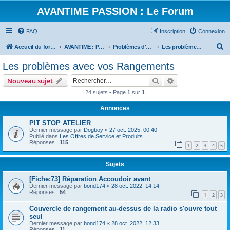
AVANTIME PASSION : Le Forum
FAQ
Inscription
Connexion
R
Accueil du forum
AVANTIME : Parlons Technique
Problèmes d'Accessoires
Les problèmes avec vos Rangements
e
Les problèmes avec vos Rangements
c
Rechercher
Recherche avanc
Nouveau sujet
h
24 sujets • Page
1
sur
1
e
Annonces
r
c
PIT STOP ATELIER
Dernier message par
Dogboy
«
27 oct. 2025, 00:40
h
Publié dans
Les Offres de Service et Produits
Réponses :
115
e
1
2
3
4
5
r
Sujets
[Fiche:73] Réparation Accoudoir avant
Dernier message par
bond174
«
28 oct. 2022, 14:14
Réponses :
54
1
2
3
Couvercle de rangement au-dessus de la radio s'ouvre tout
seul
Dernier message par
bond174
«
28 oct. 2022, 12:33
Réponses :
11