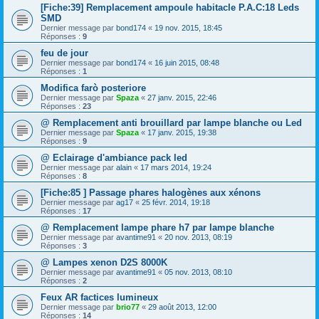
[Fiche:39] Remplacement ampoule habitacle P.A.C:18 Leds
SMD
Dernier message par
bond174
«
19 nov. 2015, 18:45
Réponses :
9
feu de jour
Dernier message par
bond174
«
16 juin 2015, 08:48
Réponses :
1
Modifica farò posteriore
Dernier message par
Spaza
«
27 janv. 2015, 22:46
Réponses :
23
@ Remplacement anti brouillard par lampe blanche ou Led
Dernier message par
Spaza
«
17 janv. 2015, 19:38
Réponses :
9
@ Eclairage d'ambiance pack led
Dernier message par
alain
«
17 mars 2014, 19:24
Réponses :
8
[Fiche:85 ] Passage phares halogènes aux xénons
Dernier message par
ag17
«
25 févr. 2014, 19:18
Réponses :
17
@ Remplacement lampe phare h7 par lampe blanche
Dernier message par
avantime91
«
20 nov. 2013, 08:19
Réponses :
3
@ Lampes xenon D2S 8000K
Dernier message par
avantime91
«
05 nov. 2013, 08:10
Réponses :
2
Feux AR factices lumineux
Dernier message par
brio77
«
29 août 2013, 12:00
Réponses :
14