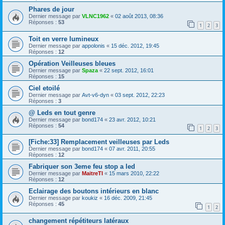
Phares de jour
Dernier message par
VLNC1962
«
02 août 2013, 08:36
Réponses :
53
1
2
3
Toit en verre lumineux
Dernier message par
appolonis
«
15 déc. 2012, 19:45
Réponses :
12
Opération Veilleuses bleues
Dernier message par
Spaza
«
22 sept. 2012, 16:01
Réponses :
15
Ciel etoilé
Dernier message par
Avt-v6-dyn
«
03 sept. 2012, 22:23
Réponses :
3
@ Leds en tout genre
Dernier message par
bond174
«
23 avr. 2012, 10:21
Réponses :
54
1
2
3
[Fiche:33] Remplacement veilleuses par Leds
Dernier message par
bond174
«
07 avr. 2011, 20:55
Réponses :
12
Fabriquer son 3eme feu stop a led
Dernier message par
MaitreTI
«
15 mars 2010, 22:22
Réponses :
12
Eclairage des boutons intérieurs en blanc
Dernier message par
koukiz
«
16 déc. 2009, 21:45
Réponses :
45
1
2
changement répétiteurs latéraux