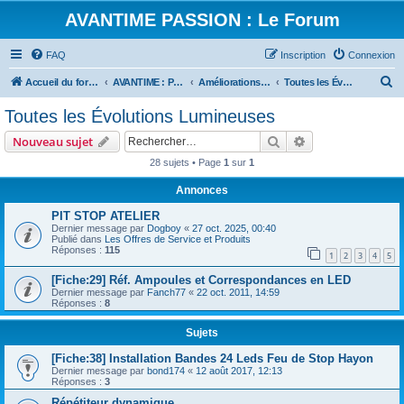
AVANTIME PASSION : Le Forum
FAQ
Inscription
Connexion
R
Accueil du forum
AVANTIME : Parlons Technique
Améliorations, Tuning ...
Toutes les Évolutions Lumineuses
e
Toutes les Évolutions Lumineuses
c
Rechercher
Recherche avanc
Nouveau sujet
h
28 sujets • Page
1
sur
1
e
Annonces
r
c
PIT STOP ATELIER
Dernier message par
Dogboy
«
27 oct. 2025, 00:40
h
Publié dans
Les Offres de Service et Produits
Réponses :
115
e
1
2
3
4
5
r
[Fiche:29] Réf. Ampoules et Correspondances en LED
Dernier message par
Fanch77
«
22 oct. 2011, 14:59
Réponses :
8
Sujets
[Fiche:38] Installation Bandes 24 Leds Feu de Stop Hayon
Dernier message par
bond174
«
12 août 2017, 12:13
Réponses :
3
Répétiteur dynamique