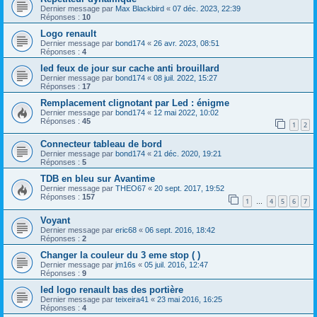
Dernier message par
Max Blackbird
«
07 déc. 2023, 22:39
Réponses :
10
Logo renault
Dernier message par
bond174
«
26 avr. 2023, 08:51
Réponses :
4
led feux de jour sur cache anti brouillard
Dernier message par
bond174
«
08 juil. 2022, 15:27
Réponses :
17
Remplacement clignotant par Led : énigme
Dernier message par
bond174
«
12 mai 2022, 10:02
Réponses :
45
1
2
Connecteur tableau de bord
Dernier message par
bond174
«
21 déc. 2020, 19:21
Réponses :
5
TDB en bleu sur Avantime
Dernier message par
THEO67
«
20 sept. 2017, 19:52
Réponses :
157
1
4
5
6
7
…
Voyant
Dernier message par
eric68
«
06 sept. 2016, 18:42
Réponses :
2
Changer la couleur du 3 eme stop ( )
Dernier message par
jm16s
«
05 juil. 2016, 12:47
Réponses :
9
led logo renault bas des portière
Dernier message par
teixeira41
«
23 mai 2016, 16:25
Réponses :
4