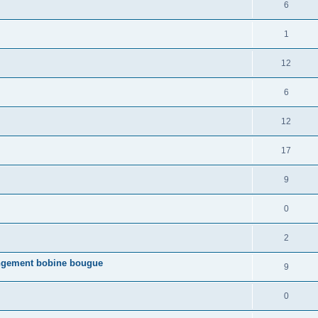
6
1
12
6
12
17
.
9
0
2
angement bobine bougue
9
0