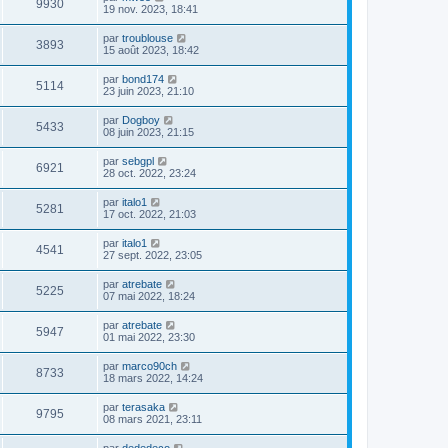
9930
19 nov. 2023, 18:41
par
troublouse
3893
15 août 2023, 18:42
par
bond174
5114
23 juin 2023, 21:10
par
Dogboy
5433
08 juin 2023, 21:15
par
sebgpl
6921
28 oct. 2022, 23:24
par
italo1
5281
17 oct. 2022, 21:03
par
italo1
4541
27 sept. 2022, 23:05
par
atrebate
5225
07 mai 2022, 18:24
par
atrebate
5947
01 mai 2022, 23:30
par
marco90ch
8733
18 mars 2022, 14:24
par
terasaka
9795
08 mars 2021, 23:11
par
dededeco