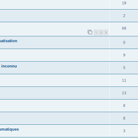
h
19
2
68
1
2
3
atisation
0
9
R inconnu
5
11
13
8
8
eumatiques
3