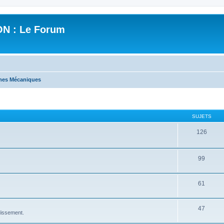
N : Le Forum
mes Mécaniques
SUJETS
126
99
61
47
idissement.