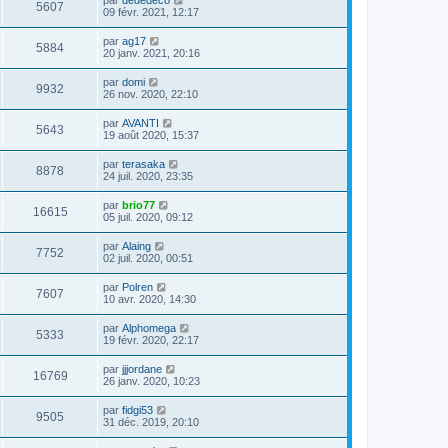
5607
09 févr. 2021, 12:17
par
ag17
5884
20 janv. 2021, 20:16
par
domi
9932
26 nov. 2020, 22:10
par
AVANTI
5643
19 août 2020, 15:37
par
terasaka
8878
24 juil. 2020, 23:35
par
brio77
16615
05 juil. 2020, 09:12
par
Alaing
7752
02 juil. 2020, 00:51
par
Polren
7607
10 avr. 2020, 14:30
par
Alphomega
5333
19 févr. 2020, 22:17
par
jjjordane
16769
26 janv. 2020, 10:23
par
fidgi53
9505
31 déc. 2019, 20:10