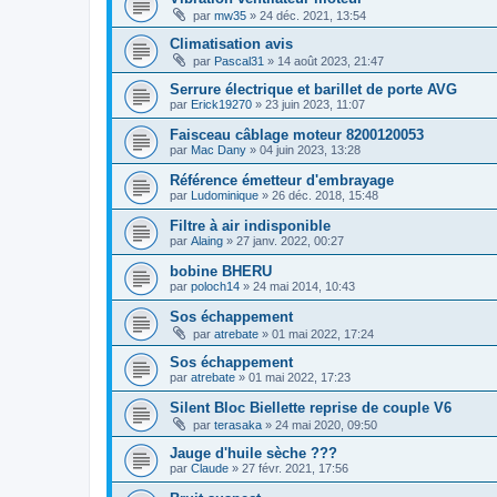
par
mw35
»
24 déc. 2021, 13:54
Climatisation avis
par
Pascal31
»
14 août 2023, 21:47
Serrure électrique et barillet de porte AVG
par
Erick19270
»
23 juin 2023, 11:07
Faisceau câblage moteur 8200120053
par
Mac Dany
»
04 juin 2023, 13:28
Référence émetteur d'embrayage
par
Ludominique
»
26 déc. 2018, 15:48
Filtre à air indisponible
par
Alaing
»
27 janv. 2022, 00:27
bobine BHERU
par
poloch14
»
24 mai 2014, 10:43
Sos échappement
par
atrebate
»
01 mai 2022, 17:24
Sos échappement
par
atrebate
»
01 mai 2022, 17:23
Silent Bloc Biellette reprise de couple V6
par
terasaka
»
24 mai 2020, 09:50
Jauge d'huile sèche ???
par
Claude
»
27 févr. 2021, 17:56