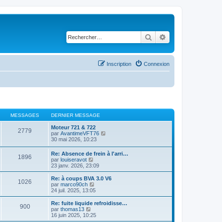
Rechercher
Recherche avancé
Inscription
Connexion
MESSAGES
DERNIER MESSAGE
Moteur 721 & 722
2779
C
par
AvantimeVFT76
o
30 mai 2026, 10:23
n
s
Re: Absence de frein à l'arri…
1896
u
C
par
louiseravot
l
o
23 janv. 2026, 23:09
t
n
e
s
Re: à coups BVA 3.0 V6
r
1026
u
C
par
marco90ch
l
l
o
24 juil. 2025, 13:05
e
t
n
d
e
s
Re: fuite liquide refroidisse…
e
900
r
u
C
par
thomas13
r
l
l
o
16 juin 2025, 10:25
n
e
t
n
i