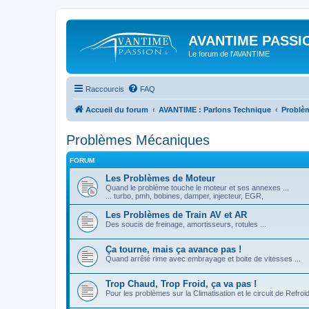
AVANTIME PASSIO
Le forum de l'AVANTIME
Raccourcis
FAQ
Accueil du forum
AVANTIME : Parlons Technique
Problè
Problèmes Mécaniques
FORUM
Les Problèmes de Moteur
Quand le problème touche le moteur et ses annexes ...
... turbo, pmh, bobines, damper, injecteur, EGR,
Les Problèmes de Train AV et AR
Des soucis de freinage, amortisseurs, rotules ...
Ça tourne, mais ça avance pas !
Quand arrêté rime avec embrayage et boite de vitesses ...
Trop Chaud, Trop Froid, ça va pas !
Pour les problèmes sur la Climatisation et le circuit de Refro