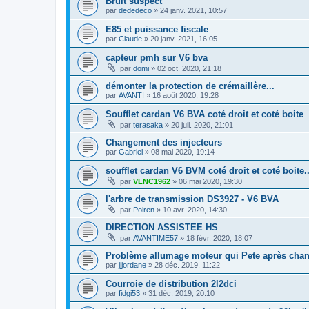
Bruit suspect
par
dededeco
»
24 janv. 2021, 10:57
E85 et puissance fiscale
par
Claude
»
20 janv. 2021, 16:05
capteur pmh sur V6 bva
par
domi
»
02 oct. 2020, 21:18
démonter la protection de crémaillère...
par
AVANTI
»
16 août 2020, 19:28
Soufflet cardan V6 BVA coté droit et coté boite
par
terasaka
»
20 juil. 2020, 21:01
Changement des injecteurs
par
Gabriel
»
08 mai 2020, 19:14
soufflet cardan V6 BVM coté droit et coté boite.
par
VLNC1962
»
06 mai 2020, 19:30
l'arbre de transmission DS3927 - V6 BVA
par
Polren
»
10 avr. 2020, 14:30
DIRECTION ASSISTEE HS
par
AVANTIME57
»
18 févr. 2020, 18:07
Problème allumage moteur qui Pete après ch
par
jjjordane
»
28 déc. 2019, 11:22
Courroie de distribution 2l2dci
par
fidgi53
»
31 déc. 2019, 20:10