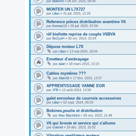
par
didier64
»
06 oct. 2025, 08:44
MONTER UN L7X727
par
Lilian
»
31 juil. 2025, 12:25
Reference pièces distribution avantime V6
par
thomas13
»
30 juil. 2025, 07:09
rèf biellette reprise de couple V6BVA
par
BeZyaH
»
30 oct. 2014, 22:04
Dépose moteur L7X
par
Lilian
»
13 mai 2024, 18:54
Emetteur d'embrayage
par
alain
»
18 mars 2015, 13:23
Cables mystères ???
par
Alain39
»
17 févr. 2025, 13:57
APPRENTISSAGE VANNE EGR
par
JPB
»
12 août 2024, 13:56
galet enrouleur de courroie accessoires
par
Lilian
»
02 sept. 2024, 09:29
Bobines,poulie et distribution
par
Max Blackbird
»
28 nov. 2023, 21:48
V6 qui broute et service qui s'allume
par
Gabriel
»
29 déc. 2023, 15:52
Vibration ventilateur moteur