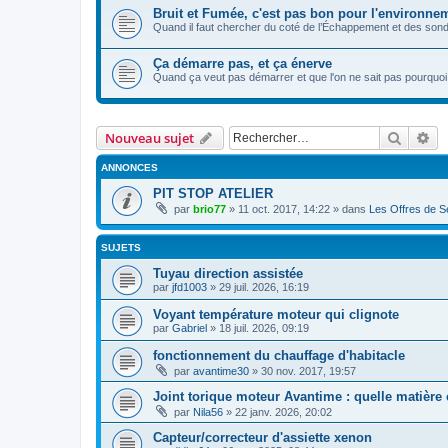
Bruit et Fumée, c'est pas bon pour l'environne
Quand il faut chercher du coté de l’Échappement et des son
Ça démarre pas, et ça énerve
Quand ça veut pas démarrer et que l'on ne sait pas pourquoi 
Recher
Re
Nouveau sujet
ANNONCES
PIT STOP ATELIER
par
brio77
»
11 oct. 2017, 14:22
» dans
Les Offres de Se
SUJETS
Tuyau direction assistée
par
jfd1003
»
29 juil. 2026, 16:19
Voyant température moteur qui clignote
par
Gabriel
»
18 juil. 2026, 09:19
fonctionnement du chauffage d'habitacle
par
avantime30
»
30 nov. 2017, 19:57
Joint torique moteur Avantime : quelle matière 
par
Nila56
»
22 janv. 2026, 20:02
Capteur/correcteur d'assiette xenon