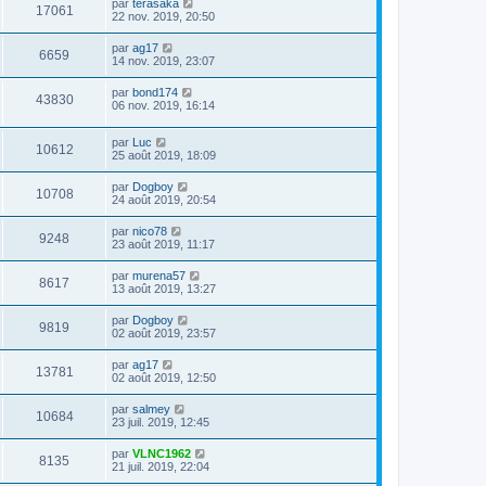
par
terasaka
17061
22 nov. 2019, 20:50
par
ag17
6659
14 nov. 2019, 23:07
par
bond174
43830
06 nov. 2019, 16:14
par
Luc
10612
25 août 2019, 18:09
par
Dogboy
10708
24 août 2019, 20:54
par
nico78
9248
23 août 2019, 11:17
par
murena57
8617
13 août 2019, 13:27
par
Dogboy
9819
02 août 2019, 23:57
par
ag17
13781
02 août 2019, 12:50
par
salmey
10684
23 juil. 2019, 12:45
par
VLNC1962
8135
21 juil. 2019, 22:04