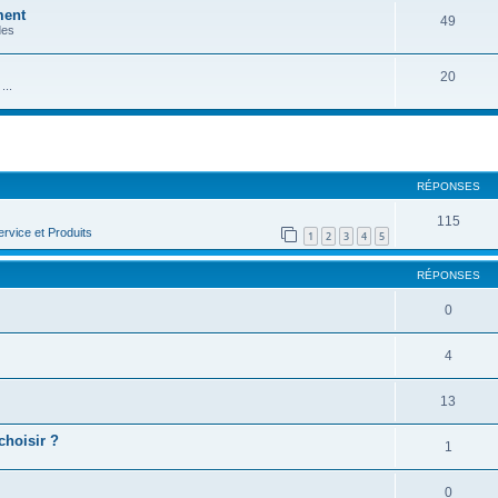
ment
49
des
20
...
cher
cherche avancée
RÉPONSES
115
rvice et Produits
1
2
3
4
5
RÉPONSES
0
4
13
choisir ?
1
0