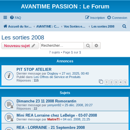
AVANTIME PASSION : Le Forum
FAQ
Inscription
Connexion
R
Accueil du forum
AVANTIME : Convivialité et Partage
Vos Sorties en Avantime
Les sorties 2008
e
Les sorties 2008
c
Rechercher
Recherche avanc
Nouveau sujet
h
7 sujets • Page
1
sur
1
e
Annonces
r
c
PIT STOP ATELIER
Dernier message par
Dogboy
«
27 oct. 2025, 00:40
h
Publié dans
Les Offres de Service et Produits
Réponses :
115
e
1
2
3
4
5
r
Sujets
Dimanche 23 11 2008 Romorantin
Dernier message par
yenyen92
«
25 déc. 2008, 20:27
Réponses :
22
Mini REA Lorraine chez LeBelge - 03-07-2008
Dernier message par
MaitreTI
«
04 oct. 2008, 21:25
REA - LORRAINE - 21 Septembre 2008