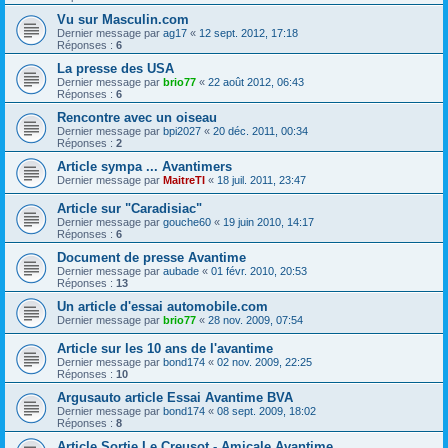
Vu sur Masculin.com
Dernier message par
ag17
«
12 sept. 2012, 17:18
Réponses :
6
La presse des USA
Dernier message par
brio77
«
22 août 2012, 06:43
Réponses :
6
Rencontre avec un oiseau
Dernier message par
bpi2027
«
20 déc. 2011, 00:34
Réponses :
2
Article sympa ... Avantimers
Dernier message par
MaitreTI
«
18 juil. 2011, 23:47
Article sur "Caradisiac"
Dernier message par
gouche60
«
19 juin 2010, 14:17
Réponses :
6
Document de presse Avantime
Dernier message par
aubade
«
01 févr. 2010, 20:53
Réponses :
13
Un article d'essai automobile.com
Dernier message par
brio77
«
28 nov. 2009, 07:54
Article sur les 10 ans de l'avantime
Dernier message par
bond174
«
02 nov. 2009, 22:25
Réponses :
10
Argusauto article Essai Avantime BVA
Dernier message par
bond174
«
08 sept. 2009, 18:02
Réponses :
8
Article Sortie Le Creusot - Amicale Avantime