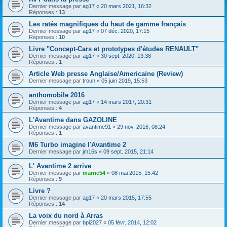
Dernier message par
ag17
«
20 mars 2021, 16:32
Réponses :
13
Les ratés magnifiques du haut de gamme français
Dernier message par
ag17
«
07 déc. 2020, 17:15
Réponses :
10
Livre "Concept-Cars et prototypes d'études RENAULT"
Dernier message par
ag17
«
30 sept. 2020, 13:38
Réponses :
1
Article Web presse Anglaise/Americaine (Review)
Dernier message par
troun
«
05 juin 2019, 15:53
anthomobile 2016
Dernier message par
ag17
«
14 mars 2017, 20:31
Réponses :
4
L'Avantime dans GAZOLINE
Dernier message par
avantime91
«
29 nov. 2016, 08:24
Réponses :
1
M6 Turbo imagine l'Avantime 2
Dernier message par
jm16s
«
09 sept. 2015, 21:14
L' Avantime 2 arrive
Dernier message par
marne54
«
08 mai 2015, 15:42
Réponses :
9
Livre ?
Dernier message par
ag17
«
20 mars 2015, 17:55
Réponses :
14
La voix du nord à Arras
Dernier message par
bpi2027
«
05 févr. 2014, 12:02