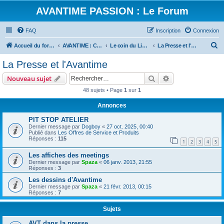
AVANTIME PASSION : Le Forum
FAQ
Inscription
Connexion
R
Accueil du forum
AVANTIME : Convivialité et Partage
Le coin du Libraire
La Presse et l'Avantime
e
La Presse et l'Avantime
c
Rechercher
Recherche avanc
Nouveau sujet
h
48 sujets • Page
1
sur
1
e
Annonces
r
c
PIT STOP ATELIER
Dernier message par
Dogboy
«
27 oct. 2025, 00:40
h
Publié dans
Les Offres de Service et Produits
Réponses :
115
e
1
2
3
4
5
r
Les affiches des meetings
Dernier message par
Spaza
«
06 janv. 2013, 21:55
Réponses :
3
Les dessins d'Avantime
Dernier message par
Spaza
«
21 févr. 2013, 00:15
Réponses :
7
Sujets
AVT dans la presse