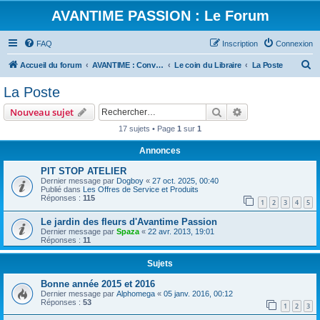
AVANTIME PASSION : Le Forum
FAQ
Inscription
Connexion
R
Accueil du forum
AVANTIME : Convivialité et Partage
Le coin du Libraire
La Poste
e
La Poste
c
Rechercher
Recherche avanc
Nouveau sujet
h
17 sujets • Page
1
sur
1
e
Annonces
r
c
PIT STOP ATELIER
Dernier message par
Dogboy
«
27 oct. 2025, 00:40
h
Publié dans
Les Offres de Service et Produits
Réponses :
115
e
1
2
3
4
5
r
Le jardin des fleurs d'Avantime Passion
Dernier message par
Spaza
«
22 avr. 2013, 19:01
Réponses :
11
Sujets
Bonne année 2015 et 2016
Dernier message par
Alphomega
«
05 janv. 2016, 00:12
Réponses :
53
1
2
3