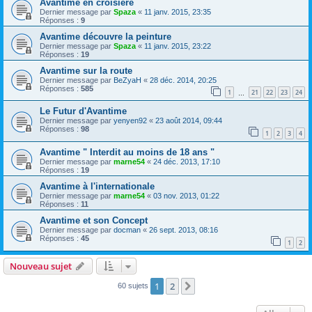
Avantime en croisière
Dernier message par
Spaza
«
11 janv. 2015, 23:35
Réponses :
9
Avantime découvre la peinture
Dernier message par
Spaza
«
11 janv. 2015, 23:22
Réponses :
19
Avantime sur la route
Dernier message par
BeZyaH
«
28 déc. 2014, 20:25
Réponses :
585
1
21
22
23
24
…
Le Futur d'Avantime
Dernier message par
yenyen92
«
23 août 2014, 09:44
Réponses :
98
1
2
3
4
Avantime " Interdit au moins de 18 ans "
Dernier message par
marne54
«
24 déc. 2013, 17:10
Réponses :
19
Avantime à l'internationale
Dernier message par
marne54
«
03 nov. 2013, 01:22
Réponses :
11
Avantime et son Concept
Dernier message par
docman
«
26 sept. 2013, 08:16
Réponses :
45
1
2
Nouveau sujet
1
2
Suivant
60 sujets