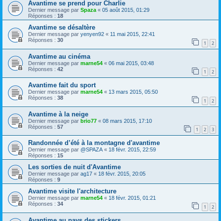
Avantime se prend pour Charlie
Dernier message par
Spaza
«
05 août 2015, 01:29
Réponses :
18
Avantime se désaltère
Dernier message par
yenyen92
«
11 mai 2015, 22:41
Réponses :
30
1
2
Avantime au cinéma
Dernier message par
marne54
«
06 mai 2015, 03:48
Réponses :
42
1
2
Avantime fait du sport
Dernier message par
marne54
«
13 mars 2015, 05:50
Réponses :
38
1
2
Avantime à la neige
Dernier message par
brio77
«
08 mars 2015, 17:10
Réponses :
57
1
2
3
Randonnée d’été à la montagne d'avantime
Dernier message par
@SPAZA
«
18 févr. 2015, 22:59
Réponses :
15
Les sorties de nuit d'Avantime
Dernier message par
ag17
«
18 févr. 2015, 20:05
Réponses :
9
Avantime visite l'architecture
Dernier message par
marne54
«
18 févr. 2015, 01:21
Réponses :
34
1
2
Avantime au pays des stickers