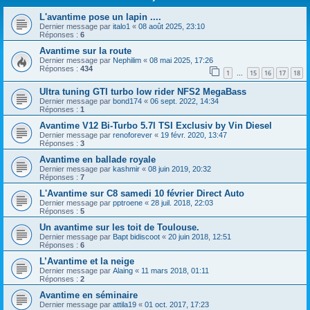
L'avantime pose un lapin ....
Dernier message par
italo1
«
08 août 2025, 23:10
Réponses :
6
Avantime sur la route
Dernier message par
Nephilim
«
08 mai 2025, 17:26
Réponses :
434
1
15
16
17
18
…
Ultra tuning GTI turbo low rider NFS2 MegaBass
Dernier message par
bond174
«
06 sept. 2022, 14:34
Réponses :
1
Avantime V12 Bi-Turbo 5.7l TSI Exclusiv by Vin Diesel
Dernier message par
renoforever
«
19 févr. 2020, 13:47
Réponses :
3
Avantime en ballade royale
Dernier message par
kashmir
«
08 juin 2019, 20:32
Réponses :
7
L'Avantime sur C8 samedi 10 février Direct Auto
Dernier message par
pptroene
«
28 juil. 2018, 22:03
Réponses :
5
Un avantime sur les toit de Toulouse.
Dernier message par
Bapt bidiscoot
«
20 juin 2018, 12:51
Réponses :
6
L’Avantime et la neige
Dernier message par
Alaing
«
11 mars 2018, 01:11
Réponses :
2
Avantime en séminaire
Dernier message par
attila19
«
01 oct. 2017, 17:23