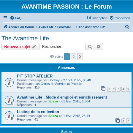
AVANTIME PASSION : Le Forum
FAQ
Inscription
Connexion
R
Accueil du forum
AVANTIME : Convivialité et Partage
The Avantime Life
e
The Avantime Life
c
Rechercher
Recherche avanc
Nouveau sujet
h
e
1
2
Suivant
60 sujets
r
Annonces
c
PIT STOP ATELIER
h
Dernier message par
Dogboy
«
27 oct. 2025, 00:40
Publié dans
Les Offres de Service et Produits
e
Réponses :
115
1
2
3
4
5
r
Avantime Life : Mode d'emploi et enrichissement
Dernier message par
Spaza
«
01 févr. 2015, 18:04
Réponses :
1
Listing de la collection
Dernier message par
Spaza
«
01 févr. 2015, 23:44
Réponses :
41
1
2
Sujets