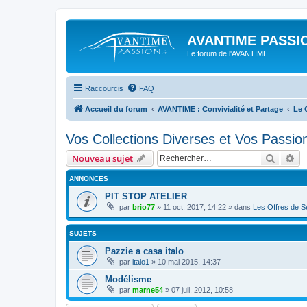
AVANTIME PASSIO
Le forum de l'AVANTIME
Raccourcis
FAQ
Accueil du forum
AVANTIME : Convivialité et Partage
Le 
Vos Collections Diverses et Vos Passio
Recher
Re
Nouveau sujet
ANNONCES
PIT STOP ATELIER
par
brio77
»
11 oct. 2017, 14:22
» dans
Les Offres de Se
SUJETS
Pazzie a casa italo
par
italo1
»
10 mai 2015, 14:37
Modélisme
par
marne54
»
07 juil. 2012, 10:58