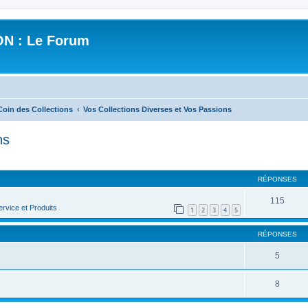
N : Le Forum
Coin des Collections
Vos Collections Diverses et Vos Passions
ns
cher
cherche avancée
RÉPONSES
115
rvice et Produits
1
2
3
4
5
RÉPONSES
5
8