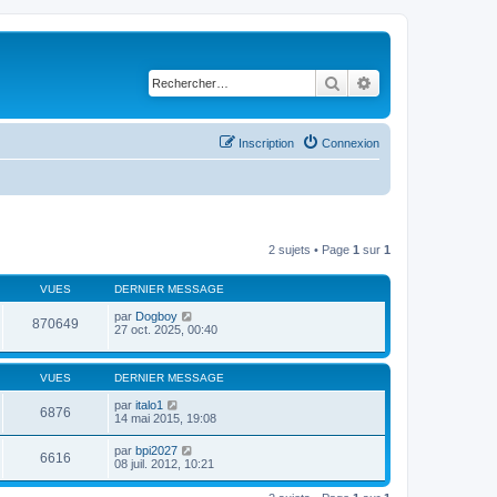
Rechercher
Recherche avancé
Inscription
Connexion
2 sujets • Page
1
sur
1
VUES
DERNIER MESSAGE
par
Dogboy
870649
27 oct. 2025, 00:40
VUES
DERNIER MESSAGE
par
italo1
6876
14 mai 2015, 19:08
par
bpi2027
6616
08 juil. 2012, 10:21