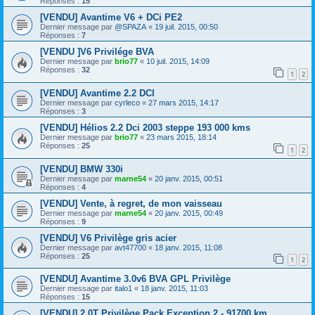
Réponses :
15
[VENDU] Avantime V6 + DCi PE2
Dernier message par
@SPAZA
«
19 juil. 2015, 00:50
Réponses :
7
[VENDU ]V6 Privilége BVA
Dernier message par
brio77
«
10 juil. 2015, 14:09
Réponses :
32
1
2
[VENDU] Avantime 2.2 DCI
Dernier message par
cyrleco
«
27 mars 2015, 14:17
Réponses :
3
[VENDU] Hélios 2.2 Dci 2003 steppe 193 000 kms
Dernier message par
brio77
«
23 mars 2015, 18:14
Réponses :
25
1
2
[VENDU] BMW 330i
Dernier message par
marne54
«
20 janv. 2015, 00:51
Réponses :
4
[VENDU] Vente, à regret, de mon vaisseau
Dernier message par
marne54
«
20 janv. 2015, 00:49
Réponses :
9
[VENDU] V6 Privilège gris acier
Dernier message par
avt47700
«
18 janv. 2015, 11:08
Réponses :
25
1
2
[VENDU] Avantime 3.0v6 BVA GPL Privilège
Dernier message par
italo1
«
18 janv. 2015, 11:03
Réponses :
15
[VENDU] 2.0T Privilège Pack Exception 2 - 91700 km