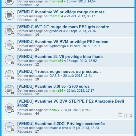
Dernier message par
marne54
«
10 nov. 2013, 14:54
Réponses :
12
[VENDU] Avantime V6 privilège rouge de mars
Dernier message par
marne54
«
21 oct. 2013, 00:17
Réponses :
6
[VENDU] AVT 2lT rouge de mars PE2 gris cendre
Dernier message par
grisacier
«
29 sept. 2013, 21:36
Réponses :
14
[VENDU] Avantime V6 BVM privilége PE2 volcan
Dernier message par
Alphomega
«
19 sept. 2013, 21:10
Réponses :
24
[VENDU] Avantime 3L V6 privilège bleu Iliade
Dernier message par
marne54
«
16 sept. 2013, 13:52
Réponses :
12
[VENDU] 4 roues neige neuves ou presque...
Dernier message par
OASIS
«
20 août 2013, 11:41
Réponses :
19
[VENDU] Avantime 3.0l v6 - 2700 euros
Dernier message par
marne54
«
25 juil. 2013, 17:17
Réponses :
12
[VENDU] Avantime V6 BVA STEPPE PE2 Amazonie Devil
6500€
Dernier message par
brio77
«
14 juil. 2013, 07:43
Réponses :
44
1
2
[VENDU] Avantime 2.2DCI Privilège accidentée
Dernier message par
avant le time
«
07 juil. 2013, 13:23
Réponses :
17