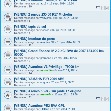
[VENDU] Avantime Privilege V6 3L BVM6
Dernier message par
ag17
«
18 sept. 2014, 13:10
Réponses :
29
1
2
[VENDU] 2 pneus 235 50 R17 Michelin
Dernier message par
yenyen92
«
05 juil. 2014, 23:30
Réponses :
1
[VENDU] tapis de sol
Dernier message par
incared
«
02 juil. 2014, 18:50
Réponses :
4
[VENDU] Interieur de porte
Dernier message par
avantime91
«
16 juin 2014, 06:39
Réponses :
11
[VENDU] Grand Espace IV 2.2 dCi BVA de 2007 123.000 km
9500€
Dernier message par
pptroene
«
27 mai 2014, 07:26
Réponses :
2
[VENDU] Avantime V6 Privilège - 79000 km
Dernier message par
marne54
«
07 mai 2014, 18:17
Réponses :
14
[VENDU] YAMAHA FJR 2004 ABS
Dernier message par
orignal
«
20 avr. 2014, 08:28
Réponses :
4
[VENDU] 4 roues hiver - sur jante 17 origine
Dernier message par
marne54
«
12 avr. 2014, 23:56
Réponses :
31
1
2
[VENDU] Avantime PE2 BVA GPL
Dernier message par
PtitDuc
«
12 avr. 2014, 20:01