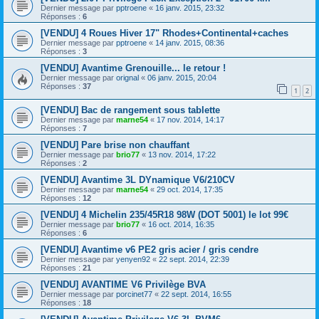
Dernier message par
pptroene
«
16 janv. 2015, 23:32
Réponses :
6
[VENDU] 4 Roues Hiver 17" Rhodes+Continental+caches
Dernier message par
pptroene
«
14 janv. 2015, 08:36
Réponses :
3
[VENDU] Avantime Grenouille... le retour !
Dernier message par
orignal
«
06 janv. 2015, 20:04
Réponses :
37
1
2
[VENDU] Bac de rangement sous tablette
Dernier message par
marne54
«
17 nov. 2014, 14:17
Réponses :
7
[VENDU] Pare brise non chauffant
Dernier message par
brio77
«
13 nov. 2014, 17:22
Réponses :
2
[VENDU] Avantime 3L DYnamique V6/210CV
Dernier message par
marne54
«
29 oct. 2014, 17:35
Réponses :
12
[VENDU] 4 Michelin 235/45R18 98W (DOT 5001) le lot 99€
Dernier message par
brio77
«
16 oct. 2014, 16:35
Réponses :
6
[VENDU] Avantime v6 PE2 gris acier / gris cendre
Dernier message par
yenyen92
«
22 sept. 2014, 22:39
Réponses :
21
[VENDU] AVANTIME V6 Privilège BVA
Dernier message par
porcinet77
«
22 sept. 2014, 16:55
Réponses :
18