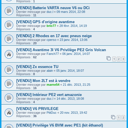
Réponses :
1
[VENDU] Batterie VARTA neuve V6 ou DCi
Dernier message par
duc.l
«
09 mars 2014, 22:08
Réponses :
11
[VENDU] GPS d'origine avantime
Dernier message par
brio77
«
28 févr. 2014, 14:19
Réponses :
4
[VENDU] 2 Rhodes en 17 avec pneus neige
Dernier message par
cperso
«
23 janv. 2014, 13:06
Réponses :
20
[VENDU] Avantime 3l V6 Privilège PE2 Gris Volcan
Dernier message par
Fanch77
«
06 janv. 2014, 14:07
Réponses :
62
1
2
3
[VENDU] Zx essence TU
Dernier message par
alain
«
05 janv. 2014, 18:07
Réponses :
8
[VENDU] Mon 2LT est à vendre
Dernier message par
marne54
«
21 déc. 2013, 21:25
Réponses :
16
[VENDU] Intérieur PE2 vert amazonie
Dernier message par
duc.l
«
14 déc. 2013, 18:08
Réponses :
4
[VENDU] V6 PRIVILEGE
Dernier message par
PtitDuc
«
20 nov. 2013, 19:42
Réponses :
36
1
2
[VENDU] Privilège V6 BVM avec PE1 (kit éthanol)