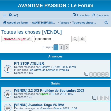
AVANTIME PASSION : Le Forum
FAQ
Inscription
Connexion
R
Accueil du forum
AVANTIMEPASSION.FR : Les Services
Ventes
Toutes les choses [VENDU]
e
Toutes les choses [VENDU]
c
Rechercher
Recherche avanc
Nouveau sujet
h
e
1
2
Suivant
81 sujets
r
Annonces
c
PIT STOP ATELIER
h
Dernier message par
Dogboy
«
27 oct. 2025, 00:40
Publié dans
Les Offres de Service et Produits
e
Réponses :
115
1
2
3
4
5
r
Sujets
[VENDU] 2.2 DCI Privilège de Septembre 2003
Dernier message par
Spaza
«
16 oct. 2017, 19:50
Réponses :
61
1
2
3
[VENDU] Avantime Taïga V6 BVA
Dernier message par
Girondin
«
04 nov. 2015, 18:34