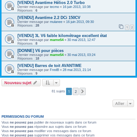
[VENDU] Avantime Hélios 2.0 Turbo
Dernier message par
tecmo
«
16 juin 2013, 10:38
Réponses :
6
[VENDU] Avantime 2.2 DCi 150CV
Dernier message par
mulanee
«
16 juin 2013, 09:30
Réponses :
28
1
2
[VENDU] 3L V6 faible kilométrage excellent état
Dernier message par
marne54
«
30 mai 2013, 12:47
Réponses :
8
[DONNE] V6 pour pièces
Dernier message par
marne54
«
30 mai 2013, 03:24
Réponses :
18
[VENDU] Barres de toit AVANTIME
Dernier message par
FredB
«
28 mai 2013, 21:14
Réponses :
9
Nouveau sujet
1
2
Suivant
81 sujets
Aller
PERMISSIONS DU FORUM
Vous
ne pouvez pas
publier de nouveaux sujets dans ce forum
Vous
ne pouvez pas
répondre aux sujets dans ce forum
Vous
ne pouvez pas
modifier vos messages dans ce forum
Vous
ne pouvez pas
supprimer vos messages dans ce forum