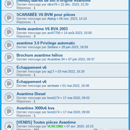
[Vendu] Barres de toit d'origine Avantime
Dernier message par
olive78
«
22 déc. 2023, 22:30
Réponses :
1
SCARABÉE V6 BVM pour pièces
Dernier message par
Alaing
«
06 nov. 2023, 14:10
Réponses :
1
Vente avantime V6 BVA 2003
Dernier message par
avt47700
«
14 août 2023, 10:00
Réponses :
3
avantime 3.0 Privilege automatic
Dernier message par
Stefano
«
28 juin 2023, 18:59
Brochure avantime hélios
Dernier message par
Avantime.34
«
07 juin 2022, 09:37
Échappement v6
Dernier message par
ag17
«
03 mai 2022, 16:29
Réponses :
1
Échappement v6
Dernier message par
atrebate
«
01 mai 2022, 16:48
Avantime Diesel
Dernier message par
bond174
«
17 mai 2020, 09:02
Réponses :
1
Avantime 3000v6 bva
Dernier message par
bond174
«
17 mai 2020, 09:00
Réponses :
1
[VENDS] Toutes pièces Avantime
Dernier message par
VLNC1962
«
07 avr. 2020, 10:15
Réponses :
164