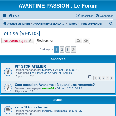
AVANTIME PASSION : Le Forum
FAQ
Inscription
Connexion
R
Accueil du forum
AVANTIMEPASSION.FR : Les Services
Ventes
Tout se [VENDS]
e
Tout se [VENDS]
c
Rechercher
Recherche avanc
Nouveau sujet
h
e
1
2
3
Suivant
124 sujets
r
Annonces
c
PIT STOP ATELIER
h
Dernier message par
Dogboy
«
27 oct. 2025, 00:40
Publié dans
Les Offres de Service et Produits
e
Réponses :
115
1
2
3
4
5
r
Cote occasion Avantime : à quand une remontée?
Dernier message par
marne54
«
02 déc. 2013, 00:22
Réponses :
15
Sujets
vente 2l turbo hélios
Dernier message par
morille52
«
08 mars 2026, 09:37
Réponses :
9