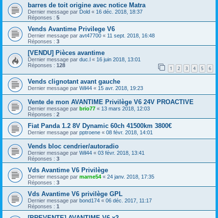
barres de toit origine avec notice Matra
Dernier message par
Dold
«
16 déc. 2018, 18:37
Réponses :
5
Vends Avantime Privilege V6
Dernier message par
avt47700
«
11 sept. 2018, 16:48
Réponses :
3
[VENDU] Pièces avantime
Dernier message par
duc.l
«
16 juin 2018, 13:01
Réponses :
128
1
2
3
4
5
6
Vends clignotant avant gauche
Dernier message par
Wil44
«
15 avr. 2018, 19:23
Vente de mon AVANTIME Privilège V6 24V PROACTIVE
Dernier message par
brio77
«
13 mars 2018, 12:03
Réponses :
2
Fiat Panda 1.2 8V Dynamic 60ch 41500km 3800€
Dernier message par
pptroene
«
08 févr. 2018, 14:01
Vends bloc cendrier/autoradio
Dernier message par
Wil44
«
03 févr. 2018, 13:41
Réponses :
3
Vds Avantime V6 Privilège
Dernier message par
marne54
«
24 janv. 2018, 17:35
Réponses :
3
Vds Avantime V6 privilège GPL
Dernier message par
bond174
«
06 déc. 2017, 11:17
Réponses :
1
[PREVENTE] AVANTIME V6 x2