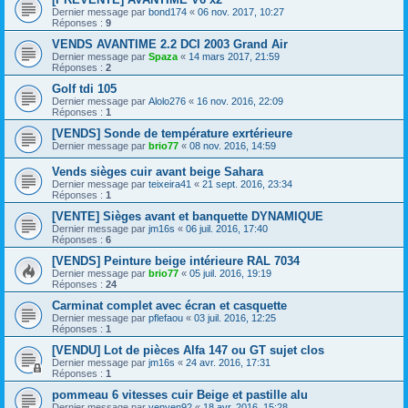
Dernier message par
bond174
«
06 nov. 2017, 10:27
Réponses :
9
VENDS AVANTIME 2.2 DCI 2003 Grand Air
Dernier message par
Spaza
«
14 mars 2017, 21:59
Réponses :
2
Golf tdi 105
Dernier message par
Alolo276
«
16 nov. 2016, 22:09
Réponses :
1
[VENDS] Sonde de température exrtérieure
Dernier message par
brio77
«
08 nov. 2016, 14:59
Vends sièges cuir avant beige Sahara
Dernier message par
teixeira41
«
21 sept. 2016, 23:34
Réponses :
1
[VENTE] Sièges avant et banquette DYNAMIQUE
Dernier message par
jm16s
«
06 juil. 2016, 17:40
Réponses :
6
[VENDS] Peinture beige intérieure RAL 7034
Dernier message par
brio77
«
05 juil. 2016, 19:19
Réponses :
24
Carminat complet avec écran et casquette
Dernier message par
pflefaou
«
03 juil. 2016, 12:25
Réponses :
1
[VENDU] Lot de pièces Alfa 147 ou GT sujet clos
Dernier message par
jm16s
«
24 avr. 2016, 17:31
Réponses :
1
pommeau 6 vitesses cuir Beige et pastille alu
Dernier message par
yenyen92
«
18 avr. 2016, 15:28