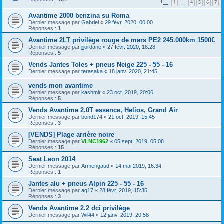
1
4
5
6
7
…
Avantime 2000 benzina su Roma
Dernier message par
Gabriel
«
29 févr. 2020, 00:00
Réponses :
1
Avantime 2LT privilège rouge de mars PE2 245.000km 1500€
Dernier message par
jjjordane
«
27 févr. 2020, 16:28
Réponses :
5
Vends Jantes Toles + pneus Neige 225 - 55 - 16
Dernier message par
terasaka
«
18 janv. 2020, 21:45
vends mon avantime
Dernier message par
kashmir
«
23 oct. 2019, 20:06
Réponses :
5
Vends Avantime 2.0T essence, Helios, Grand Air
Dernier message par
bond174
«
21 oct. 2019, 15:45
Réponses :
3
[VENDS] Plage arrière noire
Dernier message par
VLNC1962
«
05 sept. 2019, 05:08
Réponses :
15
Seat Leon 2014
Dernier message par
Armengaud
«
14 mai 2019, 16:34
Réponses :
1
Jantes alu + pneus Alpin 225 - 55 - 16
Dernier message par
ag17
«
28 févr. 2019, 15:35
Réponses :
3
Vends Avantime 2.2 dci privilège
Dernier message par
Wil44
«
12 janv. 2019, 20:58