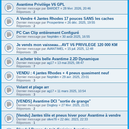
Avantime Privilège V6 GPL
Dernier message par
BARDET
«
28 févr. 2026, 20:46
Réponses :
2
A Vendre 4 Jantes Rhodes 17 pouces SANS les caches
Dernier message par
Prospertime
«
26 déc. 2025, 19:55
Réponses :
2
PC Can Clip entièrement Configuré
Dernier message par
Nephilim
«
30 août 2025, 16:55
Je vends mon vaisseau...AVT V6 PRIVILEGE 120 000 KM
Dernier message par
AVANTIMEL
«
15 juil. 2025, 12:48
Réponses :
15
A acheter très belle Avantime 2.2D Dynamique
Dernier message par
ag17
«
13 mai 2025, 08:47
Réponses :
7
VENDU : 4 jantes Rhodes + 4 pneus quasiment neuf
Dernier message par
Nephilim
«
29 avr. 2025, 23:01
Réponses :
3
Volant et plage arr
Dernier message par
ag17
«
11 mars 2025, 10:54
Réponses :
3
[VENDS] Avantime DCI "sortie de grange"
Dernier message par
Dogboy
«
27 févr. 2025, 21:01
Réponses :
2
[Vendu] Jantes tôle et pneus hiver pour Avantime à vendre
Dernier message par
olive78
«
22 déc. 2023, 22:33
Réponses :
1