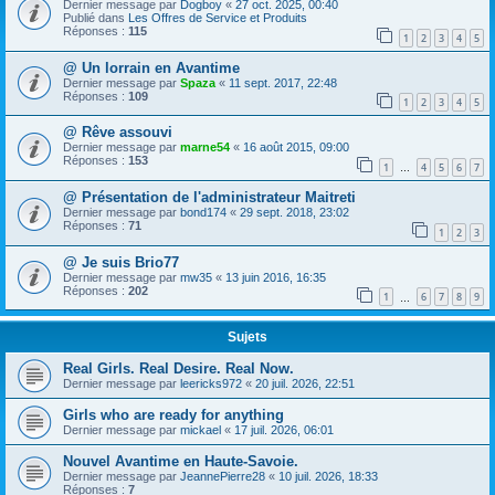
Dernier message par
Dogboy
«
27 oct. 2025, 00:40
Publié dans
Les Offres de Service et Produits
Réponses :
115
1
2
3
4
5
@ Un lorrain en Avantime
Dernier message par
Spaza
«
11 sept. 2017, 22:48
Réponses :
109
1
2
3
4
5
@ Rêve assouvi
Dernier message par
marne54
«
16 août 2015, 09:00
Réponses :
153
1
4
5
6
7
…
@ Présentation de l'administrateur Maitreti
Dernier message par
bond174
«
29 sept. 2018, 23:02
Réponses :
71
1
2
3
@ Je suis Brio77
Dernier message par
mw35
«
13 juin 2016, 16:35
Réponses :
202
1
6
7
8
9
…
Sujets
Real Girls. Real Desire. Real Now.
Dernier message par
leericks972
«
20 juil. 2026, 22:51
Girls who are ready for anything
Dernier message par
mickael
«
17 juil. 2026, 06:01
Nouvel Avantime en Haute-Savoie.
Dernier message par
JeannePierre28
«
10 juil. 2026, 18:33
Réponses :
7