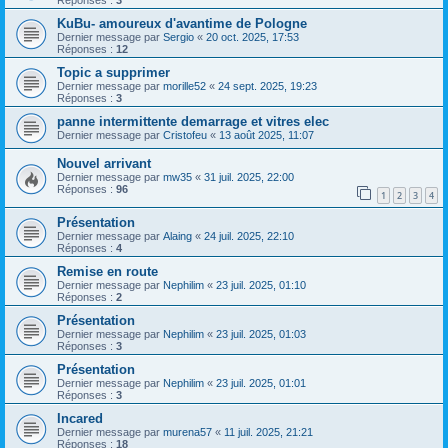
Réponses :
3
KuBu- amoureux d'avantime de Pologne
Dernier message par
Sergio
«
20 oct. 2025, 17:53
Réponses :
12
Topic a supprimer
Dernier message par
morille52
«
24 sept. 2025, 19:23
Réponses :
3
panne intermittente demarrage et vitres elec
Dernier message par
Cristofeu
«
13 août 2025, 11:07
Nouvel arrivant
Dernier message par
mw35
«
31 juil. 2025, 22:00
Réponses :
96
1
2
3
4
Présentation
Dernier message par
Alaing
«
24 juil. 2025, 22:10
Réponses :
4
Remise en route
Dernier message par
Nephilim
«
23 juil. 2025, 01:10
Réponses :
2
Présentation
Dernier message par
Nephilim
«
23 juil. 2025, 01:03
Réponses :
3
Présentation
Dernier message par
Nephilim
«
23 juil. 2025, 01:01
Réponses :
3
Incared
Dernier message par
murena57
«
11 juil. 2025, 21:21
Réponses :
18