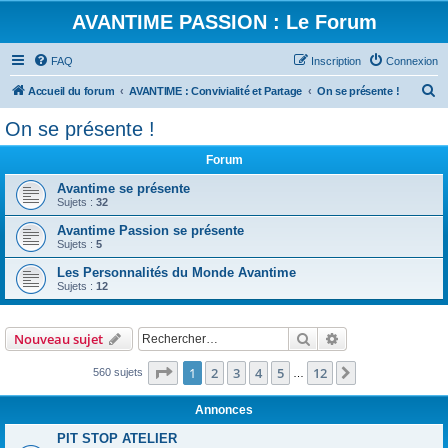
AVANTIME PASSION : Le Forum
FAQ
Inscription
Connexion
R
Accueil du forum
AVANTIME : Convivialité et Partage
On se présente !
e
On se présente !
c
Forum
h
e
Avantime se présente
Sujets :
32
r
Avantime Passion se présente
c
Sujets :
5
h
Les Personnalités du Monde Avantime
e
Sujets :
12
r
Rechercher
Recherche avanc
Nouveau sujet
Page
1
sur
12
1
2
3
4
5
12
Suivant
560 sujets
…
Annonces
PIT STOP ATELIER