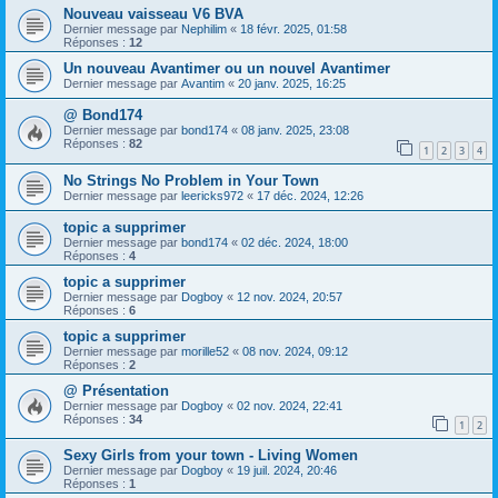
Nouveau vaisseau V6 BVA
Dernier message par
Nephilim
«
18 févr. 2025, 01:58
Réponses :
12
Un nouveau Avantimer ou un nouvel Avantimer
Dernier message par
Avantim
«
20 janv. 2025, 16:25
@ Bond174
Dernier message par
bond174
«
08 janv. 2025, 23:08
Réponses :
82
1
2
3
4
No Strings No Problem in Your Town
Dernier message par
leericks972
«
17 déc. 2024, 12:26
topic a supprimer
Dernier message par
bond174
«
02 déc. 2024, 18:00
Réponses :
4
topic a supprimer
Dernier message par
Dogboy
«
12 nov. 2024, 20:57
Réponses :
6
topic a supprimer
Dernier message par
morille52
«
08 nov. 2024, 09:12
Réponses :
2
@ Présentation
Dernier message par
Dogboy
«
02 nov. 2024, 22:41
Réponses :
34
1
2
Sexy Girls from your town - Living Women
Dernier message par
Dogboy
«
19 juil. 2024, 20:46
Réponses :
1