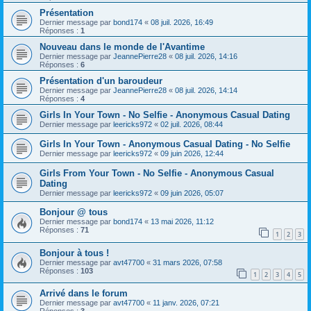
Présentation
Dernier message par
bond174
«
08 juil. 2026, 16:49
Réponses :
1
Nouveau dans le monde de l'Avantime
Dernier message par
JeannePierre28
«
08 juil. 2026, 14:16
Réponses :
6
Présentation d'un baroudeur
Dernier message par
JeannePierre28
«
08 juil. 2026, 14:14
Réponses :
4
Girls In Your Town - No Selfie - Anonymous Casual Dating
Dernier message par
leericks972
«
02 juil. 2026, 08:44
Girls In Your Town - Anonymous Casual Dating - No Selfie
Dernier message par
leericks972
«
09 juin 2026, 12:44
Girls From Your Town - No Selfie - Anonymous Casual
Dating
Dernier message par
leericks972
«
09 juin 2026, 05:07
Bonjour @ tous
Dernier message par
bond174
«
13 mai 2026, 11:12
Réponses :
71
1
2
3
Bonjour à tous !
Dernier message par
avt47700
«
31 mars 2026, 07:58
Réponses :
103
1
2
3
4
5
Arrivé dans le forum
Dernier message par
avt47700
«
11 janv. 2026, 07:21