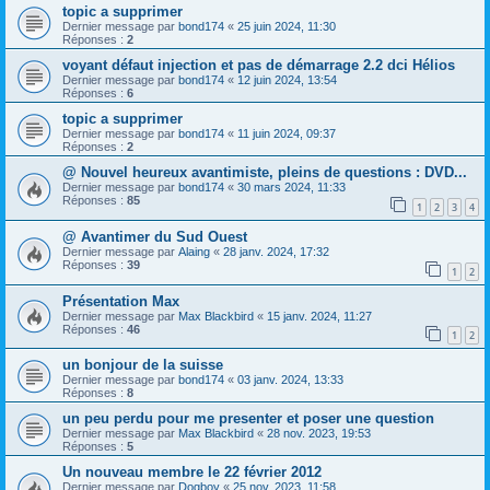
topic a supprimer
Dernier message par
bond174
«
25 juin 2024, 11:30
Réponses :
2
voyant défaut injection et pas de démarrage 2.2 dci Hélios
Dernier message par
bond174
«
12 juin 2024, 13:54
Réponses :
6
topic a supprimer
Dernier message par
bond174
«
11 juin 2024, 09:37
Réponses :
2
@ Nouvel heureux avantimiste, pleins de questions : DVD...
Dernier message par
bond174
«
30 mars 2024, 11:33
Réponses :
85
1
2
3
4
@ Avantimer du Sud Ouest
Dernier message par
Alaing
«
28 janv. 2024, 17:32
Réponses :
39
1
2
Présentation Max
Dernier message par
Max Blackbird
«
15 janv. 2024, 11:27
Réponses :
46
1
2
un bonjour de la suisse
Dernier message par
bond174
«
03 janv. 2024, 13:33
Réponses :
8
un peu perdu pour me presenter et poser une question
Dernier message par
Max Blackbird
«
28 nov. 2023, 19:53
Réponses :
5
Un nouveau membre le 22 février 2012
Dernier message par
Dogboy
«
25 nov. 2023, 11:58