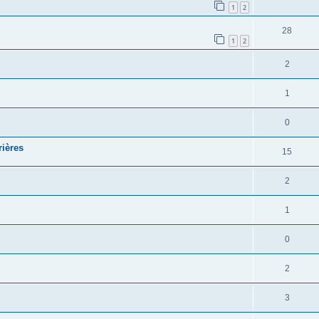
1
2
28
1
2
2
1
0
rières
15
2
1
0
2
3