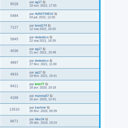
par
ag17
9528
19 nov. 2022, 17:55
par
AVANTIME42
5484
04 juil. 2022, 12:00
par
bond174
7127
12 mai 2022, 18:20
par
dededeco
5845
22 mai 2021, 18:39
par
ag17
4036
21 avr. 2021, 10:48
par
dededeco
4897
27 févr. 2021, 11:00
par
ag17
4933
19 févr. 2021, 19:41
par
brio77
9411
18 avr. 2020, 19:18
par
murena57
4168
16 avr. 2020, 12:41
par
kashmir
13510
26 févr. 2020, 09:39
par
Alex34
8671
29 déc. 2019, 19:24