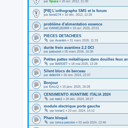
par
Spaza
»
20 avr. 2012, 21:30
[PB] L'orthographe SMS et le forum
par
bond174
»
16 déc. 2012, 12:28
probléme d'alimentation essence
par
DANIELB1969
»
19 avr. 2026, 20:01
PIECES DETACHEES
par
Avantim
»
31 mars 2026, 11:33
durite frein avantime 2.2 DCI
par
patounet
»
05 mars 2026, 16:38
Petites pattes métalliques dans douilles feux ar
par
BARDET
»
18 mai 2025, 13:28
Silent blocs de berceau
par
didier64
»
16 nov. 2024, 22:07
Bonjour
par
EricLQ
»
15 janv. 2025, 18:28
CENSIMENTO AVANTIME ITALIA 2024
par
italo1
»
26 déc. 2024, 18:27
module electrique porte gauche
par
ivmar1
»
23 oct. 2024, 14:12
Phare bloqué
par
simca passion
»
02 août 2024, 12:46