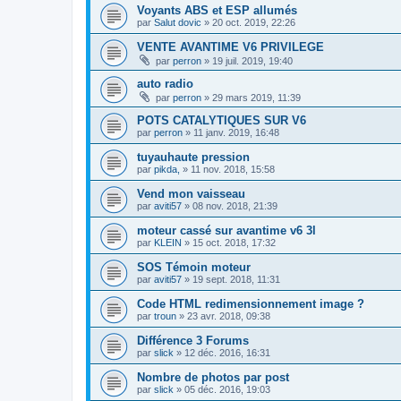
Voyants ABS et ESP allumés
par
Salut dovic
»
20 oct. 2019, 22:26
VENTE AVANTIME V6 PRIVILEGE
par
perron
»
19 juil. 2019, 19:40
auto radio
par
perron
»
29 mars 2019, 11:39
POTS CATALYTIQUES SUR V6
par
perron
»
11 janv. 2019, 16:48
tuyauhaute pression
par
pikda,
»
11 nov. 2018, 15:58
Vend mon vaisseau
par
aviti57
»
08 nov. 2018, 21:39
moteur cassé sur avantime v6 3l
par
KLEIN
»
15 oct. 2018, 17:32
SOS Témoin moteur
par
aviti57
»
19 sept. 2018, 11:31
Code HTML redimensionnement image ?
par
troun
»
23 avr. 2018, 09:38
Différence 3 Forums
par
slick
»
12 déc. 2016, 16:31
Nombre de photos par post
par
slick
»
05 déc. 2016, 19:03