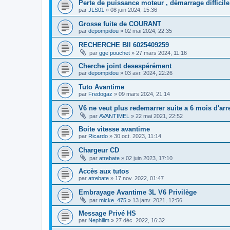
Perte de puissance moteur , démarrage difficile
par
JLS01
»
08 juin 2024, 15:36
Grosse fuite de COURANT
par
depompidou
»
02 mai 2024, 22:35
RECHERCHE BII 6025409259
par
gge pouchet
»
27 mars 2024, 11:16
Cherche joint desespérément
par
depompidou
»
03 avr. 2024, 22:26
Tuto Avantime
par
Fredogaz
»
09 mars 2024, 21:14
V6 ne veut plus redemarrer suite a 6 mois d'arr
par
AVANTIMEL
»
22 mai 2021, 22:52
Boite vitesse avantime
par
Ricardo
»
30 oct. 2023, 11:14
Chargeur CD
par
atrebate
»
02 juin 2023, 17:10
Accès aux tutos
par
atrebate
»
17 nov. 2022, 01:47
Embrayage Avantime 3L V6 Privilège
par
micke_475
»
13 janv. 2021, 12:56
Message Privé HS
par
Nephilim
»
27 déc. 2022, 16:32