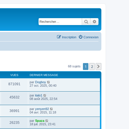
Rechercher
Recherche avancé
Inscription
Connexion
1
2
Suivant
68 sujets
VUES
DERNIER MESSAGE
par
Dogboy
871091
27 oct. 2025, 00:40
par
italo1
45632
08 août 2025, 22:54
par
yenyen92
36991
04 avr. 2015, 11:18
par
Spaza
26235
18 juil. 2015, 23:41