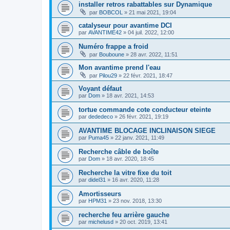
installer retros rabattables sur Dynamique
par
BOBCOL
»
21 mai 2021, 19:04
catalyseur pour avantime DCI
par
AVANTIME42
»
04 juil. 2022, 12:00
Numéro frappe a froid
par
Bouboune
»
28 avr. 2022, 11:51
Mon avantime prend l'eau
par
Pilou29
»
22 févr. 2021, 18:47
Voyant défaut
par
Dom
»
18 avr. 2021, 14:53
tortue commande cote conducteur eteinte
par
dededeco
»
26 févr. 2021, 19:19
AVANTIME BLOCAGE INCLINAISON SIEGE
par
Puma45
»
22 janv. 2021, 11:49
Recherche câble de boîte
par
Dom
»
18 avr. 2020, 18:45
Recherche la vitre fixe du toit
par
didel31
»
16 avr. 2020, 11:28
Amortisseurs
par
HPM31
»
23 nov. 2018, 13:30
recherche feu arrière gauche
par
michelusd
»
20 oct. 2019, 13:41