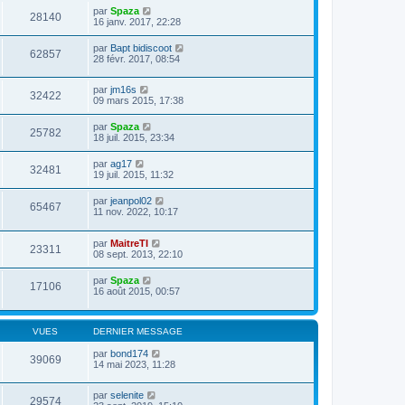
par
Spaza
28140
16 janv. 2017, 22:28
par
Bapt bidiscoot
62857
28 févr. 2017, 08:54
par
jm16s
32422
09 mars 2015, 17:38
par
Spaza
25782
18 juil. 2015, 23:34
par
ag17
32481
19 juil. 2015, 11:32
par
jeanpol02
65467
11 nov. 2022, 10:17
par
MaitreTI
23311
08 sept. 2013, 22:10
par
Spaza
17106
16 août 2015, 00:57
VUES
DERNIER MESSAGE
par
bond174
39069
14 mai 2023, 11:28
par
selenite
29574