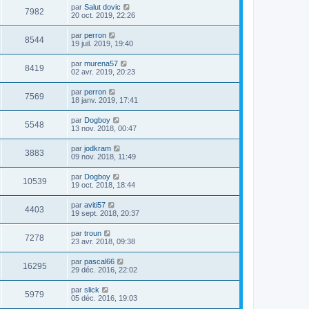
par
Salut dovic
7982
20 oct. 2019, 22:26
par
perron
8544
19 juil. 2019, 19:40
par
murena57
8419
02 avr. 2019, 20:23
par
perron
7569
18 janv. 2019, 17:41
par
Dogboy
5548
13 nov. 2018, 00:47
par
jodkram
3883
09 nov. 2018, 11:49
par
Dogboy
10539
19 oct. 2018, 18:44
par
aviti57
4403
19 sept. 2018, 20:37
par
troun
7278
23 avr. 2018, 09:38
par
pascal66
16295
29 déc. 2016, 22:02
par
slick
5979
05 déc. 2016, 19:03