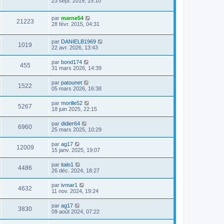
23 sept. 2019, 15:10
par
marne54
21223
28 févr. 2015, 04:31
par
DANIELB1969
1019
22 avr. 2026, 13:43
par
bond174
455
31 mars 2026, 14:39
par
patounet
1522
05 mars 2026, 16:38
par
morille52
5267
18 juin 2025, 22:15
par
didier64
6960
25 mars 2025, 10:29
par
ag17
12009
15 janv. 2025, 19:07
par
italo1
4486
26 déc. 2024, 18:27
par
ivmar1
4632
11 nov. 2024, 19:24
par
ag17
3830
09 août 2024, 07:22