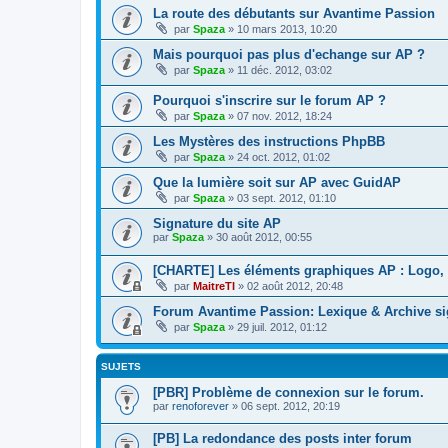
La route des débutants sur Avantime Passion
par
Spaza
»
10 mars 2013, 10:20
Mais pourquoi pas plus d'echange sur AP ?
par
Spaza
»
11 déc. 2012, 03:02
Pourquoi s'inscrire sur le forum AP ?
par
Spaza
»
07 nov. 2012, 18:24
Les Mystères des instructions PhpBB
par
Spaza
»
24 oct. 2012, 01:02
Que la lumière soit sur AP avec GuidAP
par
Spaza
»
03 sept. 2012, 01:10
Signature du site AP
par
Spaza
»
30 août 2012, 00:55
[CHARTE] Les éléments graphiques AP : Logo, p
par
MaitreTI
»
02 août 2012, 20:48
Forum Avantime Passion: Lexique & Archive si
par
Spaza
»
29 juil. 2012, 01:12
SUJETS
[PBR] Problème de connexion sur le forum.
par
renoforever
»
06 sept. 2012, 20:19
[PB] La redondance des posts inter forum