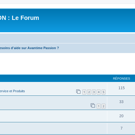
N : Le Forum
esoins d'aide sur Avantime Passion ?
cher
cherche avancée
RÉPONSES
115
rvice et Produits
1
2
3
4
5
33
1
2
20
7