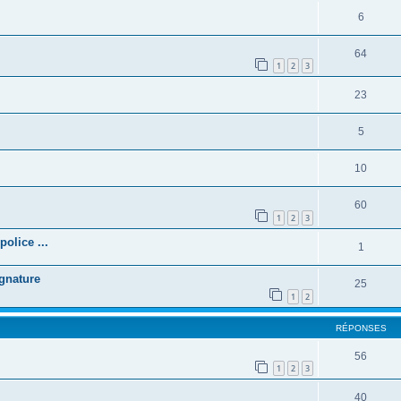
6
64
1
2
3
23
5
10
60
1
2
3
olice ...
1
gnature
25
1
2
RÉPONSES
56
1
2
3
40