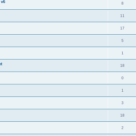
 v6
8
11
17
5
1
et
18
0
1
3
18
2