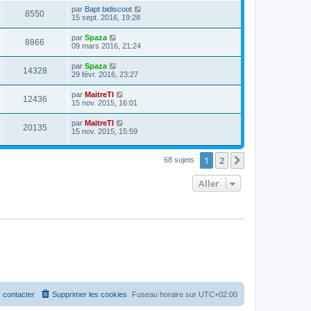
par
Bapt bidiscoot
8550
15 sept. 2016, 19:28
par
Spaza
8866
09 mars 2016, 21:24
par
Spaza
14328
29 févr. 2016, 23:27
par
MaitreTI
12436
15 nov. 2015, 16:01
par
MaitreTI
20135
15 nov. 2015, 15:59
1
2
Suivant
68 sujets
Aller
 contacter
Supprimer les cookies
Fuseau horaire sur
UTC+02:00