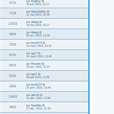
par
Dogboy
4731
30 juin 2024, 22:17
par
depompidou
7238
21 mai 2024, 20:36
par
Alaing
12022
19 mai 2024, 16:17
par
Alaing
3694
05 avr. 2024, 13:18
par
bond174
3353
16 mars 2024, 16:11
par
ag17
9705
14 mars 2024, 13:48
par
Ricardo
6975
30 oct. 2023, 11:14
par
ag17
5202
08 juin 2023, 13:05
par
bond174
4303
25 janv. 2023, 10:44
par
alex18
13855
31 déc. 2022, 13:05
par
Nephilim
3892
27 déc. 2022, 21:35