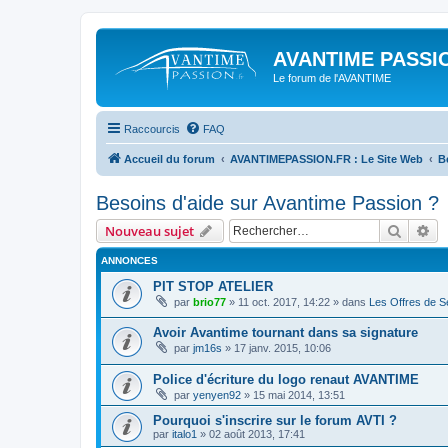
AVANTIME PASSIO
Le forum de l'AVANTIME
Raccourcis
FAQ
Accueil du forum
AVANTIMEPASSION.FR : Le Site Web
B
Besoins d'aide sur Avantime Passion ?
Recher
Re
Nouveau sujet
ANNONCES
PIT STOP ATELIER
par
brio77
»
11 oct. 2017, 14:22
» dans
Les Offres de Se
Avoir Avantime tournant dans sa signature
par
jm16s
»
17 janv. 2015, 10:06
Police d'écriture du logo renaut AVANTIME
par
yenyen92
»
15 mai 2014, 13:51
Pourquoi s'inscrire sur le forum AVTI ?
par
italo1
»
02 août 2013, 17:41