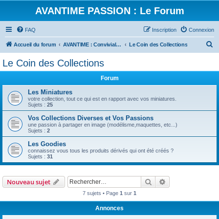
AVANTIME PASSION : Le Forum
FAQ
Inscription
Connexion
R
Accueil du forum
AVANTIME : Convivialité et Partage
Le Coin des Collections
e
Le Coin des Collections
c
Forum
h
e
Les Miniatures
votre collection, tout ce qui est en rapport avec vos miniatures.
r
Sujets :
25
c
Vos Collections Diverses et Vos Passions
une passion à partager en image (modélisme,maquettes, etc...)
h
Sujets :
2
e
Les Goodies
r
connaissez vous tous les produits dérivés qui ont été créés ?
Sujets :
31
Rechercher
Recherche avanc
Nouveau sujet
7 sujets • Page
1
sur
1
Annonces