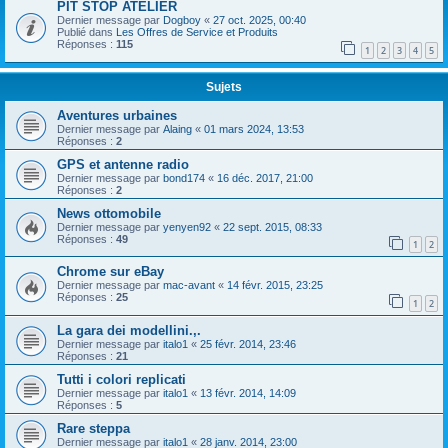
PIT STOP ATELIER
Dernier message par
Dogboy
«
27 oct. 2025, 00:40
Publié dans
Les Offres de Service et Produits
Réponses :
115
1
2
3
4
5
Sujets
Aventures urbaines
Dernier message par
Alaing
«
01 mars 2024, 13:53
Réponses :
2
GPS et antenne radio
Dernier message par
bond174
«
16 déc. 2017, 21:00
Réponses :
2
News ottomobile
Dernier message par
yenyen92
«
22 sept. 2015, 08:33
Réponses :
49
1
2
Chrome sur eBay
Dernier message par
mac-avant
«
14 févr. 2015, 23:25
Réponses :
25
1
2
La gara dei modellini.,.
Dernier message par
italo1
«
25 févr. 2014, 23:46
Réponses :
21
Tutti i colori replicati
Dernier message par
italo1
«
13 févr. 2014, 14:09
Réponses :
5
Rare steppa
Dernier message par
italo1
«
28 janv. 2014, 23:00