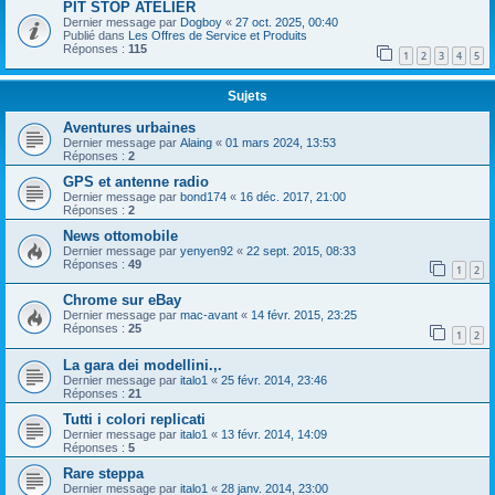
PIT STOP ATELIER
Dernier message par
Dogboy
«
27 oct. 2025, 00:40
Publié dans
Les Offres de Service et Produits
Réponses :
115
1
2
3
4
5
Sujets
Aventures urbaines
Dernier message par
Alaing
«
01 mars 2024, 13:53
Réponses :
2
GPS et antenne radio
Dernier message par
bond174
«
16 déc. 2017, 21:00
Réponses :
2
News ottomobile
Dernier message par
yenyen92
«
22 sept. 2015, 08:33
Réponses :
49
1
2
Chrome sur eBay
Dernier message par
mac-avant
«
14 févr. 2015, 23:25
Réponses :
25
1
2
La gara dei modellini.,.
Dernier message par
italo1
«
25 févr. 2014, 23:46
Réponses :
21
Tutti i colori replicati
Dernier message par
italo1
«
13 févr. 2014, 14:09
Réponses :
5
Rare steppa
Dernier message par
italo1
«
28 janv. 2014, 23:00