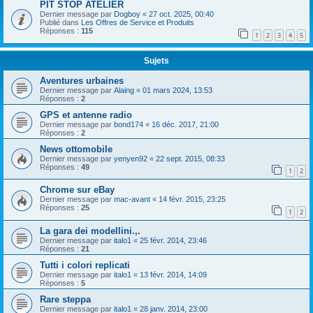
PIT STOP ATELIER
Dernier message par
Dogboy
«
27 oct. 2025, 00:40
Publié dans
Les Offres de Service et Produits
Réponses :
115
1
2
3
4
5
Sujets
Aventures urbaines
Dernier message par
Alaing
«
01 mars 2024, 13:53
Réponses :
2
GPS et antenne radio
Dernier message par
bond174
«
16 déc. 2017, 21:00
Réponses :
2
News ottomobile
Dernier message par
yenyen92
«
22 sept. 2015, 08:33
Réponses :
49
1
2
Chrome sur eBay
Dernier message par
mac-avant
«
14 févr. 2015, 23:25
Réponses :
25
1
2
La gara dei modellini.,.
Dernier message par
italo1
«
25 févr. 2014, 23:46
Réponses :
21
Tutti i colori replicati
Dernier message par
italo1
«
13 févr. 2014, 14:09
Réponses :
5
Rare steppa
Dernier message par
italo1
«
28 janv. 2014, 23:00