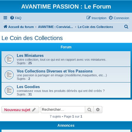
AVANTIME PASSION : Le Forum
FAQ
Inscription
Connexion
R
Accueil du forum
AVANTIME : Convivialité et Partage
Le Coin des Collections
e
Le Coin des Collections
c
Forum
h
e
Les Miniatures
votre collection, tout ce qui est en rapport avec vos miniatures.
r
Sujets :
25
c
Vos Collections Diverses et Vos Passions
une passion à partager en image (modélisme,maquettes, etc...)
h
Sujets :
2
e
Les Goodies
r
connaissez vous tous les produits dérivés qui ont été créés ?
Sujets :
31
Rechercher
Recherche avanc
Nouveau sujet
7 sujets • Page
1
sur
1
Annonces