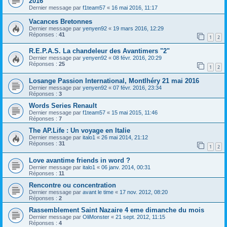
2016
Dernier message par
f1team57
«
16 mai 2016, 11:17
Vacances Bretonnes
Dernier message par
yenyen92
«
19 mars 2016, 12:29
Réponses :
41
1
2
R.E.P.A.S. La chandeleur des Avantimers "2"
Dernier message par
yenyen92
«
08 févr. 2016, 20:29
Réponses :
25
1
2
Losange Passion International, Montlhéry 21 mai 2016
Dernier message par
yenyen92
«
07 févr. 2016, 23:34
Réponses :
3
Words Series Renault
Dernier message par
f1team57
«
15 mai 2015, 11:46
Réponses :
7
The AP.Life : Un voyage en Italie
Dernier message par
italo1
«
26 mai 2014, 21:12
Réponses :
31
1
2
Love avantime friends in word ?
Dernier message par
italo1
«
06 janv. 2014, 00:31
Réponses :
11
Rencontre ou concentration
Dernier message par
avant le time
«
17 nov. 2012, 08:20
Réponses :
2
Rassemblement Saint Nazaire 4 eme dimanche du mois
Dernier message par
OliMonster
«
21 sept. 2012, 11:15
Réponses :
4