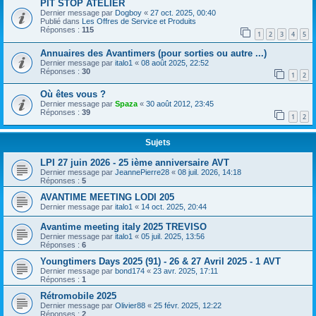
PIT STOP ATELIER
Dernier message par
Dogboy
«
27 oct. 2025, 00:40
Publié dans
Les Offres de Service et Produits
Réponses :
115
1
2
3
4
5
Annuaires des Avantimers (pour sorties ou autre ...)
Dernier message par
italo1
«
08 août 2025, 22:52
Réponses :
30
1
2
Où êtes vous ?
Dernier message par
Spaza
«
30 août 2012, 23:45
Réponses :
39
1
2
Sujets
LPI 27 juin 2026 - 25 ième anniversaire AVT
Dernier message par
JeannePierre28
«
08 juil. 2026, 14:18
Réponses :
5
AVANTIME MEETING LODI 205
Dernier message par
italo1
«
14 oct. 2025, 20:44
Avantime meeting italy 2025 TREVISO
Dernier message par
italo1
«
05 juil. 2025, 13:56
Réponses :
6
Youngtimers Days 2025 (91) - 26 & 27 Avril 2025 - 1 AVT
Dernier message par
bond174
«
23 avr. 2025, 17:11
Réponses :
1
Rétromobile 2025
Dernier message par
Olivier88
«
25 févr. 2025, 12:22
Réponses :
2