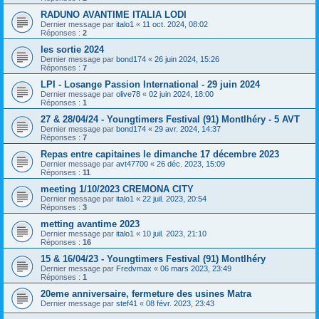
RADUNO AVANTIME ITALIA LODI
Dernier message par
italo1
«
11 oct. 2024, 08:02
Réponses :
2
les sortie 2024
Dernier message par
bond174
«
26 juin 2024, 15:26
Réponses :
7
LPI - Losange Passion International - 29 juin 2024
Dernier message par
olive78
«
02 juin 2024, 18:00
Réponses :
1
27 & 28/04/24 - Youngtimers Festival (91) Montlhéry - 5 AVT
Dernier message par
bond174
«
29 avr. 2024, 14:37
Réponses :
7
Repas entre capitaines le dimanche 17 décembre 2023
Dernier message par
avt47700
«
26 déc. 2023, 15:09
Réponses :
11
meeting 1/10/2023 CREMONA CITY
Dernier message par
italo1
«
22 juil. 2023, 20:54
Réponses :
3
metting avantime 2023
Dernier message par
italo1
«
10 juil. 2023, 21:10
Réponses :
16
15 & 16/04/23 - Youngtimers Festival (91) Montlhéry
Dernier message par
Fredvmax
«
06 mars 2023, 23:49
Réponses :
1
20eme anniversaire, fermeture des usines Matra
Dernier message par
stef41
«
08 févr. 2023, 23:43