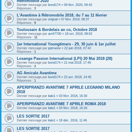
Rétromobile 2020
Dernier message par
bond174
«
09 févr. 2020, 09:42
Réponses :
3
L'Avantime à Rétromobile 2018, du 7 au 11 février
Dernier message par
orignal
«
07 févr. 2019, 08:37
Réponses :
9
Toulousain & Bordelais an co, Octobre 2018
Dernier message par
avt47700
«
18 oct. 2018, 08:02
Réponses :
11
1er International Youngtimers - 29, 30 juin & 1er juillet
Dernier message par
pptroene
«
22 juin 2018, 07:42
Réponses :
1
Losange Passion International (LPI) 20 Mai 2018 (28)
Dernier message par
bond174
«
21 mai 2018, 17:45
Réponses :
2
AG Amicale Avantime
Dernier message par
bond174
«
22 avr. 2018, 14:45
Réponses :
1
APERIPRANZO AVANTIME 7 APRILE LEGNANO MILANO
2018
Dernier message par
italo1
«
03 févr. 2018, 16:30
APERIPRANZO AVANTIME 7 APRILE ROMA 2018
Dernier message par
italo1
«
03 févr. 2018, 16:26
LES SORTIE 2017
Dernier message par
italo1
«
18 déc. 2016, 11:46
LES SORTIE 2017