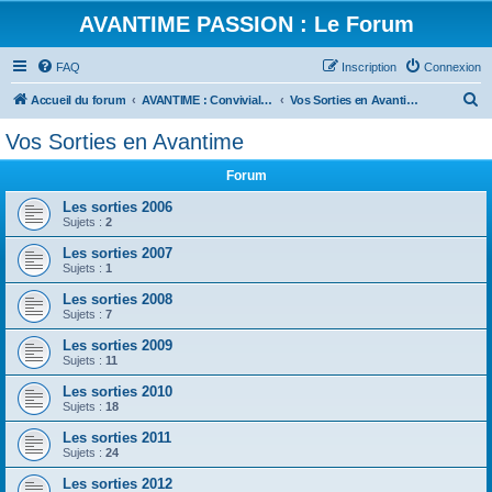
AVANTIME PASSION : Le Forum
FAQ
Inscription
Connexion
R
Accueil du forum
AVANTIME : Convivialité et Partage
Vos Sorties en Avantime
e
Vos Sorties en Avantime
c
Forum
h
e
Les sorties 2006
Sujets :
2
r
Les sorties 2007
c
Sujets :
1
h
Les sorties 2008
e
Sujets :
7
r
Les sorties 2009
Sujets :
11
Les sorties 2010
Sujets :
18
Les sorties 2011
Sujets :
24
Les sorties 2012