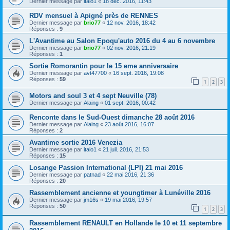
Dernier message par
italo1
«
18 déc. 2016, 11:43
RDV mensuel à Apigné près de RENNES
Dernier message par
brio77
«
12 nov. 2016, 18:42
Réponses :
9
L'Avantime au Salon Epoqu'auto 2016 du 4 au 6 novembre
Dernier message par
brio77
«
02 nov. 2016, 21:19
Réponses :
1
Sortie Romorantin pour le 15 eme anniversaire
Dernier message par
avt47700
«
16 sept. 2016, 19:08
Réponses :
59
1
2
3
Motors and soul 3 et 4 sept Neuville (78)
Dernier message par
Alaing
«
01 sept. 2016, 00:42
Renconte dans le Sud-Ouest dimanche 28 août 2016
Dernier message par
Alaing
«
23 août 2016, 16:07
Réponses :
2
Avantime sortie 2016 Venezia
Dernier message par
italo1
«
21 juil. 2016, 21:53
Réponses :
15
Losange Passion International (LPI) 21 mai 2016
Dernier message par
patnad
«
22 mai 2016, 21:36
Réponses :
20
Rassemblement ancienne et youngtimer à Lunéville 2016
Dernier message par
jm16s
«
19 mai 2016, 19:57
Réponses :
50
1
2
3
Rassemblement RENAULT en Hollande le 10 et 11 septembre