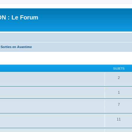
N : Le Forum
 Sorties en Avantime
SUJETS
2
1
7
11