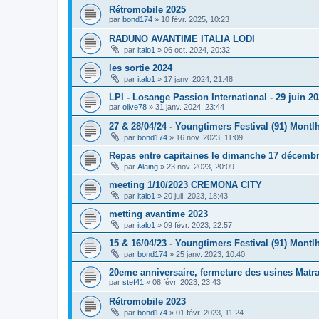
Rétromobile 2025
par
bond174
»
10 févr. 2025, 10:23
RADUNO AVANTIME ITALIA LODI
par
italo1
»
06 oct. 2024, 20:32
les sortie 2024
par
italo1
»
17 janv. 2024, 21:48
LPI - Losange Passion International - 29 juin 2
par
olive78
»
31 janv. 2024, 23:44
27 & 28/04/24 - Youngtimers Festival (91) Montl
par
bond174
»
16 nov. 2023, 11:09
Repas entre capitaines le dimanche 17 décemb
par
Alaing
»
23 nov. 2023, 20:09
meeting 1/10/2023 CREMONA CITY
par
italo1
»
20 juil. 2023, 18:43
metting avantime 2023
par
italo1
»
09 févr. 2023, 22:57
15 & 16/04/23 - Youngtimers Festival (91) Montl
par
bond174
»
25 janv. 2023, 10:40
20eme anniversaire, fermeture des usines Matr
par
stef41
»
08 févr. 2023, 23:43
Rétromobile 2023
par
bond174
»
01 févr. 2023, 11:24