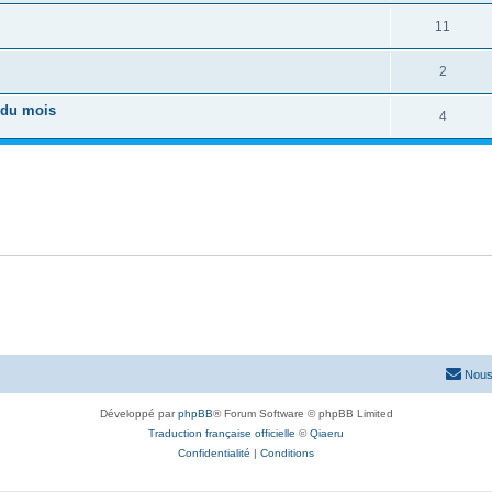
11
2
 du mois
4
Nous
Développé par
phpBB
® Forum Software © phpBB Limited
Traduction française officielle
©
Qiaeru
Confidentialité
|
Conditions