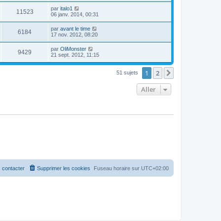
par
italo1
11523
06 janv. 2014, 00:31
par
avant le time
6184
17 nov. 2012, 08:20
par
OliMonster
9429
21 sept. 2012, 11:15
1
2
Suivant
51 sujets
Aller
 contacter
Supprimer les cookies
Fuseau horaire sur
UTC+02:00