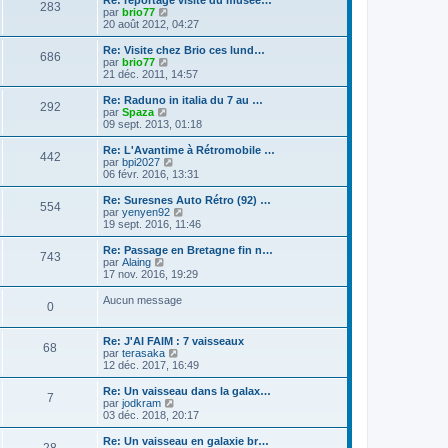
e
283
r
u
C
par
brio77
e
r
l
l
o
20 août 2012, 04:27
r
n
e
t
n
m
i
d
e
s
e
Re: Visite chez Brio ces lund…
e
e
686
r
u
s
C
par
brio77
r
r
l
l
s
o
21 déc. 2011, 14:57
m
n
e
t
a
n
e
i
d
e
g
s
s
Re: Raduno in italia du 7 au …
e
e
292
r
e
u
s
C
par
Spaza
r
r
l
l
a
o
09 sept. 2013, 01:18
m
n
e
t
g
n
e
i
d
e
e
s
Re: L'Avantime à Rétromobile …
s
e
e
442
r
u
C
par
bpi2027
s
r
r
l
l
o
06 févr. 2016, 13:31
a
m
n
e
t
n
g
e
i
d
e
s
e
Re: Suresnes Auto Rétro (92) …
s
e
e
554
r
u
C
par
yenyen92
s
r
r
l
l
o
19 sept. 2016, 11:46
a
m
n
e
t
n
g
e
i
d
e
s
e
Re: Passage en Bretagne fin n…
s
e
e
743
r
u
C
par
Alaing
s
r
r
l
l
o
17 nov. 2016, 19:29
a
m
n
e
t
n
g
e
i
d
e
s
e
Aucun message
s
e
e
0
r
u
s
r
r
l
l
a
m
n
e
t
g
e
Re: J'AI FAIM : 7 vaisseaux
i
d
e
68
e
s
C
par
terasaka
e
e
r
s
o
12 déc. 2017, 16:49
r
r
l
a
n
m
n
e
g
s
e
Re: Un vaisseau dans la galax…
i
d
7
e
u
s
C
par
jodkram
e
e
l
s
o
03 déc. 2018, 20:17
r
r
t
a
n
m
n
e
g
s
e
Re: Un vaisseau en galaxie br…
i
28
r