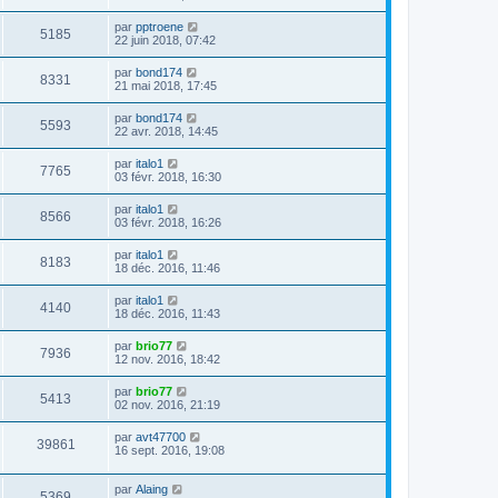
par
pptroene
5185
22 juin 2018, 07:42
par
bond174
8331
21 mai 2018, 17:45
par
bond174
5593
22 avr. 2018, 14:45
par
italo1
7765
03 févr. 2018, 16:30
par
italo1
8566
03 févr. 2018, 16:26
par
italo1
8183
18 déc. 2016, 11:46
par
italo1
4140
18 déc. 2016, 11:43
par
brio77
7936
12 nov. 2016, 18:42
par
brio77
5413
02 nov. 2016, 21:19
par
avt47700
39861
16 sept. 2016, 19:08
par
Alaing
5369