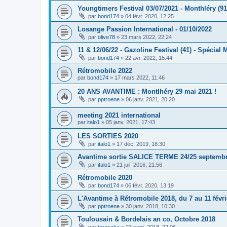
Youngtimers Festival 03/07/2021 - Monthléry (91
par
bond174
»
04 févr. 2020, 12:25
Losange Passion International - 01/10/2022
par
olive78
»
23 mars 2022, 22:24
11 & 12/06/22 - Gazoline Festival (41) - Spécia
par
bond174
»
22 avr. 2022, 15:44
Rétromobile 2022
par
bond174
»
17 mars 2022, 11:46
20 ANS AVANTIME : Montlhéry 29 mai 2021 !
par
pptroene
»
06 janv. 2021, 20:20
meeting 2021 international
par
italo1
»
05 janv. 2021, 17:43
LES SORTIES 2020
par
italo1
»
17 déc. 2019, 18:30
Avantime sortie SALICE TERME 24/25 septembr
par
italo1
»
21 juil. 2016, 21:56
Rétromobile 2020
par
bond174
»
06 févr. 2020, 13:19
L'Avantime à Rétromobile 2018, du 7 au 11 févri
par
pptroene
»
30 janv. 2018, 10:30
Toulousain & Bordelais an co, Octobre 2018