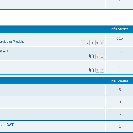
cher
cherche avancée
RÉPONSES
115
rvice et Produits
1
2
3
4
5
 ...)
30
1
2
39
1
2
RÉPONSES
5
0
6
 - 1 AVT
1