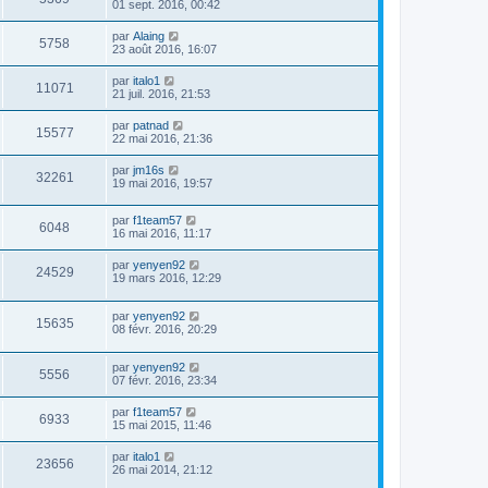
01 sept. 2016, 00:42
par
Alaing
5758
23 août 2016, 16:07
par
italo1
11071
21 juil. 2016, 21:53
par
patnad
15577
22 mai 2016, 21:36
par
jm16s
32261
19 mai 2016, 19:57
par
f1team57
6048
16 mai 2016, 11:17
par
yenyen92
24529
19 mars 2016, 12:29
par
yenyen92
15635
08 févr. 2016, 20:29
par
yenyen92
5556
07 févr. 2016, 23:34
par
f1team57
6933
15 mai 2015, 11:46
par
italo1
23656
26 mai 2014, 21:12