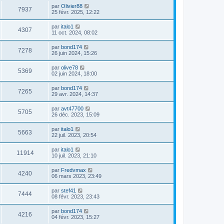
par
Olivier88
7937
25 févr. 2025, 12:22
par
italo1
4307
11 oct. 2024, 08:02
par
bond174
7278
26 juin 2024, 15:26
par
olive78
5369
02 juin 2024, 18:00
par
bond174
7265
29 avr. 2024, 14:37
par
avt47700
5705
26 déc. 2023, 15:09
par
italo1
5663
22 juil. 2023, 20:54
par
italo1
11914
10 juil. 2023, 21:10
par
Fredvmax
4240
06 mars 2023, 23:49
par
stef41
7444
08 févr. 2023, 23:43
par
bond174
4216
04 févr. 2023, 15:27