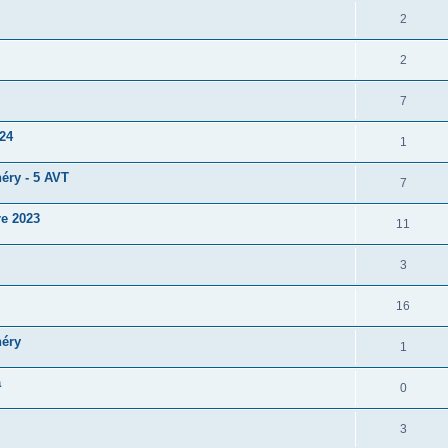
2
2
7
024
1
héry - 5 AVT
7
re 2023
11
3
16
héry
1
a
0
3