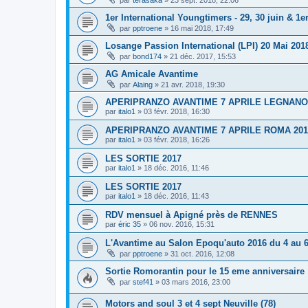
par
terasaka
»
23 sept. 2018, 22:06
1er International Youngtimers - 29, 30 juin & 1er 
par
pptroene
»
16 mai 2018, 17:49
Losange Passion International (LPI) 20 Mai 2018
par
bond174
»
21 déc. 2017, 15:53
AG Amicale Avantime
par
Alaing
»
21 avr. 2018, 19:30
APERIPRANZO AVANTIME 7 APRILE LEGNANO
par
italo1
»
03 févr. 2018, 16:30
APERIPRANZO AVANTIME 7 APRILE ROMA 201
par
italo1
»
03 févr. 2018, 16:26
LES SORTIE 2017
par
italo1
»
18 déc. 2016, 11:46
LES SORTIE 2017
par
italo1
»
18 déc. 2016, 11:43
RDV mensuel à Apigné près de RENNES
par
éric 35
»
06 nov. 2016, 15:31
L'Avantime au Salon Epoqu'auto 2016 du 4 au 
par
pptroene
»
31 oct. 2016, 12:08
Sortie Romorantin pour le 15 eme anniversaire
par
stef41
»
03 mars 2016, 23:00
Motors and soul 3 et 4 sept Neuville (78)