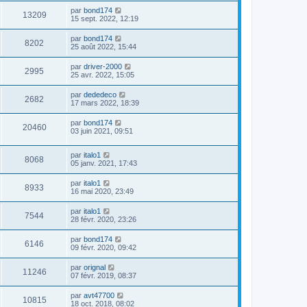
par
bond174
13209
15 sept. 2022, 12:19
par
bond174
8202
25 août 2022, 15:44
par
driver-2000
2995
25 avr. 2022, 15:05
par
dededeco
2682
17 mars 2022, 18:39
par
bond174
20460
03 juin 2021, 09:51
par
italo1
8068
05 janv. 2021, 17:43
par
italo1
8933
16 mai 2020, 23:49
par
italo1
7544
28 févr. 2020, 23:26
par
bond174
6146
09 févr. 2020, 09:42
par
orignal
11246
07 févr. 2019, 08:37
par
avt47700
10815
18 oct. 2018, 08:02