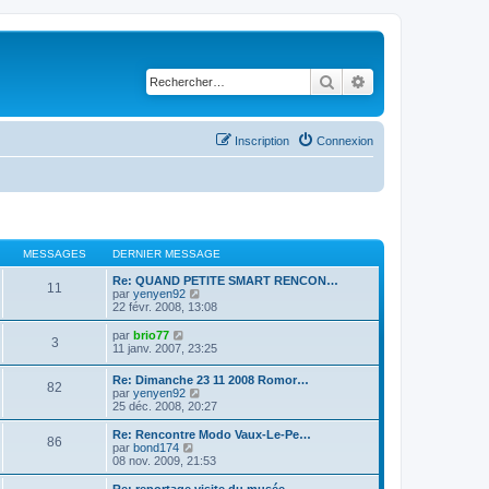
Rechercher
Recherche avancé
Inscription
Connexion
MESSAGES
DERNIER MESSAGE
Re: QUAND PETITE SMART RENCON…
11
C
par
yenyen92
o
22 févr. 2008, 13:08
n
s
C
par
brio77
3
u
o
11 janv. 2007, 23:25
l
n
t
s
Re: Dimanche 23 11 2008 Romor…
e
82
u
C
par
yenyen92
r
l
o
25 déc. 2008, 20:27
l
t
n
e
e
s
Re: Rencontre Modo Vaux-Le-Pe…
d
r
86
u
C
par
bond174
e
l
l
o
08 nov. 2009, 21:53
r
e
t
n
n
d
e
s
Re: reportage visite du musée…
i