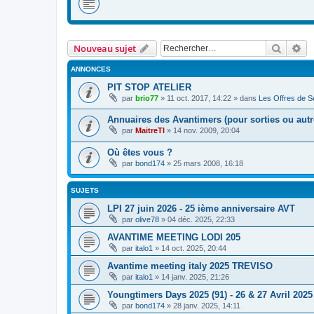
Recher
Re
Nouveau sujet
ANNONCES
PIT STOP ATELIER
par
brio77
»
11 oct. 2017, 14:22
» dans
Les Offres de Se
Annuaires des Avantimers (pour sorties ou autre
par
MaitreTI
»
14 nov. 2009, 20:04
Où êtes vous ?
par
bond174
»
25 mars 2008, 16:18
SUJETS
LPI 27 juin 2026 - 25 ième anniversaire AVT
par
olive78
»
04 déc. 2025, 22:33
AVANTIME MEETING LODI 205
par
italo1
»
14 oct. 2025, 20:44
Avantime meeting italy 2025 TREVISO
par
italo1
»
14 janv. 2025, 21:26
Youngtimers Days 2025 (91) - 26 & 27 Avril 2025
par
bond174
»
28 janv. 2025, 14:11