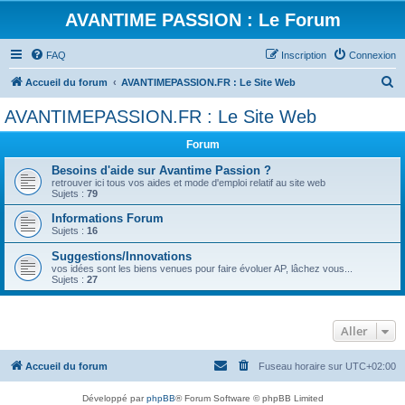
AVANTIME PASSION : Le Forum
FAQ
Inscription
Connexion
R
Accueil du forum
AVANTIMEPASSION.FR : Le Site Web
e
AVANTIMEPASSION.FR : Le Site Web
c
Forum
h
e
Besoins d'aide sur Avantime Passion ?
retrouver ici tous vos aides et mode d'emploi relatif au site web
r
Sujets :
79
c
Informations Forum
Sujets :
16
h
Suggestions/Innovations
e
vos idées sont les biens venues pour faire évoluer AP, lâchez vous...
r
Sujets :
27
Aller
Accueil du forum
Fuseau horaire sur
UTC+02:00
Développé par
phpBB
® Forum Software © phpBB Limited