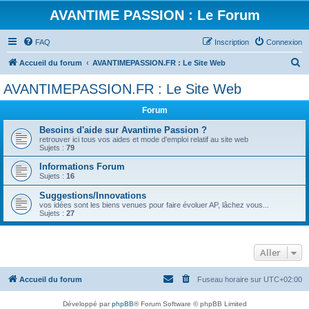
AVANTIME PASSION : Le Forum
FAQ
Inscription
Connexion
R
Accueil du forum
AVANTIMEPASSION.FR : Le Site Web
e
AVANTIMEPASSION.FR : Le Site Web
c
Forum
h
e
Besoins d'aide sur Avantime Passion ?
retrouver ici tous vos aides et mode d'emploi relatif au site web
r
Sujets :
79
c
Informations Forum
Sujets :
16
h
Suggestions/Innovations
e
vos idées sont les biens venues pour faire évoluer AP, lâchez vous...
r
Sujets :
27
Aller
Accueil du forum
Fuseau horaire sur
UTC+02:00
Développé par
phpBB
® Forum Software © phpBB Limited