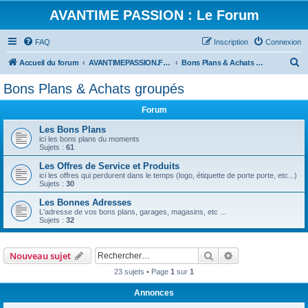
AVANTIME PASSION : Le Forum
FAQ
Inscription
Connexion
R
Accueil du forum
AVANTIMEPASSION.FR : Les Services
Bons Plans & Achats groupés
e
Bons Plans & Achats groupés
c
Forum
h
e
Les Bons Plans
ici les bons plans du moments
r
Sujets :
61
c
Les Offres de Service et Produits
ici les offres qui perdurent dans le temps (logo, étiquette de porte porte, etc...)
h
Sujets :
30
e
Les Bonnes Adresses
r
L'adresse de vos bons plans, garages, magasins, etc ...
Sujets :
32
Rechercher
Recherche avanc
Nouveau sujet
23 sujets • Page
1
sur
1
Annonces