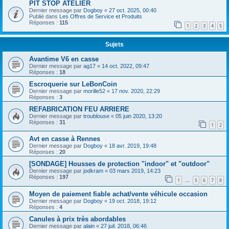
PIT STOP ATELIER
Dernier message par
Dogboy
«
27 oct. 2025, 00:40
Publié dans
Les Offres de Service et Produits
Réponses :
115
1
2
3
4
5
Sujets
Avantime V6 en casse
Dernier message par
ag17
«
14 oct. 2022, 09:47
Réponses :
18
Escroquerie sur LeBonCoin
Dernier message par
morille52
«
17 nov. 2020, 22:29
Réponses :
3
REFABRICATION FEU ARRIERE
Dernier message par
troublouse
«
05 juin 2020, 13:20
Réponses :
31
1
2
Avt en casse à Rennes
Dernier message par
Dogboy
«
18 avr. 2019, 19:48
Réponses :
20
[SONDAGE] Housses de protection "indoor" et "outdoor"
Dernier message par
jodkram
«
03 mars 2019, 14:23
Réponses :
197
1
5
6
7
8
…
Moyen de paiement fiable achat/vente véhicule occasion
Dernier message par
Dogboy
«
19 oct. 2018, 19:12
Réponses :
4
Canules à prix très abordables
Dernier message par
alain
«
27 juil. 2018, 06:46