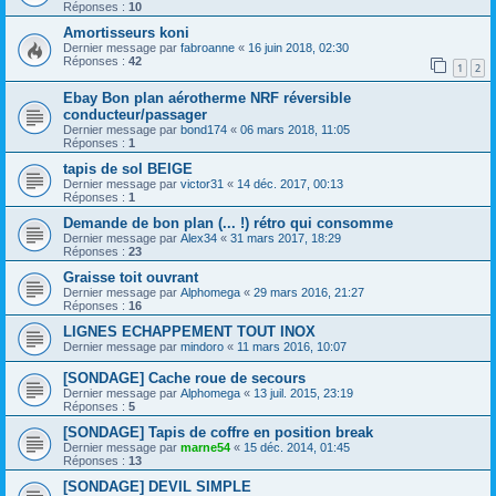
Réponses :
10
Amortisseurs koni
Dernier message par
fabroanne
«
16 juin 2018, 02:30
Réponses :
42
1
2
Ebay Bon plan aérotherme NRF réversible
conducteur/passager
Dernier message par
bond174
«
06 mars 2018, 11:05
Réponses :
1
tapis de sol BEIGE
Dernier message par
victor31
«
14 déc. 2017, 00:13
Réponses :
1
Demande de bon plan (... !) rétro qui consomme
Dernier message par
Alex34
«
31 mars 2017, 18:29
Réponses :
23
Graisse toit ouvrant
Dernier message par
Alphomega
«
29 mars 2016, 21:27
Réponses :
16
LIGNES ECHAPPEMENT TOUT INOX
Dernier message par
mindoro
«
11 mars 2016, 10:07
[SONDAGE] Cache roue de secours
Dernier message par
Alphomega
«
13 juil. 2015, 23:19
Réponses :
5
[SONDAGE] Tapis de coffre en position break
Dernier message par
marne54
«
15 déc. 2014, 01:45
Réponses :
13
[SONDAGE] DEVIL SIMPLE