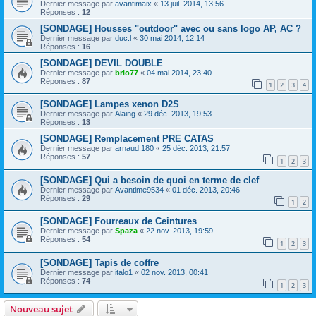
Dernier message par
avantimaix
«
13 juil. 2014, 13:56
Réponses :
12
[SONDAGE] Housses "outdoor" avec ou sans logo AP, AC ?
Dernier message par
duc.l
«
30 mai 2014, 12:14
Réponses :
16
[SONDAGE] DEVIL DOUBLE
Dernier message par
brio77
«
04 mai 2014, 23:40
Réponses :
87
1
2
3
4
[SONDAGE] Lampes xenon D2S
Dernier message par
Alaing
«
29 déc. 2013, 19:53
Réponses :
13
[SONDAGE] Remplacement PRE CATAS
Dernier message par
arnaud.180
«
25 déc. 2013, 21:57
Réponses :
57
1
2
3
[SONDAGE] Qui a besoin de quoi en terme de clef
Dernier message par
Avantime9534
«
01 déc. 2013, 20:46
Réponses :
29
1
2
[SONDAGE] Fourreaux de Ceintures
Dernier message par
Spaza
«
22 nov. 2013, 19:59
Réponses :
54
1
2
3
[SONDAGE] Tapis de coffre
Dernier message par
italo1
«
02 nov. 2013, 00:41
Réponses :
74
1
2
3
Nouveau sujet