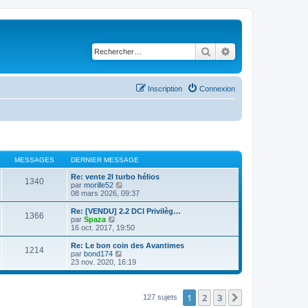
Rechercher
Recherche avancé
Inscription
Connexion
MESSAGES
DERNIER MESSAGE
Re: vente 2l turbo hélios
1340
C
par
morille52
o
08 mars 2026, 09:37
n
s
Re: [VENDU] 2.2 DCI Privilèg…
1366
u
C
par
Spaza
l
o
16 oct. 2017, 19:50
t
n
e
s
Re: Le bon coin des Avantimes
1214
r
u
C
par
bond174
l
l
o
23 nov. 2020, 16:19
e
t
n
d
e
s
e
r
u
r
l
l
1
2
3
Suivant
127 sujets
n
e
t
i