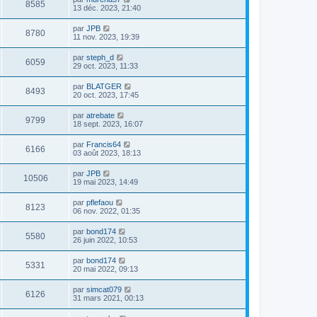
8585
13 déc. 2023, 21:40
par
JPB
8780
11 nov. 2023, 19:39
par
steph_d
6059
29 oct. 2023, 11:33
par
BLATGER
8493
20 oct. 2023, 17:45
par
atrebate
9799
18 sept. 2023, 16:07
par
Francis64
6166
03 août 2023, 18:13
par
JPB
10506
19 mai 2023, 14:49
par
pflefaou
8123
06 nov. 2022, 01:35
par
bond174
5580
26 juin 2022, 10:53
par
bond174
5331
20 mai 2022, 09:13
par
simcat079
6126
31 mars 2021, 00:13