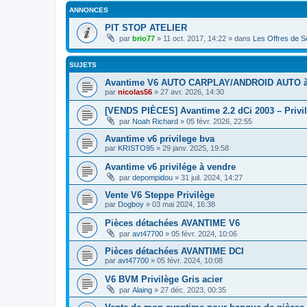
ANNONCES
PIT STOP ATELIER
par
brio77
»
11 oct. 2017, 14:22
» dans
Les Offres de Se
SUJETS
Avantime V6 AUTO CARPLAY/ANDROID AUTO à
par
nicolas56
»
27 avr. 2026, 14:30
[VENDS PIÈCES] Avantime 2.2 dCi 2003 – Privil
par
Noah Richard
»
05 févr. 2026, 22:55
Avantime v6 privilege bva
par
KRISTO95
»
29 janv. 2025, 19:58
Avantime v6 privilége à vendre
par
depompidou
»
31 juil. 2024, 14:27
Vente V6 Steppe Privilège
par
Dogboy
»
03 mai 2024, 16:38
Pièces détachées AVANTIME V6
par
avt47700
»
05 févr. 2024, 10:06
Pièces détachées AVANTIME DCI
par
avt47700
»
05 févr. 2024, 10:08
V6 BVM Privilège Gris acier
par
Alaing
»
27 déc. 2023, 00:35