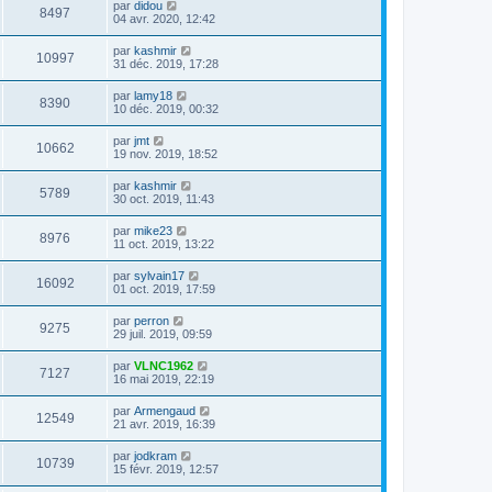
par
didou
8497
04 avr. 2020, 12:42
par
kashmir
10997
31 déc. 2019, 17:28
par
lamy18
8390
10 déc. 2019, 00:32
par
jmt
10662
19 nov. 2019, 18:52
par
kashmir
5789
30 oct. 2019, 11:43
par
mike23
8976
11 oct. 2019, 13:22
par
sylvain17
16092
01 oct. 2019, 17:59
par
perron
9275
29 juil. 2019, 09:59
par
VLNC1962
7127
16 mai 2019, 22:19
par
Armengaud
12549
21 avr. 2019, 16:39
par
jodkram
10739
15 févr. 2019, 12:57