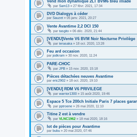
Vend mon dynamique 2LT BVM6 bleu illiade
par
Sam13
»
27 févr. 2021, 17:34
DVD Dialogys à céder
par
Sauzet
»
05 janv. 2021, 20:27
Vente Avantime 2,2 DCI 150
par
tasgito
»
06 déc. 2020, 21:44
[VENDU]Vente V6 BVM Noir Nocturne Privilège
par
terasaka
»
18 oct. 2020, 13:28
Feu ard occasion
par
jodkram
»
30 nov. 2020, 11:24
PARE-CHOC
par
JPB
»
15 nov. 2020, 15:18
Pièces détachées neuves Avantime
par
eric2902
»
18 oct. 2020, 19:10
[VENDU] RDM V6 PRIVILEGE
par
warrior1300
»
15 août 2020, 19:46
Espace 5 Tce 200ch Initiale Paris 7 places garan
par
pptroene
»
26 mai 2020, 11:10
Titine 2 est à vendre
par
VLNC1962
»
18 mai 2020, 18:16
lot de pièces pour Avantime
par
bubu
»
20 mai 2020, 07:46