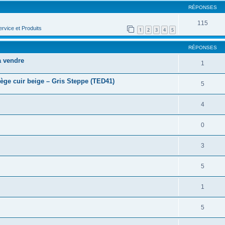
RÉPONSES
115
rvice et Produits
1
2
3
4
5
RÉPONSES
 vendre
1
ège cuir beige – Gris Steppe (TED41)
5
4
0
3
5
1
5