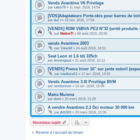
Vends Avantime V6 Privilege
par
calou78
»
11 sept. 2018, 14:54
[VDS]Adaptateurs Porte-skis pour barres de toit
par
duc.l
»
18 nov. 2018, 17:59
[VENDS] RDM V6BVA PE2 N°32 (unité produite :
par
MaitreTI
»
06 août 2015, 20:50
vends Avantime 2003
par
Toine68
»
24 août 2018, 18:51
Seat Leon st 1.6 tdi 105ch
par
Armengaud
»
21 août 2018, 10:12
[VENDS] Pneus hiver 16" sur jante estoril (espa
par
marlboro51
»
17 avr. 2018, 19:55
Vends Avantime 3.0l Privilège BVM
par
renoforever
»
16 avr. 2018, 15:05
Matra Murena
par
domi
»
26 mars 2018, 21:29
A vendre Avantime 2.2 Dci moteur 30 000 km
par
jfd1003
»
20 mars 2018, 15:39
Nouveau sujet
Revenir à l’accueil du forum