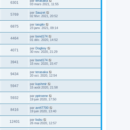
par
terasaka
6301
03 mars 2021, 11:55
par
Sauzet
5769
02 févr. 2021, 20:52
par
tasgito
6875
23 janv. 2021, 09:14
par
bond174
4464
01 déc. 2020, 14:52
par
Dogboy
4071
30 nov. 2020, 21:29
par
bond174
3941
15 nov. 2020, 15:47
par
terasaka
9434
20 oct. 2020, 12:54
par
kashmir
5947
15 août 2020, 21:58
par
pptroene
5932
19 juin 2020, 17:50
par
avt47700
8416
19 juin 2020, 13:40
par
bubu
12401
26 mai 2020, 12:57