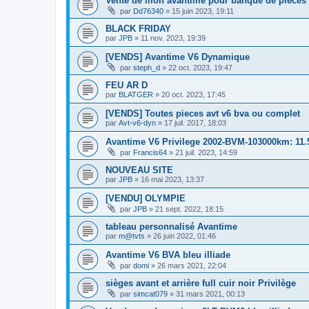
Vente de mon avantime pour banque de pièces
par
Dd76340
»
15 juin 2023, 19:11
BLACK FRIDAY
par
JPB
»
11 nov. 2023, 19:39
[VENDS] Avantime V6 Dynamique
par
steph_d
»
22 oct. 2023, 19:47
FEU AR D
par
BLATGER
»
20 oct. 2023, 17:45
[VENDS] Toutes pieces avt v6 bva ou complet
par
Avt-v6-dyn
»
17 juil. 2017, 18:03
Avantime V6 Privilege 2002-BVM-103000km: 11
par
Francis64
»
21 juil. 2023, 14:59
NOUVEAU SITE
par
JPB
»
16 mai 2023, 13:37
[VENDU] OLYMPIE
par
JPB
»
21 sept. 2022, 18:15
tableau personnalisé Avantime
par
m@tvts
»
26 juin 2022, 01:46
Avantime V6 BVA bleu illiade
par
domi
»
26 mars 2021, 22:04
sièges avant et arrière full cuir noir Privilège
par
simcat079
»
31 mars 2021, 00:13