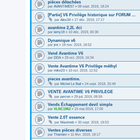
pièces détachées
par
AVANTIME57
»
08 sept. 2019, 18:24
[Partie] V6 Privilège historique sur FORUM ...
par
Alex34
»
17 déc. 2019, 17:17
avantime 2,2L dci
par
lamy18
»
10 déc. 2019, 00:30
Dynamique v6
par
jmt
»
19 nov. 2019, 18:52
Vend Avantime V6
par
DDA
»
29 oct. 2019, 16:34
Vente Avantime V6 Privilège méthyl
par
mike23
»
10 oct. 2019, 12:52
pieces avantime.
par
Michel Le Bail
»
24 sept. 2018, 20:49
VENTE AVANTIME V6 PRIVILEGE
par
perron
»
29 juil. 2019, 09:59
Vends Échappement devil simple
par
VLNC1962
»
15 mai 2019, 17:00
Vente 2.0T essence
par
Maximeb
»
30 sept. 2018, 19:53
Ventes pièces diverses
par
Thamien
»
11 févr. 2019, 19:17