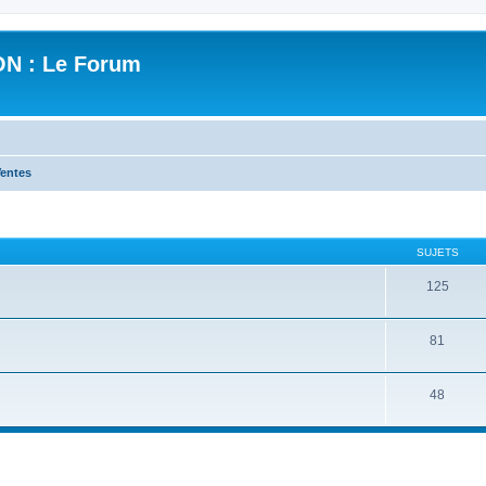
N : Le Forum
entes
SUJETS
125
81
48
cher
cherche avancée