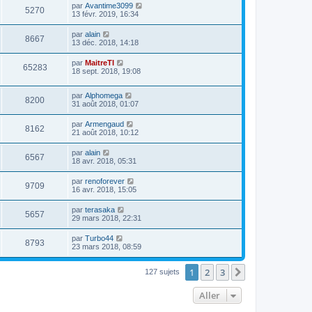
par
Avantime3099
5270
13 févr. 2019, 16:34
par
alain
8667
13 déc. 2018, 14:18
par
MaitreTI
65283
18 sept. 2018, 19:08
par
Alphomega
8200
31 août 2018, 01:07
par
Armengaud
8162
21 août 2018, 10:12
par
alain
6567
18 avr. 2018, 05:31
par
renoforever
9709
16 avr. 2018, 15:05
par
terasaka
5657
29 mars 2018, 22:31
par
Turbo44
8793
23 mars 2018, 08:59
1
2
3
Suivant
127 sujets
Aller