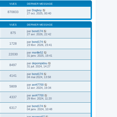
d
e
e
e
VUES
DERNIER MESSAGE
r
r
r
l
m
n
par
Dogboy
e
870833
e
i
27 oct. 2025, 00:40
d
s
e
e
s
r
r
a
m
n
VUES
DERNIER MESSAGE
g
e
i
e
s
e
par
bond174
s
r
875
27 avr. 2026, 22:42
a
m
g
e
e
s
par
bond174
1728
s
23 févr. 2026, 23:41
a
g
par
morille52
22030
e
31 janv. 2025, 19:41
par
depompidou
8497
31 juil. 2024, 14:27
par
bond174
4141
04 mai 2024, 13:58
par
avt47700
5809
12 avr. 2024, 19:34
par
avt47700
4337
29 févr. 2024, 11:20
par
bond174
6317
04 janv. 2024, 10:48
par
murena57