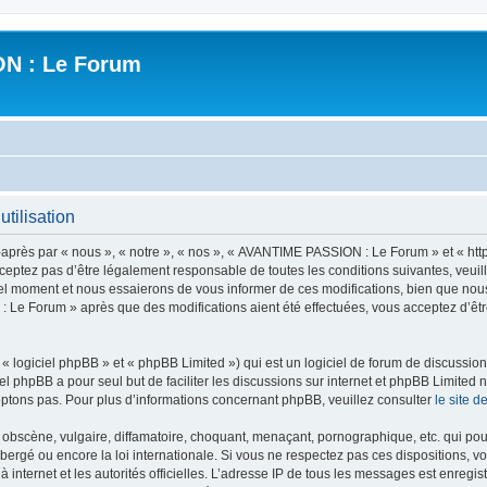
N : Le Forum
tilisation
ès par « nous », « notre », « nos », « AVANTIME PASSION : Le Forum » et « https
ceptez pas d’être légalement responsable de toutes les conditions suivantes, veui
l moment et nous essaierons de vous informer de ces modifications, bien que nou
 : Le Forum » après que des modifications aient été effectuées, vous acceptez d’ê
 logiciel phpBB » et « phpBB Limited ») qui est un logiciel de forum de discussio
iel phpBB a pour seul but de faciliter les discussions sur internet et phpBB Limit
ptons pas. Pour plus d’informations concernant phpBB, veuillez consulter
le site 
obscène, vulgaire, diffamatoire, choquant, menaçant, pornographique, etc. qui pourr
rgé ou encore la loi internationale. Si vous ne respectez pas ces dispositions, vo
 à internet et les autorités officielles. L’adresse IP de tous les messages est enregi