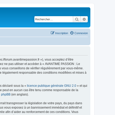
Rechercher
Recherche avancé
Inscription
Connexion
://forum.avantimepassion.fr »), vous acceptez d’être
llez ne pas utiliser et accéder à « AVANTIME PASSION : Le
s vous conseillons de vérifier régulièrement par vous-même.
tre légalement responsable des conditions modifiées et mises à
ns déclaré sous la «
licence publique générale GNU 2.0
» et qui
ed ne peut en aucun cas être tenu comme responsable de la
de phpBB
(en anglais).
ait transgresser la législation de votre pays, du pays dans
us vous exposez à un bannissement immédiat et définitif et
strée afin d’aider au renforcement de ces conditions. Vous