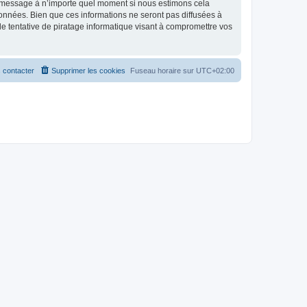
et message à n’importe quel moment si nous estimons cela
données. Bien que ces informations ne seront pas diffusées à
 tentative de piratage informatique visant à compromettre vos
 contacter
Supprimer les cookies
Fuseau horaire sur
UTC+02:00