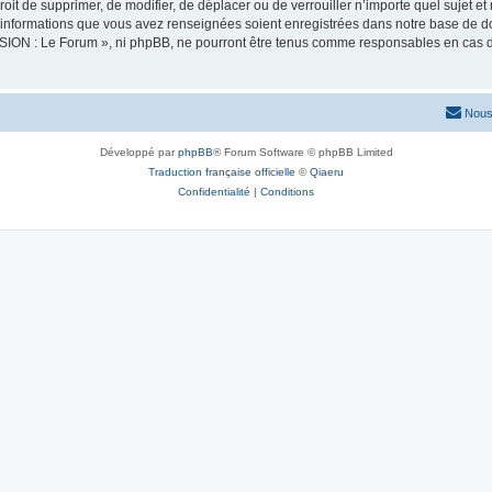
oit de supprimer, de modifier, de déplacer ou de verrouiller n’importe quel sujet 
es informations que vous avez renseignées soient enregistrées dans notre base de 
SION : Le Forum », ni phpBB, ne pourront être tenus comme responsables en cas de
Nous
Développé par
phpBB
® Forum Software © phpBB Limited
Traduction française officielle
©
Qiaeru
Confidentialité
|
Conditions