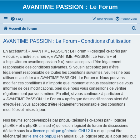
AVANTIME PASSION : Le Forum
FAQ
Inscription
Connexion
R
Accueil du forum
e
AVANTIME PASSION : Le Forum - Conditions d’utilisation
c
h
En accédant à « AVANTIME PASSION : Le Forum » (désigné ci-après par
« nous », « notre », « nos », « AVANTIME PASSION : Le Forum » et
e
« https://forum.avantimepassion.fr »), vous acceptez d’être légalement
r
responsable des conditions suivantes. Si vous n’acceptez pas d’être
légalement responsable de toutes les conditions suivantes, veuillez ne pas
c
utiliser et accéder à « AVANTIME PASSION : Le Forum ». Nous pouvons
h
modifier ces conditions à n’importe quel moment et nous essaierons de vous
informer de ces modifications, bien que nous vous conseillons de vérifier
e
régulièrement par vous-même. En effet, si vous continuez à participer à
r
« AVANTIME PASSION : Le Forum » après que des modifications aient été
effectuées, vous acceptez d’être légalement responsable des conditions
modifiées et mises à jour.
Nos forums sont développés par phpBB (désignés ci-après par « logiciel
phpBB » et « phpBB Limited ») qui est un logiciel de forum de discussions
déclaré sous la «
licence publique générale GNU 2.0
» et qui peut être
téléchargé sur
le site de phpBB
(en anglais). Le logiciel phpBB a pour seul but