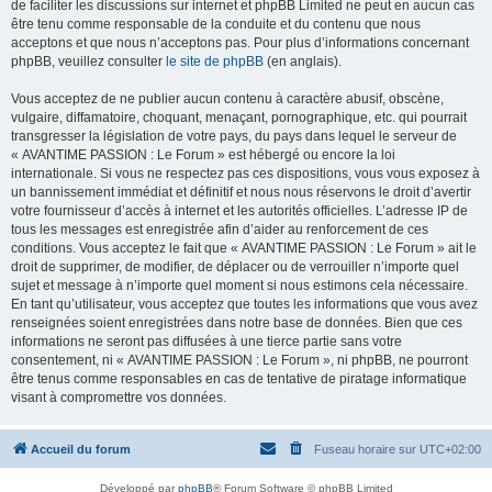
de faciliter les discussions sur internet et phpBB Limited ne peut en aucun cas
être tenu comme responsable de la conduite et du contenu que nous
acceptons et que nous n’acceptons pas. Pour plus d’informations concernant
phpBB, veuillez consulter
le site de phpBB
(en anglais).
Vous acceptez de ne publier aucun contenu à caractère abusif, obscène,
vulgaire, diffamatoire, choquant, menaçant, pornographique, etc. qui pourrait
transgresser la législation de votre pays, du pays dans lequel le serveur de
« AVANTIME PASSION : Le Forum » est hébergé ou encore la loi
internationale. Si vous ne respectez pas ces dispositions, vous vous exposez à
un bannissement immédiat et définitif et nous nous réservons le droit d’avertir
votre fournisseur d’accès à internet et les autorités officielles. L’adresse IP de
tous les messages est enregistrée afin d’aider au renforcement de ces
conditions. Vous acceptez le fait que « AVANTIME PASSION : Le Forum » ait le
droit de supprimer, de modifier, de déplacer ou de verrouiller n’importe quel
sujet et message à n’importe quel moment si nous estimons cela nécessaire.
En tant qu’utilisateur, vous acceptez que toutes les informations que vous avez
renseignées soient enregistrées dans notre base de données. Bien que ces
informations ne seront pas diffusées à une tierce partie sans votre
consentement, ni « AVANTIME PASSION : Le Forum », ni phpBB, ne pourront
être tenus comme responsables en cas de tentative de piratage informatique
visant à compromettre vos données.
Accueil du forum
Fuseau horaire sur
UTC+02:00
Développé par
phpBB
® Forum Software © phpBB Limited