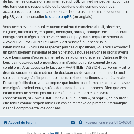
de faciliter les discussions sur internet et phpBB Limited ne peut en aucun cas
être tenu comme responsable de la conduite et du contenu que nous
acceptons et que nous n’acceptons pas. Pour plus d’informations concernant
phpBB, veuillez consulter
le site de phpBB
(en anglais).
Vous acceptez de ne publier aucun contenu à caractère abusif, obscène,
vulgaire, diffamatoire, choquant, menaçant, pornographique, etc. qui pourrait
transgresser la législation de votre pays, du pays dans lequel le serveur de
« AVANTIME PASSION : Le Forum » est hébergé ou encore la loi
internationale. Si vous ne respectez pas ces dispositions, vous vous exposez à
un bannissement immédiat et définitif et nous nous réservons le droit d’avertir
votre fournisseur d’accès à internet et les autorités officielles. L’adresse IP de
tous les messages est enregistrée afin d’aider au renforcement de ces
conditions. Vous acceptez le fait que « AVANTIME PASSION : Le Forum » ait le
droit de supprimer, de modifier, de déplacer ou de verrouiller n’importe quel
sujet et message à n’importe quel moment si nous estimons cela nécessaire.
En tant qu’utilisateur, vous acceptez que toutes les informations que vous avez
renseignées soient enregistrées dans notre base de données. Bien que ces
informations ne seront pas diffusées à une tierce partie sans votre
consentement, ni « AVANTIME PASSION : Le Forum », ni phpBB, ne pourront
être tenus comme responsables en cas de tentative de piratage informatique
visant à compromettre vos données.
Accueil du forum
Fuseau horaire sur
UTC+02:00
Développé par
phpBB
® Forum Software © phpBB Limited