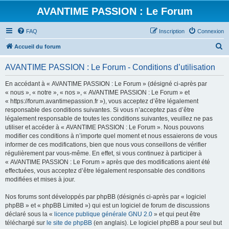
AVANTIME PASSION : Le Forum
FAQ
Inscription
Connexion
R
Accueil du forum
e
AVANTIME PASSION : Le Forum - Conditions d’utilisation
c
h
En accédant à « AVANTIME PASSION : Le Forum » (désigné ci-après par
« nous », « notre », « nos », « AVANTIME PASSION : Le Forum » et
e
« https://forum.avantimepassion.fr »), vous acceptez d’être légalement
r
responsable des conditions suivantes. Si vous n’acceptez pas d’être
légalement responsable de toutes les conditions suivantes, veuillez ne pas
c
utiliser et accéder à « AVANTIME PASSION : Le Forum ». Nous pouvons
h
modifier ces conditions à n’importe quel moment et nous essaierons de vous
informer de ces modifications, bien que nous vous conseillons de vérifier
e
régulièrement par vous-même. En effet, si vous continuez à participer à
r
« AVANTIME PASSION : Le Forum » après que des modifications aient été
effectuées, vous acceptez d’être légalement responsable des conditions
modifiées et mises à jour.
Nos forums sont développés par phpBB (désignés ci-après par « logiciel
phpBB » et « phpBB Limited ») qui est un logiciel de forum de discussions
déclaré sous la «
licence publique générale GNU 2.0
» et qui peut être
téléchargé sur
le site de phpBB
(en anglais). Le logiciel phpBB a pour seul but