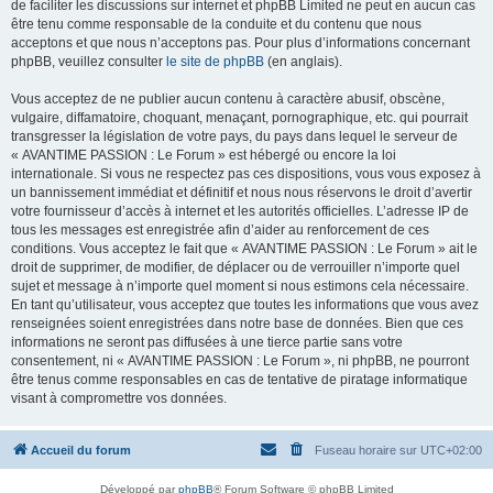
de faciliter les discussions sur internet et phpBB Limited ne peut en aucun cas
être tenu comme responsable de la conduite et du contenu que nous
acceptons et que nous n’acceptons pas. Pour plus d’informations concernant
phpBB, veuillez consulter
le site de phpBB
(en anglais).
Vous acceptez de ne publier aucun contenu à caractère abusif, obscène,
vulgaire, diffamatoire, choquant, menaçant, pornographique, etc. qui pourrait
transgresser la législation de votre pays, du pays dans lequel le serveur de
« AVANTIME PASSION : Le Forum » est hébergé ou encore la loi
internationale. Si vous ne respectez pas ces dispositions, vous vous exposez à
un bannissement immédiat et définitif et nous nous réservons le droit d’avertir
votre fournisseur d’accès à internet et les autorités officielles. L’adresse IP de
tous les messages est enregistrée afin d’aider au renforcement de ces
conditions. Vous acceptez le fait que « AVANTIME PASSION : Le Forum » ait le
droit de supprimer, de modifier, de déplacer ou de verrouiller n’importe quel
sujet et message à n’importe quel moment si nous estimons cela nécessaire.
En tant qu’utilisateur, vous acceptez que toutes les informations que vous avez
renseignées soient enregistrées dans notre base de données. Bien que ces
informations ne seront pas diffusées à une tierce partie sans votre
consentement, ni « AVANTIME PASSION : Le Forum », ni phpBB, ne pourront
être tenus comme responsables en cas de tentative de piratage informatique
visant à compromettre vos données.
Accueil du forum
Fuseau horaire sur
UTC+02:00
Développé par
phpBB
® Forum Software © phpBB Limited