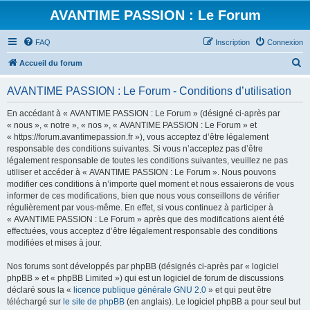
AVANTIME PASSION : Le Forum
FAQ
Inscription
Connexion
R
Accueil du forum
e
AVANTIME PASSION : Le Forum - Conditions d’utilisation
c
h
En accédant à « AVANTIME PASSION : Le Forum » (désigné ci-après par
« nous », « notre », « nos », « AVANTIME PASSION : Le Forum » et
e
« https://forum.avantimepassion.fr »), vous acceptez d’être légalement
r
responsable des conditions suivantes. Si vous n’acceptez pas d’être
légalement responsable de toutes les conditions suivantes, veuillez ne pas
c
utiliser et accéder à « AVANTIME PASSION : Le Forum ». Nous pouvons
h
modifier ces conditions à n’importe quel moment et nous essaierons de vous
informer de ces modifications, bien que nous vous conseillons de vérifier
e
régulièrement par vous-même. En effet, si vous continuez à participer à
r
« AVANTIME PASSION : Le Forum » après que des modifications aient été
effectuées, vous acceptez d’être légalement responsable des conditions
modifiées et mises à jour.
Nos forums sont développés par phpBB (désignés ci-après par « logiciel
phpBB » et « phpBB Limited ») qui est un logiciel de forum de discussions
déclaré sous la «
licence publique générale GNU 2.0
» et qui peut être
téléchargé sur
le site de phpBB
(en anglais). Le logiciel phpBB a pour seul but