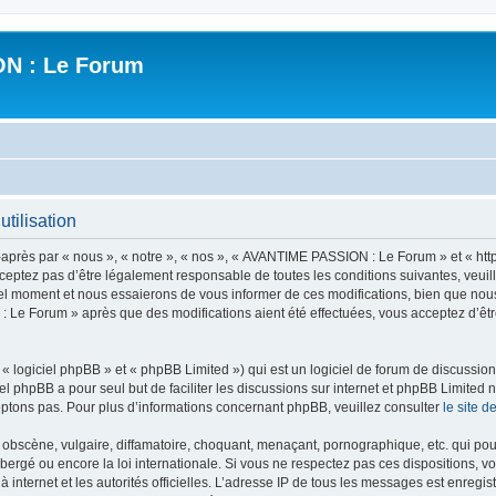
N : Le Forum
tilisation
ès par « nous », « notre », « nos », « AVANTIME PASSION : Le Forum » et « https
ceptez pas d’être légalement responsable de toutes les conditions suivantes, veui
l moment et nous essaierons de vous informer de ces modifications, bien que nou
 : Le Forum » après que des modifications aient été effectuées, vous acceptez d’ê
 logiciel phpBB » et « phpBB Limited ») qui est un logiciel de forum de discussio
iel phpBB a pour seul but de faciliter les discussions sur internet et phpBB Limit
ptons pas. Pour plus d’informations concernant phpBB, veuillez consulter
le site 
obscène, vulgaire, diffamatoire, choquant, menaçant, pornographique, etc. qui pourr
rgé ou encore la loi internationale. Si vous ne respectez pas ces dispositions, vo
 à internet et les autorités officielles. L’adresse IP de tous les messages est enregi