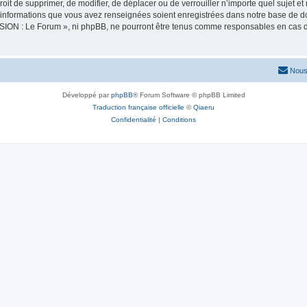
oit de supprimer, de modifier, de déplacer ou de verrouiller n’importe quel sujet 
es informations que vous avez renseignées soient enregistrées dans notre base de 
SION : Le Forum », ni phpBB, ne pourront être tenus comme responsables en cas de
Nous
Développé par
phpBB
® Forum Software © phpBB Limited
Traduction française officielle
©
Qiaeru
Confidentialité
|
Conditions