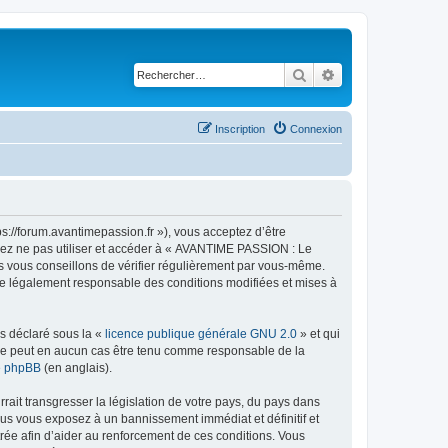
Rechercher
Recherche avancé
Inscription
Connexion
://forum.avantimepassion.fr »), vous acceptez d’être
llez ne pas utiliser et accéder à « AVANTIME PASSION : Le
s vous conseillons de vérifier régulièrement par vous-même.
tre légalement responsable des conditions modifiées et mises à
ns déclaré sous la «
licence publique générale GNU 2.0
» et qui
ed ne peut en aucun cas être tenu comme responsable de la
de phpBB
(en anglais).
ait transgresser la législation de votre pays, du pays dans
us vous exposez à un bannissement immédiat et définitif et
strée afin d’aider au renforcement de ces conditions. Vous