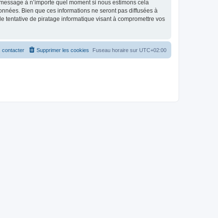
et message à n’importe quel moment si nous estimons cela
données. Bien que ces informations ne seront pas diffusées à
 tentative de piratage informatique visant à compromettre vos
 contacter
Supprimer les cookies
Fuseau horaire sur
UTC+02:00