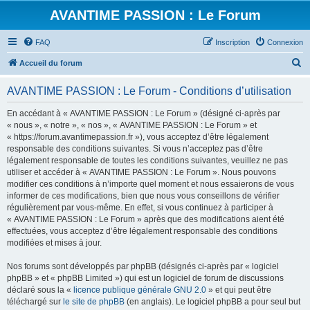
AVANTIME PASSION : Le Forum
FAQ
Inscription
Connexion
R
Accueil du forum
e
AVANTIME PASSION : Le Forum - Conditions d’utilisation
c
h
En accédant à « AVANTIME PASSION : Le Forum » (désigné ci-après par
« nous », « notre », « nos », « AVANTIME PASSION : Le Forum » et
e
« https://forum.avantimepassion.fr »), vous acceptez d’être légalement
r
responsable des conditions suivantes. Si vous n’acceptez pas d’être
légalement responsable de toutes les conditions suivantes, veuillez ne pas
c
utiliser et accéder à « AVANTIME PASSION : Le Forum ». Nous pouvons
h
modifier ces conditions à n’importe quel moment et nous essaierons de vous
informer de ces modifications, bien que nous vous conseillons de vérifier
e
régulièrement par vous-même. En effet, si vous continuez à participer à
r
« AVANTIME PASSION : Le Forum » après que des modifications aient été
effectuées, vous acceptez d’être légalement responsable des conditions
modifiées et mises à jour.
Nos forums sont développés par phpBB (désignés ci-après par « logiciel
phpBB » et « phpBB Limited ») qui est un logiciel de forum de discussions
déclaré sous la «
licence publique générale GNU 2.0
» et qui peut être
téléchargé sur
le site de phpBB
(en anglais). Le logiciel phpBB a pour seul but