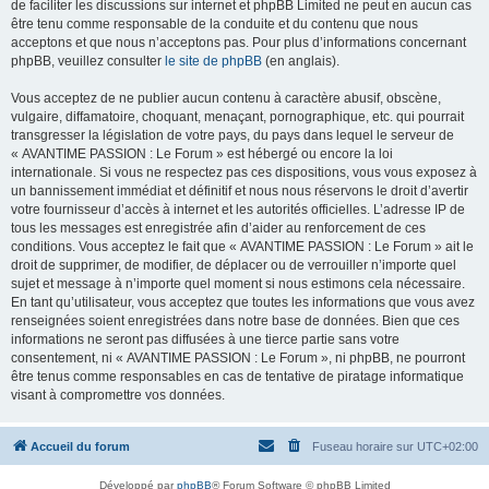
de faciliter les discussions sur internet et phpBB Limited ne peut en aucun cas
être tenu comme responsable de la conduite et du contenu que nous
acceptons et que nous n’acceptons pas. Pour plus d’informations concernant
phpBB, veuillez consulter
le site de phpBB
(en anglais).
Vous acceptez de ne publier aucun contenu à caractère abusif, obscène,
vulgaire, diffamatoire, choquant, menaçant, pornographique, etc. qui pourrait
transgresser la législation de votre pays, du pays dans lequel le serveur de
« AVANTIME PASSION : Le Forum » est hébergé ou encore la loi
internationale. Si vous ne respectez pas ces dispositions, vous vous exposez à
un bannissement immédiat et définitif et nous nous réservons le droit d’avertir
votre fournisseur d’accès à internet et les autorités officielles. L’adresse IP de
tous les messages est enregistrée afin d’aider au renforcement de ces
conditions. Vous acceptez le fait que « AVANTIME PASSION : Le Forum » ait le
droit de supprimer, de modifier, de déplacer ou de verrouiller n’importe quel
sujet et message à n’importe quel moment si nous estimons cela nécessaire.
En tant qu’utilisateur, vous acceptez que toutes les informations que vous avez
renseignées soient enregistrées dans notre base de données. Bien que ces
informations ne seront pas diffusées à une tierce partie sans votre
consentement, ni « AVANTIME PASSION : Le Forum », ni phpBB, ne pourront
être tenus comme responsables en cas de tentative de piratage informatique
visant à compromettre vos données.
Accueil du forum
Fuseau horaire sur
UTC+02:00
Développé par
phpBB
® Forum Software © phpBB Limited