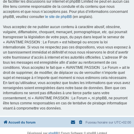
de faciliter les discussions sur internet et phpBB Limited ne peut en aucun cas
être tenu comme responsable de la conduite et du contenu que nous
acceptons et que nous n’acceptons pas. Pour plus d’informations concernant
phpBB, veuillez consulter
le site de phpBB
(en anglais).
Vous acceptez de ne publier aucun contenu à caractère abusif, obscène,
vulgaire, diffamatoire, choquant, menaçant, pornographique, etc. qui pourrait
transgresser la législation de votre pays, du pays dans lequel le serveur de
« AVANTIME PASSION : Le Forum » est hébergé ou encore la loi
internationale. Si vous ne respectez pas ces dispositions, vous vous exposez à
un bannissement immédiat et définitif et nous nous réservons le droit d’avertir
votre fournisseur d’accès à internet et les autorités officielles. L’adresse IP de
tous les messages est enregistrée afin d’aider au renforcement de ces
conditions. Vous acceptez le fait que « AVANTIME PASSION : Le Forum » ait le
droit de supprimer, de modifier, de déplacer ou de verrouiller n’importe quel
sujet et message à n’importe quel moment si nous estimons cela nécessaire.
En tant qu’utilisateur, vous acceptez que toutes les informations que vous avez
renseignées soient enregistrées dans notre base de données. Bien que ces
informations ne seront pas diffusées à une tierce partie sans votre
consentement, ni « AVANTIME PASSION : Le Forum », ni phpBB, ne pourront
être tenus comme responsables en cas de tentative de piratage informatique
visant à compromettre vos données.
Accueil du forum
Fuseau horaire sur
UTC+02:00
Développé par
phpBB
® Forum Software © phpBB Limited