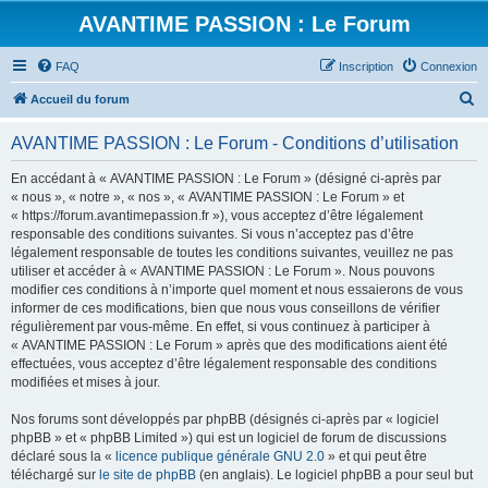
AVANTIME PASSION : Le Forum
FAQ
Inscription
Connexion
R
Accueil du forum
e
AVANTIME PASSION : Le Forum - Conditions d’utilisation
c
h
En accédant à « AVANTIME PASSION : Le Forum » (désigné ci-après par
« nous », « notre », « nos », « AVANTIME PASSION : Le Forum » et
e
« https://forum.avantimepassion.fr »), vous acceptez d’être légalement
r
responsable des conditions suivantes. Si vous n’acceptez pas d’être
légalement responsable de toutes les conditions suivantes, veuillez ne pas
c
utiliser et accéder à « AVANTIME PASSION : Le Forum ». Nous pouvons
h
modifier ces conditions à n’importe quel moment et nous essaierons de vous
informer de ces modifications, bien que nous vous conseillons de vérifier
e
régulièrement par vous-même. En effet, si vous continuez à participer à
r
« AVANTIME PASSION : Le Forum » après que des modifications aient été
effectuées, vous acceptez d’être légalement responsable des conditions
modifiées et mises à jour.
Nos forums sont développés par phpBB (désignés ci-après par « logiciel
phpBB » et « phpBB Limited ») qui est un logiciel de forum de discussions
déclaré sous la «
licence publique générale GNU 2.0
» et qui peut être
téléchargé sur
le site de phpBB
(en anglais). Le logiciel phpBB a pour seul but