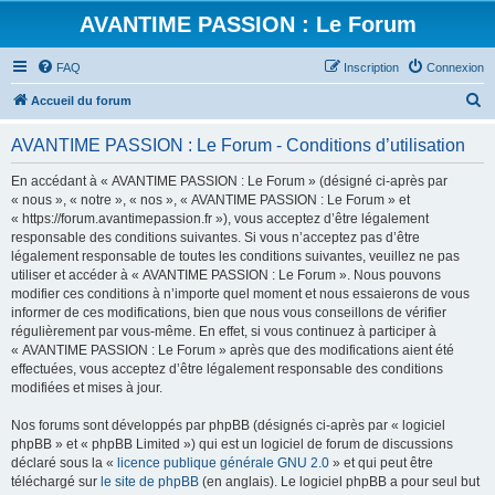
AVANTIME PASSION : Le Forum
FAQ
Inscription
Connexion
R
Accueil du forum
e
AVANTIME PASSION : Le Forum - Conditions d’utilisation
c
h
En accédant à « AVANTIME PASSION : Le Forum » (désigné ci-après par
« nous », « notre », « nos », « AVANTIME PASSION : Le Forum » et
e
« https://forum.avantimepassion.fr »), vous acceptez d’être légalement
r
responsable des conditions suivantes. Si vous n’acceptez pas d’être
légalement responsable de toutes les conditions suivantes, veuillez ne pas
c
utiliser et accéder à « AVANTIME PASSION : Le Forum ». Nous pouvons
h
modifier ces conditions à n’importe quel moment et nous essaierons de vous
informer de ces modifications, bien que nous vous conseillons de vérifier
e
régulièrement par vous-même. En effet, si vous continuez à participer à
r
« AVANTIME PASSION : Le Forum » après que des modifications aient été
effectuées, vous acceptez d’être légalement responsable des conditions
modifiées et mises à jour.
Nos forums sont développés par phpBB (désignés ci-après par « logiciel
phpBB » et « phpBB Limited ») qui est un logiciel de forum de discussions
déclaré sous la «
licence publique générale GNU 2.0
» et qui peut être
téléchargé sur
le site de phpBB
(en anglais). Le logiciel phpBB a pour seul but