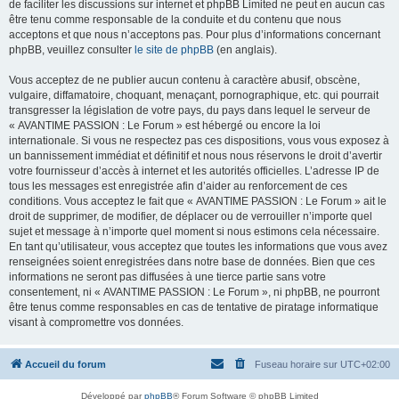
de faciliter les discussions sur internet et phpBB Limited ne peut en aucun cas
être tenu comme responsable de la conduite et du contenu que nous
acceptons et que nous n’acceptons pas. Pour plus d’informations concernant
phpBB, veuillez consulter
le site de phpBB
(en anglais).
Vous acceptez de ne publier aucun contenu à caractère abusif, obscène,
vulgaire, diffamatoire, choquant, menaçant, pornographique, etc. qui pourrait
transgresser la législation de votre pays, du pays dans lequel le serveur de
« AVANTIME PASSION : Le Forum » est hébergé ou encore la loi
internationale. Si vous ne respectez pas ces dispositions, vous vous exposez à
un bannissement immédiat et définitif et nous nous réservons le droit d’avertir
votre fournisseur d’accès à internet et les autorités officielles. L’adresse IP de
tous les messages est enregistrée afin d’aider au renforcement de ces
conditions. Vous acceptez le fait que « AVANTIME PASSION : Le Forum » ait le
droit de supprimer, de modifier, de déplacer ou de verrouiller n’importe quel
sujet et message à n’importe quel moment si nous estimons cela nécessaire.
En tant qu’utilisateur, vous acceptez que toutes les informations que vous avez
renseignées soient enregistrées dans notre base de données. Bien que ces
informations ne seront pas diffusées à une tierce partie sans votre
consentement, ni « AVANTIME PASSION : Le Forum », ni phpBB, ne pourront
être tenus comme responsables en cas de tentative de piratage informatique
visant à compromettre vos données.
Accueil du forum
Fuseau horaire sur
UTC+02:00
Développé par
phpBB
® Forum Software © phpBB Limited