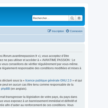
Rechercher
Recherche avancé
Inscription
Connexion
://forum.avantimepassion.fr »), vous acceptez d’être
llez ne pas utiliser et accéder à « AVANTIME PASSION : Le
s vous conseillons de vérifier régulièrement par vous-même.
tre légalement responsable des conditions modifiées et mises à
ns déclaré sous la «
licence publique générale GNU 2.0
» et qui
ed ne peut en aucun cas être tenu comme responsable de la
de phpBB
(en anglais).
ait transgresser la législation de votre pays, du pays dans
us vous exposez à un bannissement immédiat et définitif et
strée afin d’aider au renforcement de ces conditions. Vous