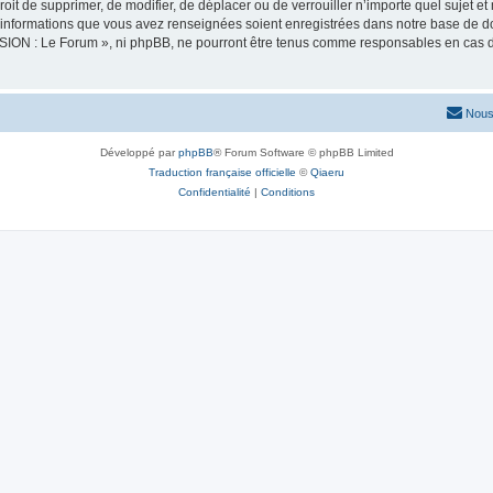
oit de supprimer, de modifier, de déplacer ou de verrouiller n’importe quel sujet 
es informations que vous avez renseignées soient enregistrées dans notre base de 
SION : Le Forum », ni phpBB, ne pourront être tenus comme responsables en cas de
Nous
Développé par
phpBB
® Forum Software © phpBB Limited
Traduction française officielle
©
Qiaeru
Confidentialité
|
Conditions