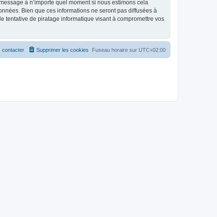
et message à n’importe quel moment si nous estimons cela
données. Bien que ces informations ne seront pas diffusées à
 tentative de piratage informatique visant à compromettre vos
 contacter
Supprimer les cookies
Fuseau horaire sur
UTC+02:00