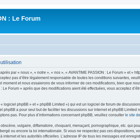
N : Le Forum
tilisation
ès par « nous », « notre », « nos », « AVANTIME PASSION : Le Forum » et « https
ceptez pas d’être légalement responsable de toutes les conditions suivantes, veui
l moment et nous essaierons de vous informer de ces modifications, bien que nou
 : Le Forum » après que des modifications aient été effectuées, vous acceptez d’ê
 logiciel phpBB » et « phpBB Limited ») qui est un logiciel de forum de discussio
iel phpBB a pour seul but de faciliter les discussions sur internet et phpBB Limit
ptons pas. Pour plus d’informations concernant phpBB, veuillez consulter
le site 
obscène, vulgaire, diffamatoire, choquant, menaçant, pornographique, etc. qui pourr
rgé ou encore la loi internationale. Si vous ne respectez pas ces dispositions, vo
 à internet et les autorités officielles. L’adresse IP de tous les messages est enregi