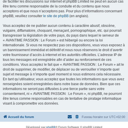
de faciliter les discussions sur internet et phpBB Limited ne peut en aucun cas
être tenu comme responsable de la conduite et du contenu que nous
acceptons et que nous n’acceptons pas. Pour plus d’informations concernant
phpBB, veuillez consulter
le site de phpBB
(en anglais).
Vous acceptez de ne publier aucun contenu à caractère abusif, obscène,
vulgaire, diffamatoire, choquant, menaçant, pornographique, etc. qui pourrait
transgresser la législation de votre pays, du pays dans lequel le serveur de
« AVANTIME PASSION : Le Forum » est hébergé ou encore la loi
internationale. Si vous ne respectez pas ces dispositions, vous vous exposez à
un bannissement immédiat et définitif et nous nous réservons le droit d’avertir
votre fournisseur d’accès à internet et les autorités officielles. L’adresse IP de
tous les messages est enregistrée afin d’aider au renforcement de ces
conditions. Vous acceptez le fait que « AVANTIME PASSION : Le Forum » ait le
droit de supprimer, de modifier, de déplacer ou de verrouiller n’importe quel
sujet et message à n’importe quel moment si nous estimons cela nécessaire.
En tant qu’utilisateur, vous acceptez que toutes les informations que vous avez
renseignées soient enregistrées dans notre base de données. Bien que ces
informations ne seront pas diffusées à une tierce partie sans votre
consentement, ni « AVANTIME PASSION : Le Forum », ni phpBB, ne pourront
être tenus comme responsables en cas de tentative de piratage informatique
visant à compromettre vos données.
Accueil du forum
Fuseau horaire sur
UTC+02:00
Développé par
phpBB
® Forum Software © phpBB Limited