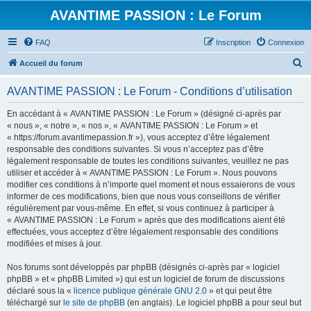
AVANTIME PASSION : Le Forum
FAQ
Inscription
Connexion
R
Accueil du forum
e
AVANTIME PASSION : Le Forum - Conditions d’utilisation
c
h
En accédant à « AVANTIME PASSION : Le Forum » (désigné ci-après par
« nous », « notre », « nos », « AVANTIME PASSION : Le Forum » et
e
« https://forum.avantimepassion.fr »), vous acceptez d’être légalement
r
responsable des conditions suivantes. Si vous n’acceptez pas d’être
légalement responsable de toutes les conditions suivantes, veuillez ne pas
c
utiliser et accéder à « AVANTIME PASSION : Le Forum ». Nous pouvons
h
modifier ces conditions à n’importe quel moment et nous essaierons de vous
informer de ces modifications, bien que nous vous conseillons de vérifier
e
régulièrement par vous-même. En effet, si vous continuez à participer à
r
« AVANTIME PASSION : Le Forum » après que des modifications aient été
effectuées, vous acceptez d’être légalement responsable des conditions
modifiées et mises à jour.
Nos forums sont développés par phpBB (désignés ci-après par « logiciel
phpBB » et « phpBB Limited ») qui est un logiciel de forum de discussions
déclaré sous la «
licence publique générale GNU 2.0
» et qui peut être
téléchargé sur
le site de phpBB
(en anglais). Le logiciel phpBB a pour seul but