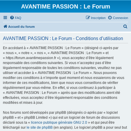
AVANTIME PASSION : Le Forum
FAQ
Inscription
Connexion
R
Accueil du forum
e
AVANTIME PASSION : Le Forum - Conditions d’utilisation
c
h
En accédant à « AVANTIME PASSION : Le Forum » (désigné ci-après par
« nous », « notre », « nos », « AVANTIME PASSION : Le Forum » et
e
« https://forum.avantimepassion.fr »), vous acceptez d’être légalement
r
responsable des conditions suivantes. Si vous n’acceptez pas d’être
légalement responsable de toutes les conditions suivantes, veuillez ne pas
c
utiliser et accéder à « AVANTIME PASSION : Le Forum ». Nous pouvons
h
modifier ces conditions à n’importe quel moment et nous essaierons de vous
informer de ces modifications, bien que nous vous conseillons de vérifier
e
régulièrement par vous-même. En effet, si vous continuez à participer à
r
« AVANTIME PASSION : Le Forum » après que des modifications aient été
effectuées, vous acceptez d’être légalement responsable des conditions
modifiées et mises à jour.
Nos forums sont développés par phpBB (désignés ci-après par « logiciel
phpBB » et « phpBB Limited ») qui est un logiciel de forum de discussions
déclaré sous la «
licence publique générale GNU 2.0
» et qui peut être
téléchargé sur
le site de phpBB
(en anglais). Le logiciel phpBB a pour seul but