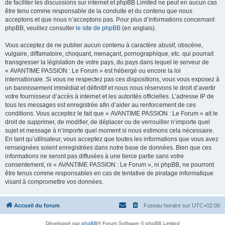
de faciliter les discussions sur internet et phpBB Limited ne peut en aucun cas
être tenu comme responsable de la conduite et du contenu que nous
acceptons et que nous n’acceptons pas. Pour plus d’informations concernant
phpBB, veuillez consulter
le site de phpBB
(en anglais).
Vous acceptez de ne publier aucun contenu à caractère abusif, obscène,
vulgaire, diffamatoire, choquant, menaçant, pornographique, etc. qui pourrait
transgresser la législation de votre pays, du pays dans lequel le serveur de
« AVANTIME PASSION : Le Forum » est hébergé ou encore la loi
internationale. Si vous ne respectez pas ces dispositions, vous vous exposez à
un bannissement immédiat et définitif et nous nous réservons le droit d’avertir
votre fournisseur d’accès à internet et les autorités officielles. L’adresse IP de
tous les messages est enregistrée afin d’aider au renforcement de ces
conditions. Vous acceptez le fait que « AVANTIME PASSION : Le Forum » ait le
droit de supprimer, de modifier, de déplacer ou de verrouiller n’importe quel
sujet et message à n’importe quel moment si nous estimons cela nécessaire.
En tant qu’utilisateur, vous acceptez que toutes les informations que vous avez
renseignées soient enregistrées dans notre base de données. Bien que ces
informations ne seront pas diffusées à une tierce partie sans votre
consentement, ni « AVANTIME PASSION : Le Forum », ni phpBB, ne pourront
être tenus comme responsables en cas de tentative de piratage informatique
visant à compromettre vos données.
Accueil du forum
Fuseau horaire sur
UTC+02:00
Développé par
phpBB
® Forum Software © phpBB Limited