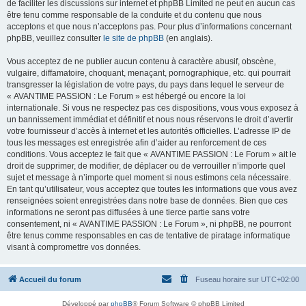
de faciliter les discussions sur internet et phpBB Limited ne peut en aucun cas
être tenu comme responsable de la conduite et du contenu que nous
acceptons et que nous n’acceptons pas. Pour plus d’informations concernant
phpBB, veuillez consulter
le site de phpBB
(en anglais).
Vous acceptez de ne publier aucun contenu à caractère abusif, obscène,
vulgaire, diffamatoire, choquant, menaçant, pornographique, etc. qui pourrait
transgresser la législation de votre pays, du pays dans lequel le serveur de
« AVANTIME PASSION : Le Forum » est hébergé ou encore la loi
internationale. Si vous ne respectez pas ces dispositions, vous vous exposez à
un bannissement immédiat et définitif et nous nous réservons le droit d’avertir
votre fournisseur d’accès à internet et les autorités officielles. L’adresse IP de
tous les messages est enregistrée afin d’aider au renforcement de ces
conditions. Vous acceptez le fait que « AVANTIME PASSION : Le Forum » ait le
droit de supprimer, de modifier, de déplacer ou de verrouiller n’importe quel
sujet et message à n’importe quel moment si nous estimons cela nécessaire.
En tant qu’utilisateur, vous acceptez que toutes les informations que vous avez
renseignées soient enregistrées dans notre base de données. Bien que ces
informations ne seront pas diffusées à une tierce partie sans votre
consentement, ni « AVANTIME PASSION : Le Forum », ni phpBB, ne pourront
être tenus comme responsables en cas de tentative de piratage informatique
visant à compromettre vos données.
Accueil du forum
Fuseau horaire sur
UTC+02:00
Développé par
phpBB
® Forum Software © phpBB Limited