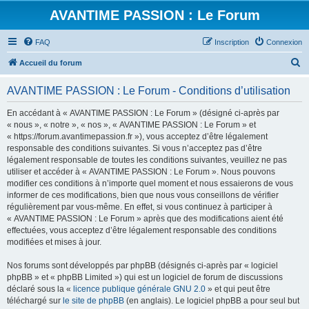
AVANTIME PASSION : Le Forum
FAQ
Inscription
Connexion
R
Accueil du forum
e
AVANTIME PASSION : Le Forum - Conditions d’utilisation
c
h
En accédant à « AVANTIME PASSION : Le Forum » (désigné ci-après par
« nous », « notre », « nos », « AVANTIME PASSION : Le Forum » et
e
« https://forum.avantimepassion.fr »), vous acceptez d’être légalement
r
responsable des conditions suivantes. Si vous n’acceptez pas d’être
légalement responsable de toutes les conditions suivantes, veuillez ne pas
c
utiliser et accéder à « AVANTIME PASSION : Le Forum ». Nous pouvons
h
modifier ces conditions à n’importe quel moment et nous essaierons de vous
informer de ces modifications, bien que nous vous conseillons de vérifier
e
régulièrement par vous-même. En effet, si vous continuez à participer à
r
« AVANTIME PASSION : Le Forum » après que des modifications aient été
effectuées, vous acceptez d’être légalement responsable des conditions
modifiées et mises à jour.
Nos forums sont développés par phpBB (désignés ci-après par « logiciel
phpBB » et « phpBB Limited ») qui est un logiciel de forum de discussions
déclaré sous la «
licence publique générale GNU 2.0
» et qui peut être
téléchargé sur
le site de phpBB
(en anglais). Le logiciel phpBB a pour seul but