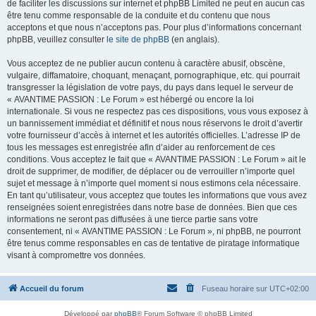
de faciliter les discussions sur internet et phpBB Limited ne peut en aucun cas
être tenu comme responsable de la conduite et du contenu que nous
acceptons et que nous n’acceptons pas. Pour plus d’informations concernant
phpBB, veuillez consulter
le site de phpBB
(en anglais).
Vous acceptez de ne publier aucun contenu à caractère abusif, obscène,
vulgaire, diffamatoire, choquant, menaçant, pornographique, etc. qui pourrait
transgresser la législation de votre pays, du pays dans lequel le serveur de
« AVANTIME PASSION : Le Forum » est hébergé ou encore la loi
internationale. Si vous ne respectez pas ces dispositions, vous vous exposez à
un bannissement immédiat et définitif et nous nous réservons le droit d’avertir
votre fournisseur d’accès à internet et les autorités officielles. L’adresse IP de
tous les messages est enregistrée afin d’aider au renforcement de ces
conditions. Vous acceptez le fait que « AVANTIME PASSION : Le Forum » ait le
droit de supprimer, de modifier, de déplacer ou de verrouiller n’importe quel
sujet et message à n’importe quel moment si nous estimons cela nécessaire.
En tant qu’utilisateur, vous acceptez que toutes les informations que vous avez
renseignées soient enregistrées dans notre base de données. Bien que ces
informations ne seront pas diffusées à une tierce partie sans votre
consentement, ni « AVANTIME PASSION : Le Forum », ni phpBB, ne pourront
être tenus comme responsables en cas de tentative de piratage informatique
visant à compromettre vos données.
Accueil du forum
Fuseau horaire sur
UTC+02:00
Développé par
phpBB
® Forum Software © phpBB Limited