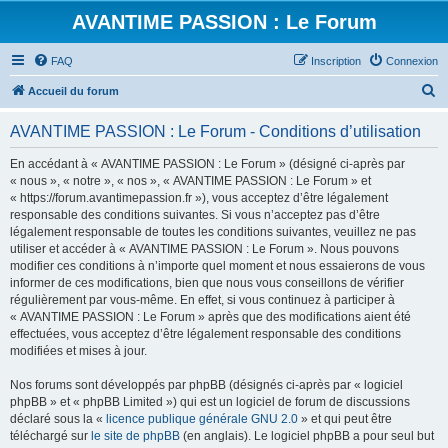
AVANTIME PASSION : Le Forum
FAQ
Inscription
Connexion
R
Accueil du forum
e
AVANTIME PASSION : Le Forum - Conditions d’utilisation
c
h
En accédant à « AVANTIME PASSION : Le Forum » (désigné ci-après par
« nous », « notre », « nos », « AVANTIME PASSION : Le Forum » et
e
« https://forum.avantimepassion.fr »), vous acceptez d’être légalement
r
responsable des conditions suivantes. Si vous n’acceptez pas d’être
légalement responsable de toutes les conditions suivantes, veuillez ne pas
c
utiliser et accéder à « AVANTIME PASSION : Le Forum ». Nous pouvons
h
modifier ces conditions à n’importe quel moment et nous essaierons de vous
informer de ces modifications, bien que nous vous conseillons de vérifier
e
régulièrement par vous-même. En effet, si vous continuez à participer à
r
« AVANTIME PASSION : Le Forum » après que des modifications aient été
effectuées, vous acceptez d’être légalement responsable des conditions
modifiées et mises à jour.
Nos forums sont développés par phpBB (désignés ci-après par « logiciel
phpBB » et « phpBB Limited ») qui est un logiciel de forum de discussions
déclaré sous la «
licence publique générale GNU 2.0
» et qui peut être
téléchargé sur
le site de phpBB
(en anglais). Le logiciel phpBB a pour seul but