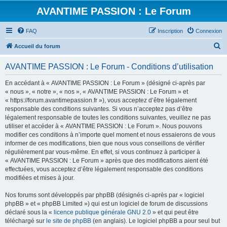
AVANTIME PASSION : Le Forum
FAQ
Inscription
Connexion
R
Accueil du forum
e
AVANTIME PASSION : Le Forum - Conditions d’utilisation
c
h
En accédant à « AVANTIME PASSION : Le Forum » (désigné ci-après par
« nous », « notre », « nos », « AVANTIME PASSION : Le Forum » et
e
« https://forum.avantimepassion.fr »), vous acceptez d’être légalement
r
responsable des conditions suivantes. Si vous n’acceptez pas d’être
légalement responsable de toutes les conditions suivantes, veuillez ne pas
c
utiliser et accéder à « AVANTIME PASSION : Le Forum ». Nous pouvons
h
modifier ces conditions à n’importe quel moment et nous essaierons de vous
informer de ces modifications, bien que nous vous conseillons de vérifier
e
régulièrement par vous-même. En effet, si vous continuez à participer à
r
« AVANTIME PASSION : Le Forum » après que des modifications aient été
effectuées, vous acceptez d’être légalement responsable des conditions
modifiées et mises à jour.
Nos forums sont développés par phpBB (désignés ci-après par « logiciel
phpBB » et « phpBB Limited ») qui est un logiciel de forum de discussions
déclaré sous la «
licence publique générale GNU 2.0
» et qui peut être
téléchargé sur
le site de phpBB
(en anglais). Le logiciel phpBB a pour seul but