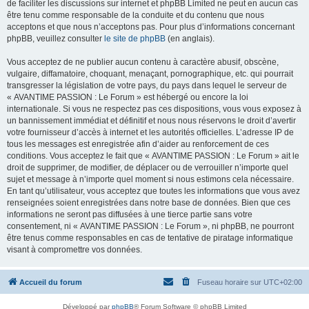
de faciliter les discussions sur internet et phpBB Limited ne peut en aucun cas
être tenu comme responsable de la conduite et du contenu que nous
acceptons et que nous n’acceptons pas. Pour plus d’informations concernant
phpBB, veuillez consulter
le site de phpBB
(en anglais).
Vous acceptez de ne publier aucun contenu à caractère abusif, obscène,
vulgaire, diffamatoire, choquant, menaçant, pornographique, etc. qui pourrait
transgresser la législation de votre pays, du pays dans lequel le serveur de
« AVANTIME PASSION : Le Forum » est hébergé ou encore la loi
internationale. Si vous ne respectez pas ces dispositions, vous vous exposez à
un bannissement immédiat et définitif et nous nous réservons le droit d’avertir
votre fournisseur d’accès à internet et les autorités officielles. L’adresse IP de
tous les messages est enregistrée afin d’aider au renforcement de ces
conditions. Vous acceptez le fait que « AVANTIME PASSION : Le Forum » ait le
droit de supprimer, de modifier, de déplacer ou de verrouiller n’importe quel
sujet et message à n’importe quel moment si nous estimons cela nécessaire.
En tant qu’utilisateur, vous acceptez que toutes les informations que vous avez
renseignées soient enregistrées dans notre base de données. Bien que ces
informations ne seront pas diffusées à une tierce partie sans votre
consentement, ni « AVANTIME PASSION : Le Forum », ni phpBB, ne pourront
être tenus comme responsables en cas de tentative de piratage informatique
visant à compromettre vos données.
Accueil du forum
Fuseau horaire sur
UTC+02:00
Développé par
phpBB
® Forum Software © phpBB Limited