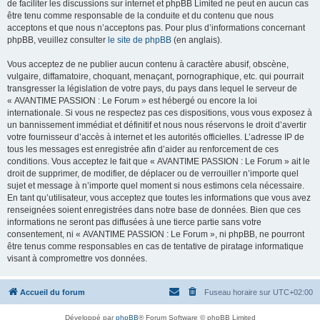
de faciliter les discussions sur internet et phpBB Limited ne peut en aucun cas
être tenu comme responsable de la conduite et du contenu que nous
acceptons et que nous n’acceptons pas. Pour plus d’informations concernant
phpBB, veuillez consulter
le site de phpBB
(en anglais).
Vous acceptez de ne publier aucun contenu à caractère abusif, obscène,
vulgaire, diffamatoire, choquant, menaçant, pornographique, etc. qui pourrait
transgresser la législation de votre pays, du pays dans lequel le serveur de
« AVANTIME PASSION : Le Forum » est hébergé ou encore la loi
internationale. Si vous ne respectez pas ces dispositions, vous vous exposez à
un bannissement immédiat et définitif et nous nous réservons le droit d’avertir
votre fournisseur d’accès à internet et les autorités officielles. L’adresse IP de
tous les messages est enregistrée afin d’aider au renforcement de ces
conditions. Vous acceptez le fait que « AVANTIME PASSION : Le Forum » ait le
droit de supprimer, de modifier, de déplacer ou de verrouiller n’importe quel
sujet et message à n’importe quel moment si nous estimons cela nécessaire.
En tant qu’utilisateur, vous acceptez que toutes les informations que vous avez
renseignées soient enregistrées dans notre base de données. Bien que ces
informations ne seront pas diffusées à une tierce partie sans votre
consentement, ni « AVANTIME PASSION : Le Forum », ni phpBB, ne pourront
être tenus comme responsables en cas de tentative de piratage informatique
visant à compromettre vos données.
Accueil du forum
Fuseau horaire sur
UTC+02:00
Développé par
phpBB
® Forum Software © phpBB Limited