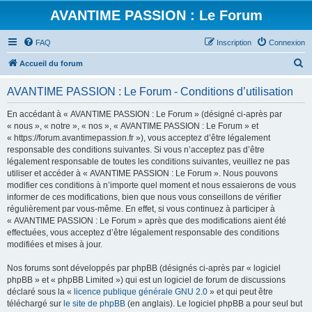
AVANTIME PASSION : Le Forum
FAQ
Inscription
Connexion
R
Accueil du forum
e
AVANTIME PASSION : Le Forum - Conditions d’utilisation
c
h
En accédant à « AVANTIME PASSION : Le Forum » (désigné ci-après par
« nous », « notre », « nos », « AVANTIME PASSION : Le Forum » et
e
« https://forum.avantimepassion.fr »), vous acceptez d’être légalement
r
responsable des conditions suivantes. Si vous n’acceptez pas d’être
légalement responsable de toutes les conditions suivantes, veuillez ne pas
c
utiliser et accéder à « AVANTIME PASSION : Le Forum ». Nous pouvons
h
modifier ces conditions à n’importe quel moment et nous essaierons de vous
informer de ces modifications, bien que nous vous conseillons de vérifier
e
régulièrement par vous-même. En effet, si vous continuez à participer à
r
« AVANTIME PASSION : Le Forum » après que des modifications aient été
effectuées, vous acceptez d’être légalement responsable des conditions
modifiées et mises à jour.
Nos forums sont développés par phpBB (désignés ci-après par « logiciel
phpBB » et « phpBB Limited ») qui est un logiciel de forum de discussions
déclaré sous la «
licence publique générale GNU 2.0
» et qui peut être
téléchargé sur
le site de phpBB
(en anglais). Le logiciel phpBB a pour seul but