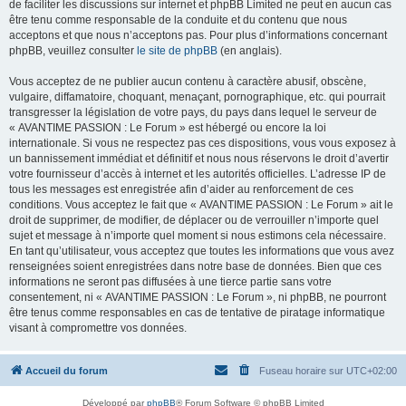
de faciliter les discussions sur internet et phpBB Limited ne peut en aucun cas
être tenu comme responsable de la conduite et du contenu que nous
acceptons et que nous n’acceptons pas. Pour plus d’informations concernant
phpBB, veuillez consulter
le site de phpBB
(en anglais).
Vous acceptez de ne publier aucun contenu à caractère abusif, obscène,
vulgaire, diffamatoire, choquant, menaçant, pornographique, etc. qui pourrait
transgresser la législation de votre pays, du pays dans lequel le serveur de
« AVANTIME PASSION : Le Forum » est hébergé ou encore la loi
internationale. Si vous ne respectez pas ces dispositions, vous vous exposez à
un bannissement immédiat et définitif et nous nous réservons le droit d’avertir
votre fournisseur d’accès à internet et les autorités officielles. L’adresse IP de
tous les messages est enregistrée afin d’aider au renforcement de ces
conditions. Vous acceptez le fait que « AVANTIME PASSION : Le Forum » ait le
droit de supprimer, de modifier, de déplacer ou de verrouiller n’importe quel
sujet et message à n’importe quel moment si nous estimons cela nécessaire.
En tant qu’utilisateur, vous acceptez que toutes les informations que vous avez
renseignées soient enregistrées dans notre base de données. Bien que ces
informations ne seront pas diffusées à une tierce partie sans votre
consentement, ni « AVANTIME PASSION : Le Forum », ni phpBB, ne pourront
être tenus comme responsables en cas de tentative de piratage informatique
visant à compromettre vos données.
Accueil du forum
Fuseau horaire sur
UTC+02:00
Développé par
phpBB
® Forum Software © phpBB Limited