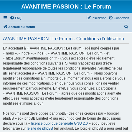
AVANTIME PASSION : Le Forum
FAQ
Inscription
Connexion
R
Accueil du forum
e
AVANTIME PASSION : Le Forum - Conditions d’utilisation
c
h
En accédant à « AVANTIME PASSION : Le Forum » (désigné ci-après par
« nous », « notre », « nos », « AVANTIME PASSION : Le Forum » et
e
« https://forum.avantimepassion.fr »), vous acceptez d’être légalement
r
responsable des conditions suivantes. Si vous n’acceptez pas d’être
légalement responsable de toutes les conditions suivantes, veuillez ne pas
c
utiliser et accéder à « AVANTIME PASSION : Le Forum ». Nous pouvons
h
modifier ces conditions à n’importe quel moment et nous essaierons de vous
informer de ces modifications, bien que nous vous conseillons de vérifier
e
régulièrement par vous-même. En effet, si vous continuez à participer à
r
« AVANTIME PASSION : Le Forum » après que des modifications aient été
effectuées, vous acceptez d’être légalement responsable des conditions
modifiées et mises à jour.
Nos forums sont développés par phpBB (désignés ci-après par « logiciel
phpBB » et « phpBB Limited ») qui est un logiciel de forum de discussions
déclaré sous la «
licence publique générale GNU 2.0
» et qui peut être
téléchargé sur
le site de phpBB
(en anglais). Le logiciel phpBB a pour seul but