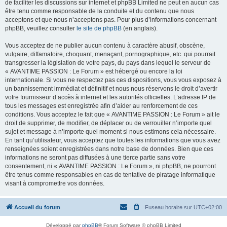
de faciliter les discussions sur internet et phpBB Limited ne peut en aucun cas
être tenu comme responsable de la conduite et du contenu que nous
acceptons et que nous n’acceptons pas. Pour plus d’informations concernant
phpBB, veuillez consulter
le site de phpBB
(en anglais).
Vous acceptez de ne publier aucun contenu à caractère abusif, obscène,
vulgaire, diffamatoire, choquant, menaçant, pornographique, etc. qui pourrait
transgresser la législation de votre pays, du pays dans lequel le serveur de
« AVANTIME PASSION : Le Forum » est hébergé ou encore la loi
internationale. Si vous ne respectez pas ces dispositions, vous vous exposez à
un bannissement immédiat et définitif et nous nous réservons le droit d’avertir
votre fournisseur d’accès à internet et les autorités officielles. L’adresse IP de
tous les messages est enregistrée afin d’aider au renforcement de ces
conditions. Vous acceptez le fait que « AVANTIME PASSION : Le Forum » ait le
droit de supprimer, de modifier, de déplacer ou de verrouiller n’importe quel
sujet et message à n’importe quel moment si nous estimons cela nécessaire.
En tant qu’utilisateur, vous acceptez que toutes les informations que vous avez
renseignées soient enregistrées dans notre base de données. Bien que ces
informations ne seront pas diffusées à une tierce partie sans votre
consentement, ni « AVANTIME PASSION : Le Forum », ni phpBB, ne pourront
être tenus comme responsables en cas de tentative de piratage informatique
visant à compromettre vos données.
Accueil du forum
Fuseau horaire sur
UTC+02:00
Développé par
phpBB
® Forum Software © phpBB Limited