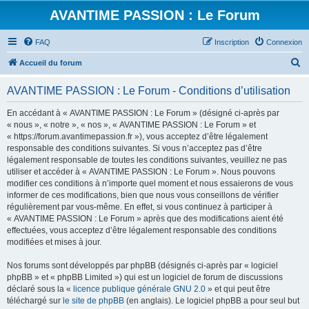
AVANTIME PASSION : Le Forum
FAQ
Inscription
Connexion
R
Accueil du forum
e
AVANTIME PASSION : Le Forum - Conditions d’utilisation
c
h
En accédant à « AVANTIME PASSION : Le Forum » (désigné ci-après par
« nous », « notre », « nos », « AVANTIME PASSION : Le Forum » et
e
« https://forum.avantimepassion.fr »), vous acceptez d’être légalement
r
responsable des conditions suivantes. Si vous n’acceptez pas d’être
légalement responsable de toutes les conditions suivantes, veuillez ne pas
c
utiliser et accéder à « AVANTIME PASSION : Le Forum ». Nous pouvons
h
modifier ces conditions à n’importe quel moment et nous essaierons de vous
informer de ces modifications, bien que nous vous conseillons de vérifier
e
régulièrement par vous-même. En effet, si vous continuez à participer à
r
« AVANTIME PASSION : Le Forum » après que des modifications aient été
effectuées, vous acceptez d’être légalement responsable des conditions
modifiées et mises à jour.
Nos forums sont développés par phpBB (désignés ci-après par « logiciel
phpBB » et « phpBB Limited ») qui est un logiciel de forum de discussions
déclaré sous la «
licence publique générale GNU 2.0
» et qui peut être
téléchargé sur
le site de phpBB
(en anglais). Le logiciel phpBB a pour seul but